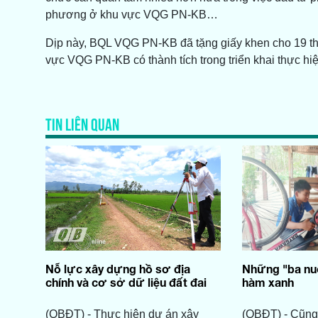
phương ở khu vực VQG PN-KB…
Dịp này, BQL VQG PN-KB đã tặng giấy khen cho 19 th
vực VQG PN-KB có thành tích trong triển khai thực hiệ
TIN LIÊN QUAN
Nỗ lực xây dựng hồ sơ địa
Những "ba nu
chính và cơ sở dữ liệu đất đai
hàm xanh
(QBĐT) - Thực hiện dự án xây
(QBĐT) - Cũng