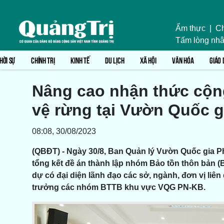
Ẩm thực
|
Ch
Tấm lòng nhâ
HỜI SỰ
CHÍNH TRỊ
KINH TẾ
DU LỊCH
XÃ HỘI
VĂN HÓA
GIÁO 
Nâng cao nhận thức cộn
vệ rừng tại Vườn Quốc 
08:08, 30/08/2023
(QBĐT) - Ngày 30/8, Ban Quản lý Vườn Quốc gia 
tổng kết đề án thành lập nhóm Bảo tồn thôn bản
dự có đại diện lãnh đạo các sở, ngành, đơn vị li
trưởng các nhóm BTTB khu vực VQG PN-KB.