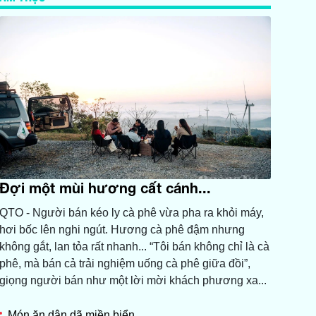
Đợi một mùi hương cất cánh...
QTO - Người bán kéo ly cà phê vừa pha ra khỏi máy,
hơi bốc lên nghi ngút. Hương cà phê đậm nhưng
không gắt, lan tỏa rất nhanh... “Tôi bán không chỉ là cà
phê, mà bán cả trải nghiệm uống cà phê giữa đồi”,
giọng người bán như một lời mời khách phương xa...
Món ăn dân dã miền biển