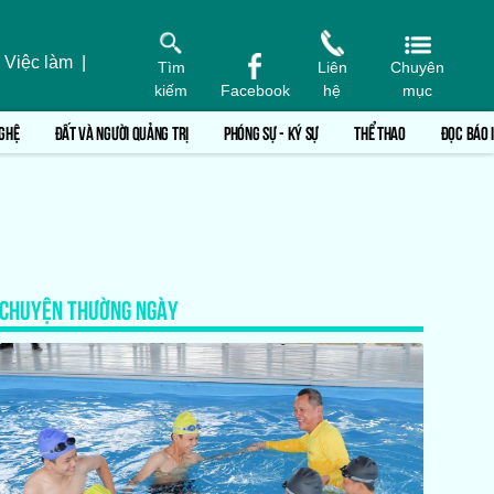
 Việc làm
|
Tìm
Liên
Chuyên
kiếm
Facebook
hệ
mục
GHỆ
ĐẤT VÀ NGƯỜI QUẢNG TRỊ
PHÓNG SỰ - KÝ SỰ
THỂ THAO
ĐỌC BÁO 
CHUYỆN THƯỜNG NGÀY