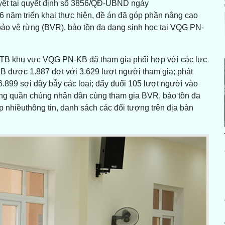
 tại quyết định số 3856/QĐ-UBND ngày
 6 năm triển khai thực hiện, đề án đã góp phần nâng cao
ảo vệ rừng (BVR), bảo tồn đa dạng sinh học tại VQG PN-
BTTB khu vực VQG PN-KB đã tham gia phối hợp với các lực
B được 1.887 đợt với 3.629 lượt người tham gia; phát
6.899 sợi dây bẫy các loại; đẩy đuổi 105 lượt người vào
động quần chúng nhân dân cùng tham gia BVR, bảo tồn đa
 nhiềuthông tin, danh sách các đối tượng trên địa bàn