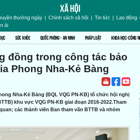
Xã hội
uyện thường ngày
|
Chính sách xã hội
|
Tin tức
|
Lao động -
n ái
DỤC
SỨC KHỎE
QUỐC PHÒNG - AN NINH
PHÁP LUẬT
KHOA HỌC-CÔNG N
g đồng trong công tác bảo
gia Phong Nha-Kẻ Bàng
Phong Nha-Kẻ Bàng (BQL VQG PN-KB) tổ chức hội nghị
 (BTTB) khu vực VQG PN-KB giai đoạn 2016-2022.Tham
ên quan; các thành viên Ban tham vấn BTTB và nhóm