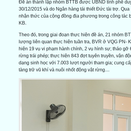
Đề án thành lập nhóm BTTB được UBND tỉnh phê duyệt
30/12/2015 và do Ngân hàng tái thiết Đức tài trợ. Qua
nhận thức của cộng đồng địa phương trong công tác b
KB.
Theo đó, trong giai đoạn thực hiện đề án, 21 nhóm 
lượng liên quan thực hiện tuần tra, BVR ở VQG PN- K
hiện 19 vụ vi phạm hành chính, 2 vụ hình sự; tháo gỡ 
rừng trái phép; thực hiện 843 đợt tuyên truyền, vận 
dạng sinh học với 7.003 lượt người tham gia; cung cấp
tàng trữ vũ khí và nuôi nhốt động vật rừng…