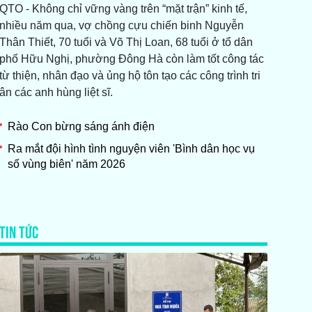
QTO - Không chỉ vững vàng trên “mặt trận” kinh tế,
nhiều năm qua, vợ chồng cựu chiến binh Nguyễn
Thân Thiết, 70 tuổi và Võ Thị Loan, 68 tuổi ở tổ dân
phố Hữu Nghị, phường Đông Hà còn làm tốt công tác
từ thiện, nhân đạo và ủng hộ tôn tạo các công trình tri
ân các anh hùng liệt sĩ.
Rào Con bừng sáng ánh điện
Ra mắt đội hình tình nguyện viên 'Bình dân học vụ
số vùng biên' năm 2026
TIN TỨC