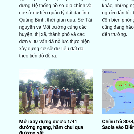
dựng Hệ thống hồ sơ địa chính và
khác, những n
cơ sở dữ liệu quản lý đất đai tỉnh
người dân tộc 
Quảng Bình, thời gian qua, Sở Tài
đồn biên phòng
nguyên và Môi trường cùng các
cũng đang háo
huyện, thị xã, thành phố và các
đến trường.
đơn vị tư vấn đã nỗ lực thực hiện
xây dựng cơ sở dữ liệu đất đai
theo tiến độ đề ra.
Mới xây dựng được 1/41
Chiều tối 30/8
đường ngang, hầm chui qua
Saola vào Biể
đường sắt