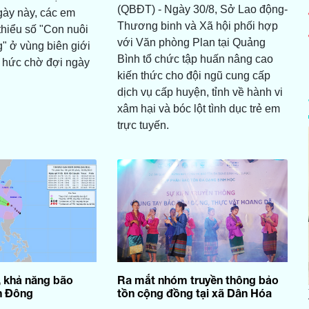
(QBĐT) - Ngày 30/8, Sở Lao động-
gày này, các em
Thương binh và Xã hội phối hợp
thiểu số "Con nuôi
với Văn phòng Plan tại Quảng
" ở vùng biên giới
Bình tổ chức tập huấn nâng cao
 hức chờ đợi ngày
kiến thức cho đội ngũ cung cấp
dịch vụ cấp huyện, tỉnh về hành vi
xâm hại và bóc lột tình dục trẻ em
trực tuyến.
, khả năng bão
Ra mắt nhóm truyền thông bảo
n Đông
tồn cộng đồng tại xã Dân Hóa