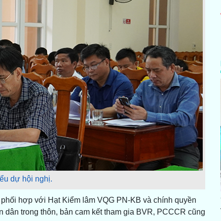
ểu dự hội nghị.
rò phối hợp với Hạt Kiểm lâm VQG PN-KB và chính quyền
hân dân trong thôn, bản cam kết tham gia BVR, PCCCR cũng