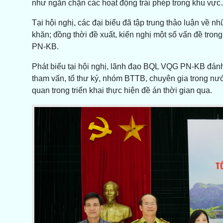
như ngăn chặn các hoạt động trái phép trong khu vự
Tại hội nghị, các đại biểu đã tập trung thảo luận về n
khăn; đồng thời đề xuất, kiến nghị một số vấn đề tr
PN-KB.
Phát biểu tại hội nghị, lãnh đạo BQL VQG PN-KB đánh
tham vấn, tổ thư ký, nhóm BTTB, chuyên gia trong nướ
quan trong triển khai thực hiện đề án thời gian qua.