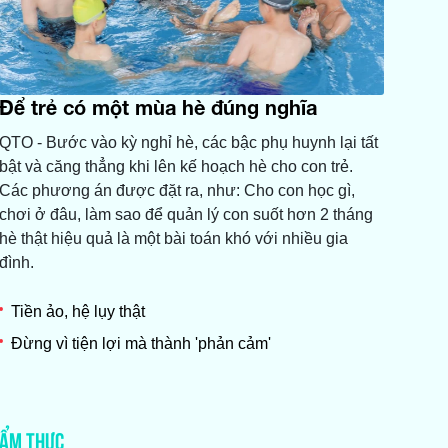
Để trẻ có một mùa hè đúng nghĩa
QTO - Bước vào kỳ nghỉ hè, các bậc phụ huynh lại tất
bật và căng thẳng khi lên kế hoạch hè cho con trẻ.
Các phương án được đặt ra, như: Cho con học gì,
chơi ở đâu, làm sao để quản lý con suốt hơn 2 tháng
hè thật hiệu quả là một bài toán khó với nhiều gia
đình.
Tiền ảo, hệ lụy thật
Đừng vì tiện lợi mà thành 'phản cảm'
ẨM THỰC