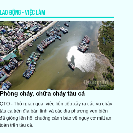
LAO ĐỘNG - VIỆC LÀM
Phòng cháy, chữa cháy tàu cá
QTO - Thời gian qua, việc liên tiếp xảy ra các vụ cháy
tàu cá trên địa bàn tỉnh và các địa phương ven biển
đã gióng lên hồi chuông cảnh báo về nguy cơ mất an
toàn trên tàu cá.