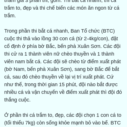
tham gia 3 phần thi, gồm: Thi bắt cá nhanh, thi cá
trắm to, đẹp và thi chế biến các món ăn ngon từ cá
trắm.
Trong phần thi bắt cá nhanh, Ban Tổ chức (BTC)
cuộc thi thả vào lồng 30 con cá (từ 2-4kg/con), đặt
cố định ở phía bờ Bắc, bến phà Xuân Sơn. Các đội
thi cử ra 1 thành viên nữ chèo thuyền và 1 thành
viên nam bắt cá. Các đội sẽ chèo từ điểm xuất phát
(bờ Nam, bến phà Xuân Sơn), sang bờ Bắc để bắt
cá, sau đó chèo thuyền về lại vị trí xuất phát. Cứ
như thế, trong thời gian 15 phút, đội nào bắt được
nhiều cá và vận chuyển về điểm xuất phát thì đội đó
thắng cuộc.
Ở phần thi cá trắm to, đẹp, các đội chọn 1 con cá to
(tối thiểu 7kg) còn sống khỏe mạnh bỏ vào bể. BTC