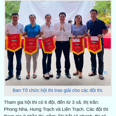
Ban Tổ chức hội thi trao giải cho các đội thi.
Tham gia hội thi có 6 đội, đến từ 3 xã, thị trấn:
Phong Nha, Hưng Trạch và Liên Trạch. Các đội thi