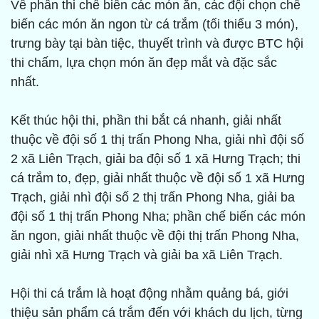
Về phần thi chế biến các món ăn, các đội chọn chế
biến các món ăn ngon từ cá trắm (tối thiểu 3 món),
trưng bày tại bàn tiệc, thuyết trình và được BTC hội
thi chấm, lựa chọn món ăn đẹp mắt và đặc sắc
nhất.
Kết thúc hội thi, phần thi bắt cá nhanh, giải nhất
thuộc về đội số 1 thị trấn Phong Nha, giải nhì đội số
2 xã Liên Trạch, giải ba đội số 1 xã Hưng Trạch; thi
cá trắm to, đẹp, giải nhất thuộc về đội số 1 xã Hưng
Trạch, giải nhì đội số 2 thị trấn Phong Nha, giải ba
đội số 1 thị trấn Phong Nha; phần chế biến các món
ăn ngon, giải nhất thuộc về đội thị trấn Phong Nha,
giải nhì xã Hưng Trạch và giải ba xã Liên Trạch.
Hội thi cá trắm là hoạt động nhằm quảng bá, giới
thiệu sản phẩm cá trắm đến với khách du lịch, từng