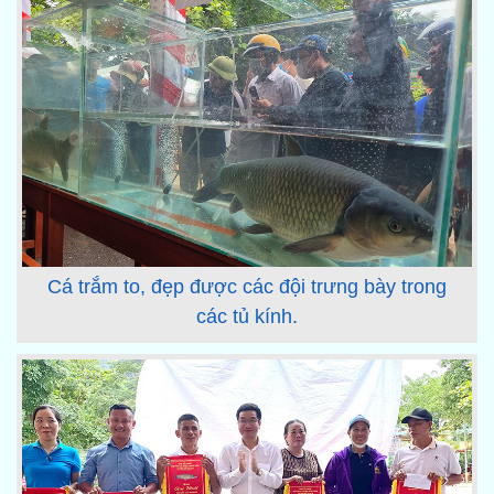
Cá trắm to, đẹp được các đội trưng bày trong
các tủ kính.