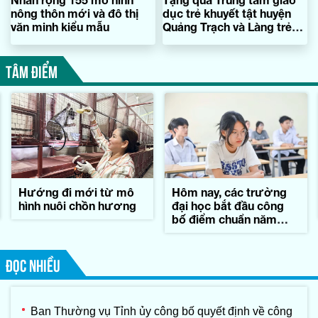
nông thôn mới và đô thị
dục trẻ khuyết tật huyện
văn minh kiểu mẫu
Quảng Trạch và Làng trẻ
SOS
TÂM ĐIỂM
Hướng đi mới từ mô
Hôm nay, các trường
hình nuôi chồn hương
đại học bắt đầu công
bố điểm chuẩn năm
2026
ĐỌC NHIỀU
Ban Thường vụ Tỉnh ủy công bố quyết định về công