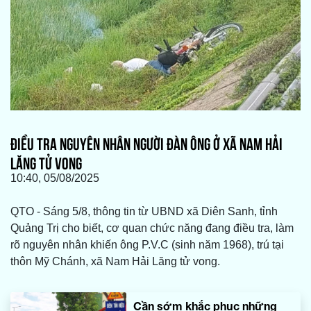
ĐIỀU TRA NGUYÊN NHÂN NGƯỜI ĐÀN ÔNG Ở XÃ NAM HẢI
LĂNG TỬ VONG
10:40, 05/08/2025
QTO - Sáng 5/8, thông tin từ UBND xã Diên Sanh, tỉnh
Quảng Trị cho biết, cơ quan chức năng đang điều tra, làm
rõ nguyên nhân khiến ông P.V.C (sinh năm 1968), trú tại
thôn Mỹ Chánh, xã Nam Hải Lăng tử vong.
Cần sớm khắc phục những