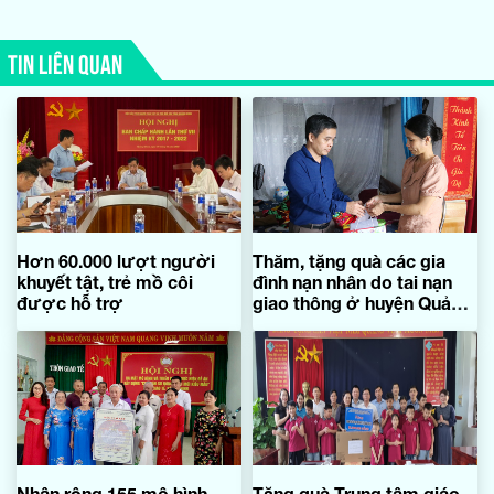
TIN LIÊN QUAN
Hơn 60.000 lượt người
Thăm, tặng quà các gia
khuyết tật, trẻ mồ côi
đình nạn nhân do tai nạn
được hỗ trợ
giao thông ở huyện Quảng
Ninh
Nhân rộng 155 mô hình
Tặng quà Trung tâm giáo