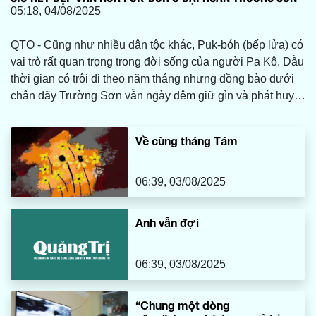
05:18, 04/08/2025
QTO - Cũng như nhiều dân tộc khác, Puk-bóh (bếp lửa) có
vai trò rất quan trọng trong đời sống của người Pa Kô. Dẫu
thời gian có trôi đi theo năm tháng nhưng đồng bào dưới
chân dãy Trường Sơn vẫn ngày đêm giữ gìn và phát huy
những nét đẹp đặc trưng của Puk-bóh như giữ lấy tình yêu
thương mà cha ông dày công vun đắp qua bao đời…
Về cùng tháng Tám
06:39, 03/08/2025
Anh vẫn đợi
06:39, 03/08/2025
“Chung một dòng