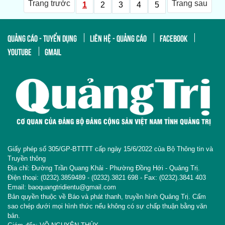
Trang trước
Trang sau
1
2
3
4
5
QUẢNG CÁO - TUYỂN DỤNG
LIÊN HỆ - QUẢNG CÁO
FACEBOOK
YOUTUBE
GMAIL
Giấy phép số 305/GP-BTTTT cấp ngày 15/6/2022 của Bộ Thông tin và
Truyền thông
Địa chỉ: Đường Trần Quang Khải - Phường Đồng Hới - Quảng Trị.
Điện thoại: (0232).3859489 - (0232).3821 698 - Fax: (0232).3841 403
Email: baoquangtridientu@gmail.com
Bản quyền thuộc về Báo và phát thanh, truyền hình Quảng Trị. Cấm
sao chép dưới mọi hình thức nếu không có sự chấp thuận bằng văn
bản.