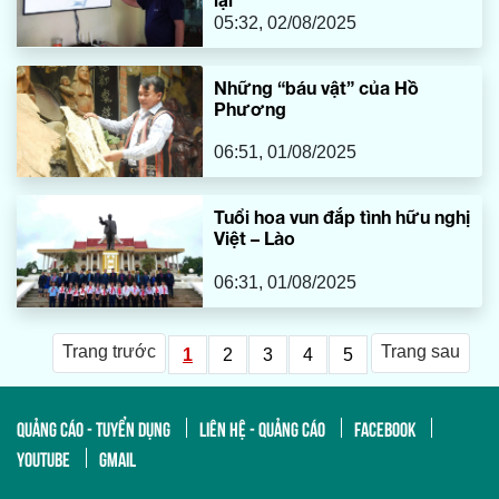
05:32, 02/08/2025
Những “báu vật” của Hồ
Phương
06:51, 01/08/2025
Tuổi hoa vun đắp tình hữu nghị
Việt – Lào
06:31, 01/08/2025
Trang trước
Trang sau
1
2
3
4
5
QUẢNG CÁO - TUYỂN DỤNG
LIÊN HỆ - QUẢNG CÁO
FACEBOOK
YOUTUBE
GMAIL