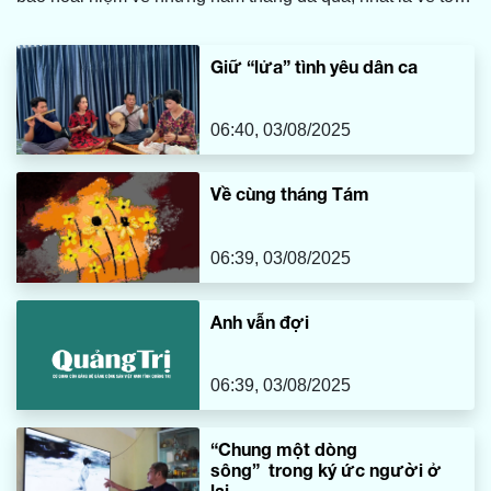
ấm bình dị nơi quê nhà, nơi có mẹ tôi vẫn luôn tảo tần,
lặng lẽ vun vén và chăm sóc cho cả gia đình. Và ở đó,
Giữ “lửa” tình yêu dân ca
giữa bao nhiêu vật dụng thân thuộc, tôi vẫn mãi nhớ về
chiếc máy may cũ kỹ của mẹ, một món đồ tưởng chừng đã
bị thời gian lãng quên.
06:40, 03/08/2025
Về cùng tháng Tám
06:39, 03/08/2025
Anh vẫn đợi
06:39, 03/08/2025
“Chung một dòng
sông” trong ký ức người ở
lại