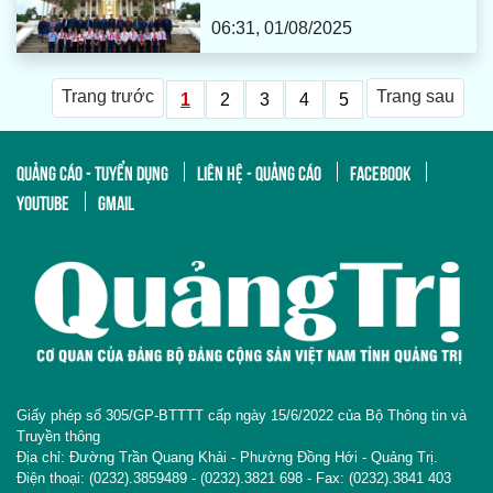
06:31, 01/08/2025
Trang trước
Trang sau
1
2
3
4
5
QUẢNG CÁO - TUYỂN DỤNG
LIÊN HỆ - QUẢNG CÁO
FACEBOOK
YOUTUBE
GMAIL
Giấy phép số 305/GP-BTTTT cấp ngày 15/6/2022 của Bộ Thông tin và
Truyền thông
Địa chỉ: Đường Trần Quang Khải - Phường Đồng Hới - Quảng Trị.
Điện thoại: (0232).3859489 - (0232).3821 698 - Fax: (0232).3841 403