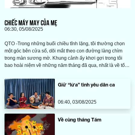
CHIẾC MÁY MAY CỦA MẸ
06:30, 05/08/2025
QTO -Trong những buổi chiều tĩnh lặng, tôi thường chọn
một góc bên cửa sổ, dõi mắt theo con đường làng chìm
trong màn sương mờ. Khung cảnh ấy khơi gợi trong tôi
bao hoài niệm về những năm tháng đã qua, nhất là về tổ
ấm bình dị nơi quê nhà, nơi có mẹ tôi vẫn luôn tảo tần,
lặng lẽ vun vén và chăm sóc cho cả gia đình. Và ở đó,
Giữ “lửa” tình yêu dân ca
giữa bao nhiêu vật dụng thân thuộc, tôi vẫn mãi nhớ về
chiếc máy may cũ kỹ của mẹ, một món đồ tưởng chừng đã
bị thời gian lãng quên.
06:40, 03/08/2025
Về cùng tháng Tám