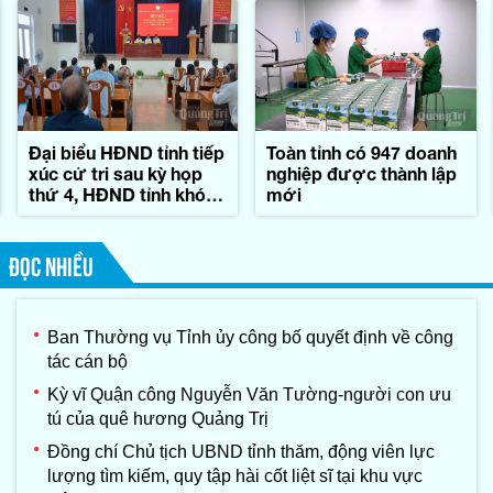
Đại biểu HĐND tỉnh tiếp
Toàn tỉnh có 947 doanh
xúc cử tri sau kỳ họp
nghiệp được thành lập
thứ 4, HĐND tỉnh khóa
mới
IX
ĐỌC NHIỀU
Ban Thường vụ Tỉnh ủy công bố quyết định về công
tác cán bộ
Kỳ vĩ Quận công Nguyễn Văn Tường-người con ưu
tú của quê hương Quảng Trị
Đồng chí Chủ tịch UBND tỉnh thăm, động viên lực
lượng tìm kiếm, quy tập hài cốt liệt sĩ tại khu vực