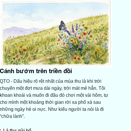
Cánh bướm trên triền đồi
QTO - Dấu hiệu rõ rệt nhất của mùa thu là khi trời
chuyển một đợt mưa dài ngày, trời mát mẻ hẳn. Tôi
khoan khoái và muốn đi đâu đó chơi một vài hôm, tự
cho mình một khoảng thời gian rời xa phố xá sau
những ngày hè oi nực. Như kiểu người ta nói là đi
“chữa lành”.
Lá thư gửi bố