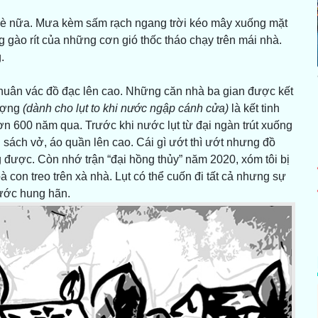
hè nữa. Mưa kèm sấm rạch ngang trời kéo mây xuống mặt
 gào rít của những cơn gió thốc tháo chạy trên mái nhà.
.
khuân vác đồ đạc lên cao. Những căn nhà ba gian được kết
ượng
(dành cho lụt to khi nước ngập cánh cửa)
là kết tinh
ơn 600 năm qua. Trước khi nước lụt từ đại ngàn trút xuống
sách vở, áo quần lên cao. Cái gì ướt thì ướt nhưng đồ
 được. Còn nhớ trận “đại hồng thủy” năm 2020, xóm tôi bị
 con treo trên xà nhà. Lụt có thể cuốn đi tất cả nhưng sự
nước hung hãn.