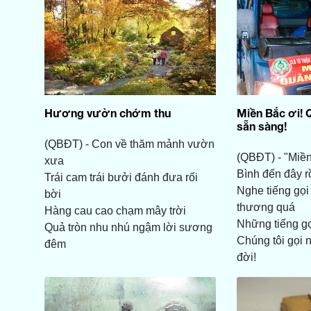
Hương vườn chớm thu
Miền Bắc ơi! 
sẵn sàng!
(QBĐT) - Con về thăm mảnh vườn
(QBĐT) - "Miề
xưa
Bình đến đây rồ
Trái cam trái bưởi đánh đưa rối
Nghe tiếng gọi
bời
thương quá
Hàng cau cao chạm mây trời
Những tiếng gọ
Quả tròn nhu nhú ngậm lời sương
Chúng tôi gọi 
đêm
đời!