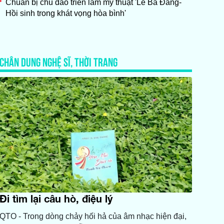
Chuẩn bị chu đáo triển lãm mỹ thuật 'Lê Bá Đảng-
Hồi sinh trong khát vọng hòa bình'
CHÂN DUNG NGHỆ SĨ, THỜI TRANG
Đi tìm lại câu hò, điệu lý
QTO - Trong dòng chảy hối hả của âm nhạc hiện đại,