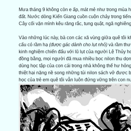
Mưa tháng 9 không còn e ấp, mát mẻ như trong mùa 
đất. Nước dòng Kiến Giang cuồn cuộn chảy trong tiếng
Cây cối vặn mình kêu răng rắc, tung quật, ngã nghiêng
Vào những lúc này, bà con các xã vùng giữa quê tôi 
cấu có rầm hạ
(được gác dành cho lụt nhỏ)
và rầm th
kinh nghiệm chiến đấu với lũ lụt của người Lệ Thủy h
đồng bằng, mọi người đã mua nhiều bọc nilon thu dọn 
dùng học tập của con cái trong nhà không thể hư hỏng
thiệt hại nặng nề song những túi nilon sách vở được bà
học của trẻ em quê tôi vẫn luôn đứng vững trên con 