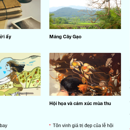
ời ấy
Máng Cây Gạo
Hội họa và cảm xúc mùa thu
 bay
Tôn vinh giá trị đẹp của lễ hội