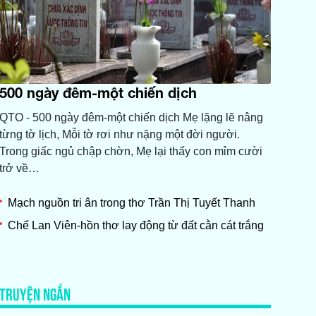
500 ngày đêm-một chiến dịch
QTO - 500 ngày đêm-một chiến dịch Mẹ lặng lẽ nâng
từng tờ lịch, Mỗi tờ rơi như nặng một đời người.
Trong giấc ngủ chập chờn, Mẹ lại thấy con mỉm cười
trở về…
Mạch nguồn tri ân trong thơ Trần Thị Tuyết Thanh
Chế Lan Viên-hồn thơ lay động từ đất cằn cát trắng
TRUYỆN NGẮN