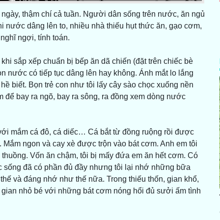
3 ngày, thậm chí cả tuần. Người dân sống trên nước, ăn ngủ
i nước dâng lên to, nhiều nhà thiếu hụt thức ăn, gạo cơm,
ghĩ ngợi, tính toán.
 khi sắp xếp chuẩn bị bếp ăn dã chiến (đặt trên chiếc bè
i con nước có tiếp tục dâng lên hay không. Ánh mắt lo lắng
hề biết. Bọn trẻ con như tôi lấy cây sào chọc xuống nền
 để bay ra ngõ, bay ra sông, ra đồng xem dòng nước
m với mắm cá đô, cá diếc… Cá bắt từ đồng ruộng rồi được
 Mắm ngon và cay xè được trộn vào bát cơm. Anh em tôi
 thuồng. Vốn ăn chậm, tôi bị mấy đứa em ăn hết cơm. Có
c sống đã có phần đủ đầy nhưng tôi lại nhớ những bữa
 thế và đáng nhớ như thế nữa. Trong thiếu thốn, gian khổ,
̀ ba gian nhỏ bé với những bát cơm nóng hổi đủ sưởi ấm tình