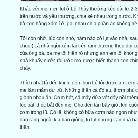
Khác với mọi nơi, lụt ở Lệ Thủy thường kéo dài từ 2-
trên nước và yêu thương, chia sẻ nhau trong nước. Kh
bà con hàng xóm í ới gọi nhau chia phần ăn không hề n
Tôi còn nhớ, lúc còn nhỏ, năm nào có lụt vào nhà, sau
chuối) cả nhà ngồi xúm lại trên rầm thượng theo dõ
của ông bà, ba mẹ tôi hiện rõ nhưng anh em tôi không 
nhà khuấy nước rồi ước mơ được biến thành con chim
chảy.
Thích nhất là đến khi lũ đến, bọn trẻ tôi được ăn cơ
mẹ làm mắm dự trữ. Những thân cá đỏ au, thơm phức.
giành nhau ăn. Cơm hết, cả mấy đứa vét đáy nồi thèm
lúc bật khóc bắt đền mẹ. Cho đến tận bây giờ, khi cuộ
cơm trong lũ. Có lẽ, không có bữa cơm nào ngon như
dẫu rằng ngoài kia bão giông, lũ lụt nhưng căn nha
thân.