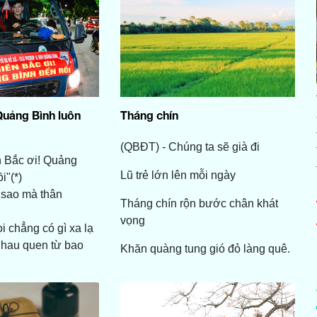
Quảng Bình luôn
Tháng chín
(QBĐT) - Chúng ta sẽ già đi
n Bắc ơi! Quảng
Lũ trẻ lớn lên mỗi ngày
i"(*)
 sao mà thân
Tháng chín rộn bước chân khát
vọng
i chẳng có gì xa lạ
nhau quen từ bao
Khăn quàng tung gió đỏ làng quê.