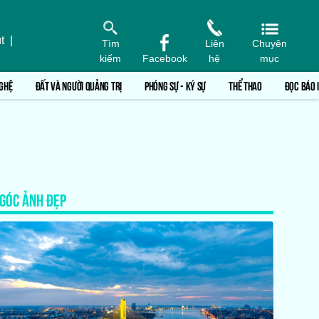
t
|
Tìm
Liên
Chuyên
kiếm
Facebook
hệ
mục
GHỆ
ĐẤT VÀ NGƯỜI QUẢNG TRỊ
PHÓNG SỰ - KÝ SỰ
THỂ THAO
ĐỌC BÁO 
GÓC ẢNH ĐẸP