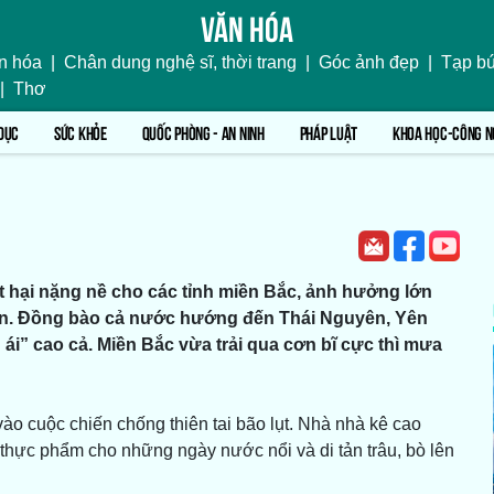
Văn hóa
n hóa
|
Chân dung nghệ sĩ, thời trang
|
Góc ảnh đẹp
|
Tạp bú
|
Thơ
DỤC
SỨC KHỎE
QUỐC PHÒNG - AN NINH
PHÁP LUẬT
KHOA HỌC-CÔNG N
 hại nặng nề cho các tỉnh miền Bắc, ảnh hưởng lớn
dân. Đồng bào cả nước hướng đến Thái Nguyên, Yên
ái” cao cả. Miền Bắc vừa trải qua cơn bĩ cực thì mưa
ào cuộc chiến chống thiên tai bão lụt. Nhà nhà kê cao
 thực phẩm cho những ngày nước nổi và di tản trâu, bò lên