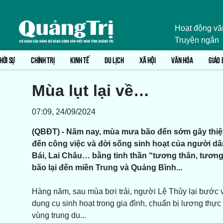
Hoạt động vă
Truyện ngắn
HỜI SỰ
CHÍNH TRỊ
KINH TẾ
DU LỊCH
XÃ HỘI
VĂN HÓA
GIÁO 
Mùa lụt lại về…
07:09, 24/09/2024
(QBĐT) - Năm nay, mùa mưa bão đến sớm gây thiệt
đến công việc và đời sống sinh hoạt của người 
Bái, Lai Châu… bằng tinh thần “tương thân, tương 
bão lại đến miền Trung và Quảng Bình...
Hàng năm, sau mùa bơi trải, người Lệ Thủy lại bước v
dụng cụ sinh hoạt trong gia đình, chuẩn bị lương thực
vùng trung du...