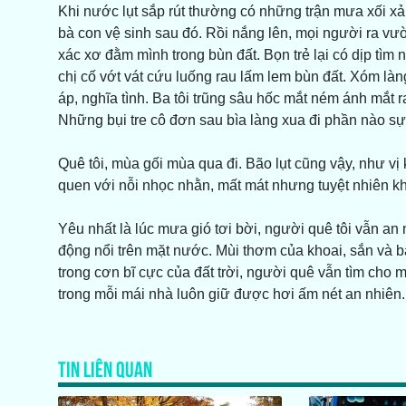
Khi nước lụt sắp rút thường có những trận mưa xối xả. B
bà con vệ sinh sau đó. Rồi nắng lên, mọi người ra v
xác xơ đằm mình trong bùn đất. Bọn trẻ lại có dịp tìm 
chị cố vớt vát cứu luống rau lấm lem bùn đất. Xóm làn
áp, nghĩa tình. Ba tôi trũng sâu hốc mắt ném ánh mắ
Những bụi tre cô đơn sau bìa làng xua đi phần nào sự i
Quê tôi, mùa gối mùa qua đi. Bão lụt cũng vậy, như vị k
quen với nỗi nhọc nhằn, mất mát nhưng tuyệt nhiên kh
Yêu nhất là lúc mưa gió tơi bời, người quê tôi vẫn a
động nổi trên mặt nước. Mùi thơm của khoai, sắn và b
trong cơn bĩ cực của đất trời, người quê vẫn tìm cho 
trong mỗi mái nhà luôn giữ được hơi ấm nét an nhiên.
TIN LIÊN QUAN