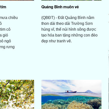
tím
Quảng Bình muôn vẻ
mưa chiều
(QBĐT) - Đất Quảng Bình nằm
ỏ
thon dài theo dải Trường Sơn
tim cỏ
hùng vĩ, thế núi hình sông được
a gió
tạo hóa ban tặng những con đèo
bỏ ngỏ
đẹp như tranh vẽ.
ưng rưng