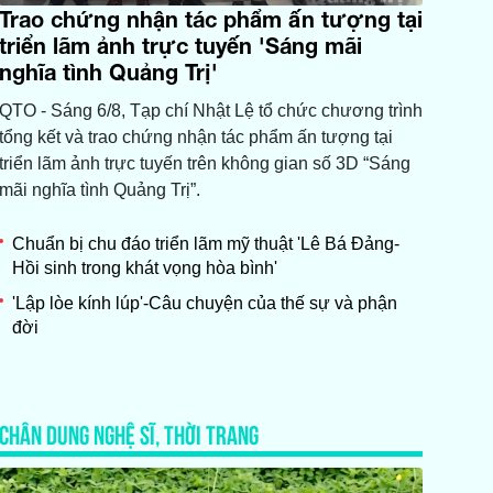
Trao chứng nhận tác phẩm ấn tượng tại
triển lãm ảnh trực tuyến 'Sáng mãi
nghĩa tình Quảng Trị'
QTO - Sáng 6/8, Tạp chí Nhật Lệ tổ chức chương trình
tổng kết và trao chứng nhận tác phẩm ấn tượng tại
triển lãm ảnh trực tuyến trên không gian số 3D “Sáng
mãi nghĩa tình Quảng Trị”.
Chuẩn bị chu đáo triển lãm mỹ thuật 'Lê Bá Đảng-
Hồi sinh trong khát vọng hòa bình'
'Lập lòe kính lúp'-Câu chuyện của thế sự và phận
đời
CHÂN DUNG NGHỆ SĨ, THỜI TRANG