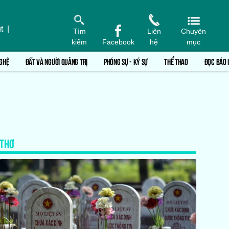
t
|
Tìm
Liên
Chuyên
kiếm
Facebook
hệ
mục
GHỆ
ĐẤT VÀ NGƯỜI QUẢNG TRỊ
PHÓNG SỰ - KÝ SỰ
THỂ THAO
ĐỌC BÁO 
THƠ