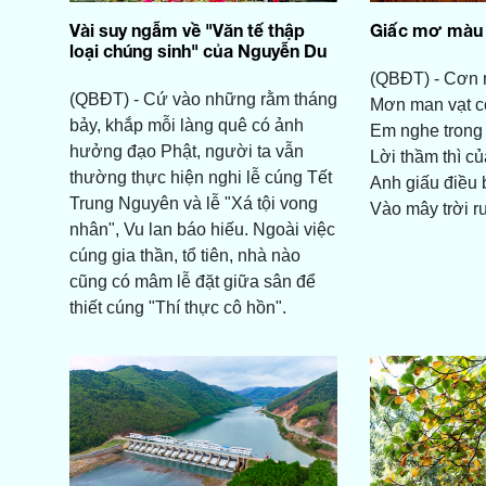
Vài suy ngẫm về "Văn tế thập
Giấc mơ màu 
loại chúng sinh" của Nguyễn Du
(QBĐT) - Cơn 
(QBĐT) - Cứ vào những rằm tháng
Mơn man vạt c
bảy, khắp mỗi làng quê có ảnh
Em nghe trong 
hưởng đạo Phật, người ta vẫn
Lời thầm thì củ
thường thực hiện nghi lễ cúng Tết
Anh giấu điều 
Trung Nguyên và lễ "Xá tội vong
Vào mây trời r
nhân", Vu lan báo hiếu. Ngoài việc
cúng gia thần, tổ tiên, nhà nào
cũng có mâm lễ đặt giữa sân để
thiết cúng "Thí thực cô hồn".