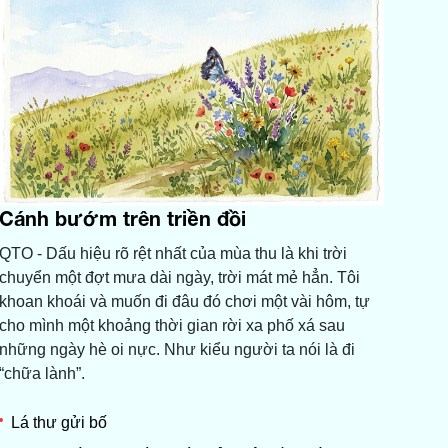
Cánh bướm trên triền đồi
QTO - Dấu hiệu rõ rệt nhất của mùa thu là khi trời
chuyển một đợt mưa dài ngày, trời mát mẻ hẳn. Tôi
khoan khoái và muốn đi đâu đó chơi một vài hôm, tự
cho mình một khoảng thời gian rời xa phố xá sau
những ngày hè oi nực. Như kiểu người ta nói là đi
“chữa lành”.
Lá thư gửi bố