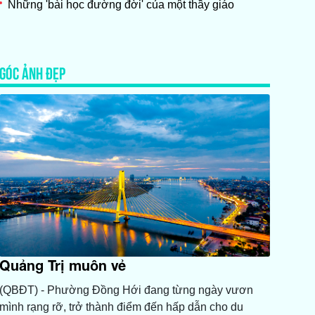
Những 'bài học đường đời' của một thầy giáo
GÓC ẢNH ĐẸP
Quảng Trị muôn vẻ
(QBĐT) - Phường Đồng Hới đang từng ngày vươn
mình rạng rỡ, trở thành điểm đến hấp dẫn cho du