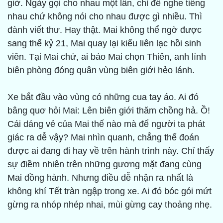
giờ. Ngày gọi cho nhau một lần, chỉ để nghe tiếng
nhau chứ không nói cho nhau được gì nhiều. Thì
đành viết thư. Hay thật. Mai không thể ngờ được
sang thế kỷ 21, Mai quay lại kiểu liên lạc hồi sinh
viên. Tại Mai chứ, ai bảo Mai chọn Thiên, anh lính
biên phòng đóng quân vùng biên giới hẻo lánh.
Xe bắt đầu vào vùng có những cua tay áo. Ai đó
bâng quơ hỏi Mai: Lên biên giới thăm chồng hả. Ồ!
Cái dáng vẻ của Mai thế nào mà để người ta phát
giác ra dễ vậy? Mai nhìn quanh, chẳng thể đoán
được ai đang đi hay về trên hành trình này. Chỉ thấy
sự điềm nhiên trên những gương mặt đang cùng
Mai đồng hành. Nhưng điều dễ nhận ra nhất là
không khí Tết tràn ngập trong xe. Ai đó bóc gói mứt
gừng ra nhóp nhép nhai, mùi gừng cay thoảng nhẹ.