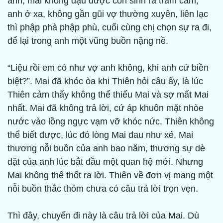
anh, mãi không đậu được con sinh ra trầm cảm,
anh ở xa, không gần gũi vợ thường xuyên, liên lạc
thì phập phà phập phù, cuối cùng chị chọn sự ra đi,
để lại trong anh một vũng buồn nặng nề.
“Liệu rồi em có như vợ anh không, khi anh cứ biền
biệt?”. Mai đã khóc òa khi Thiên hỏi câu ấy, là lúc
Thiên cảm thấy không thể thiếu Mai và sợ mất Mai
nhất. Mai đã không trả lời, cứ áp khuôn mặt nhòe
nước vào lồng ngực vạm vỡ khóc nức. Thiên không
thể biết được, lúc đó lòng Mai đau như xé, Mai
thương nỗi buồn của anh bao năm, thương sự dè
dặt của anh lúc bắt đầu một quan hệ mới. Nhưng
Mai không thể thốt ra lời. Thiên về đơn vị mang một
nỗi buồn thắc thỏm chưa có câu trả lời trọn vẹn.
Thì đây, chuyến đi này là câu trả lời của Mai. Dù