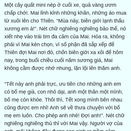
Một cây quất mini nép ở cuối xe, quả vàng ươm
chấp chới. Mai lỉnh kỉnh những khăn, những áo mua
từ xuôi lên cho Thiên. “Mùa này, biên giới lạnh thấu
xương em à!”. Nét chữ nghiêng nghiêng bảo thế, nó
xiết nhẹ vào trái tim đa cảm của Mai. Hóa ra, không
phải vì Mai kén chọn, vì số phận đã sắp xếp để
Thiên đợi Mai nơi đó, chốn biên giới xa xôi để hôm
nay, trong buổi chiều cuối năm sương giá, Mai
không cầm được nhớ nhung, lặn lội lên thăm anh.
“Tết này anh phải trực, ưu tiên cho những anh em
có bố mẹ già, con nhỏ dại, anh một thân một mình,
bố mẹ còn khỏe. Thôi thì, Tết xong mình bên nhau
cũng được em nhỉ! Anh sẽ về thưa chuyện với bố
mẹ em luôn. Cho phép anh nhé! Đợi anh!”. Nét chữ
nghiêng nghiêng thủ thỉ với Mai vậy. Người vợ của