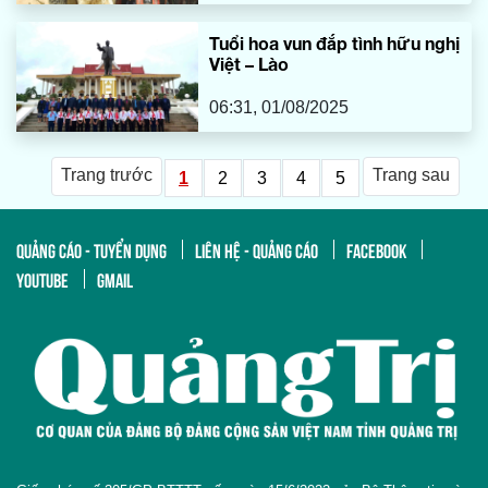
Tuổi hoa vun đắp tình hữu nghị
Việt – Lào
06:31, 01/08/2025
Trang trước
Trang sau
1
2
3
4
5
QUẢNG CÁO - TUYỂN DỤNG
LIÊN HỆ - QUẢNG CÁO
FACEBOOK
YOUTUBE
GMAIL