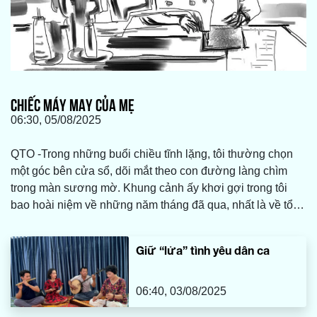
CHIẾC MÁY MAY CỦA MẸ
06:30, 05/08/2025
QTO -Trong những buổi chiều tĩnh lặng, tôi thường chọn
một góc bên cửa sổ, dõi mắt theo con đường làng chìm
trong màn sương mờ. Khung cảnh ấy khơi gợi trong tôi
bao hoài niệm về những năm tháng đã qua, nhất là về tổ
ấm bình dị nơi quê nhà, nơi có mẹ tôi vẫn luôn tảo tần,
lặng lẽ vun vén và chăm sóc cho cả gia đình. Và ở đó,
Giữ “lửa” tình yêu dân ca
giữa bao nhiêu vật dụng thân thuộc, tôi vẫn mãi nhớ về
chiếc máy may cũ kỹ của mẹ, một món đồ tưởng chừng đã
bị thời gian lãng quên.
06:40, 03/08/2025