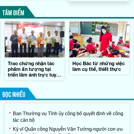
TÂM ĐIỂM
Trao chứng nhận tác
Học Bác từ những việc
phẩm ấn tượng tại
làm cụ thể, thiết thực
triển lãm ảnh trực tuyến
'Sáng mãi nghĩa tình
Quảng Trị'
ĐỌC NHIỀU
Ban Thường vụ Tỉnh ủy công bố quyết định về công
tác cán bộ
Kỳ vĩ Quận công Nguyễn Văn Tường-người con ưu