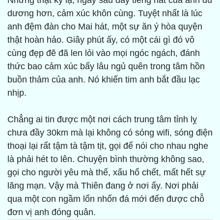
Nhưng thật kỳ lạ, ngay sau đấy tiếng hát của anh du
dương hơn, cảm xúc khôn cùng. Tuyệt nhất là lúc
anh đệm đàn cho Mai hát, một sự ăn ý hòa quyện
thật hoàn hảo. Giây phút ấy, có một cái gì đó vô
cùng đẹp đẽ đã len lỏi vào mọi ngóc ngách, đánh
thức bao cảm xúc bấy lâu ngủ quên trong tâm hồn
buồn thảm của anh. Nó khiến tim anh bắt đầu lạc
nhịp.
Chẳng ai tin được một nơi cách trung tâm tỉnh lỵ
chưa đầy 30km mà lại không có sóng wifi, sóng điện
thoại lại rất tậm tà tậm tịt, gọi để nói cho nhau nghe
là phải hét to lên. Chuyện bình thường không sao,
gọi cho người yêu mà thế, xấu hổ chết, mất hết sự
lãng mạn. Vậy mà Thiên đang ở nơi ấy. Nơi phải
qua một con ngầm lổn nhổn đá mới đến được chỗ
đơn vị anh đóng quân.