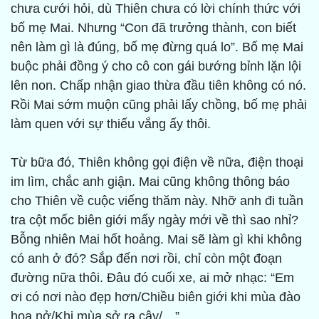
chưa cưới hỏi, dù Thiên chưa có lời chính thức với
bố mẹ Mai. Nhưng “Con đã trưởng thành, con biết
nên làm gì là đúng, bố mẹ đừng quá lo”. Bố mẹ Mai
buộc phải đồng ý cho cô con gái bướng bỉnh lặn lội
lên non. Chấp nhận giao thừa đầu tiên không có nó.
Rồi Mai sớm muộn cũng phải lấy chồng, bố mẹ phải
làm quen với sự thiếu vắng ấy thôi.
Từ bữa đó, Thiên không gọi điện về nữa, điện thoại
im lìm, chắc anh giận. Mai cũng không thông báo
cho Thiên về cuộc viếng thăm này. Nhỡ anh đi tuần
tra cột mốc biên giới mấy ngày mới về thì sao nhỉ?
Bỗng nhiên Mai hốt hoảng. Mai sẽ làm gì khi không
có anh ở đó? Sắp đến nơi rồi, chỉ còn một đoạn
đường nữa thôi. Đâu đó cuối xe, ai mở nhạc: “Em
ơi có nơi nào đẹp hơn/Chiều biên giới khi mùa đào
hoa nở/Khi mùa sở ra cây/…”.