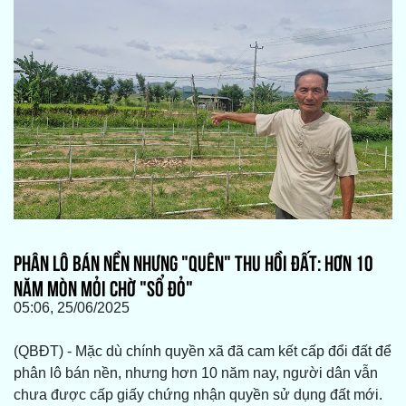
PHÂN LÔ BÁN NỀN NHƯNG "QUÊN" THU HỒI ĐẤT: HƠN 10
NĂM MÒN MỎI CHỜ "SỔ ĐỎ"
05:06, 25/06/2025
(QBĐT) - Mặc dù chính quyền xã đã cam kết cấp đổi đất để
phân lô bán nền, nhưng hơn 10 năm nay, người dân vẫn
chưa được cấp giấy chứng nhận quyền sử dụng đất mới.