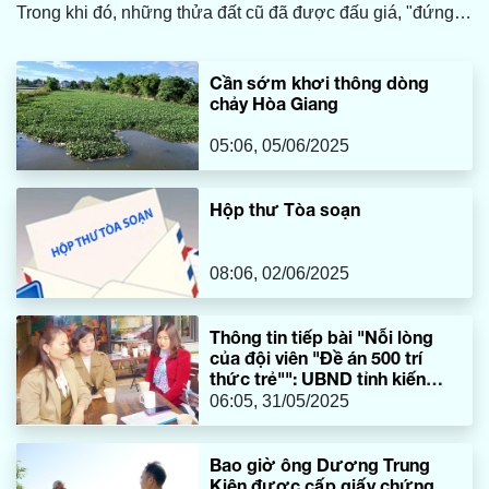
Trong khi đó, những thửa đất cũ đã được đấu giá, "đứng
tên" nhiều người khác.
Cần sớm khơi thông dòng
chảy Hòa Giang
05:06, 05/06/2025
Hộp thư Tòa soạn
08:06, 02/06/2025
Thông tin tiếp bài "Nỗi lòng
của đội viên "Đề án 500 trí
thức trẻ"": UBND tỉnh kiến
nghị bổ sung thêm biên chế để
06:05, 31/05/2025
tuyển dụng
Bao giờ ông Dương Trung
Kiên được cấp giấy chứng