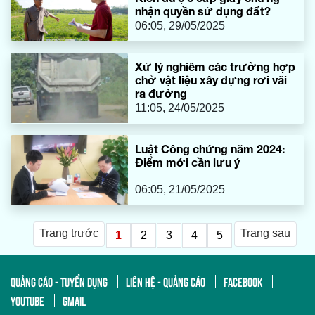
nhận quyền sử dụng đất?
06:05, 29/05/2025
Xử lý nghiêm các trường hợp
chở vật liệu xây dựng rơi vãi
ra đường
11:05, 24/05/2025
Luật Công chứng năm 2024:
Điểm mới cần lưu ý
06:05, 21/05/2025
Trang trước
Trang sau
1
2
3
4
5
QUẢNG CÁO - TUYỂN DỤNG
LIÊN HỆ - QUẢNG CÁO
FACEBOOK
YOUTUBE
GMAIL