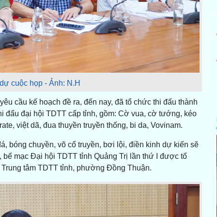
 dự cuộc họp - Ảnh: N.H
êu cầu kế hoạch đề ra, đến nay, đã tổ chức thi đấu thành
i đấu đại hội TDTT cấp tỉnh, gồm: Cờ vua, cờ tướng, kéo
rate, việt dã, đua thuyền truyền thống, bi da, Vovinam.
, bóng chuyền, võ cổ truyền, bơi lội, điền kinh dự kiến sẽ
, bế mạc Đại hội TDTT tỉnh Quảng Trị lần thứ I được tổ
ấu Trung tâm TDTT tỉnh, phường Đồng Thuận.