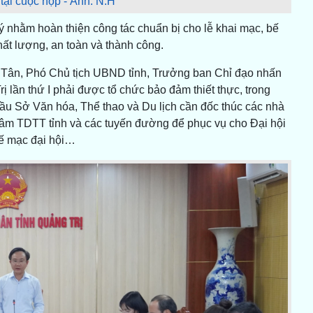
 tại cuộc họp - Ảnh: N.H
 ý nhằm hoàn thiện công tác chuẩn bị cho lễ khai mạc, bế
hất lượng, an toàn và thành công.
n Tân, Phó Chủ tịch UBND tỉnh, Trưởng ban Chỉ đạo nhấn
 lần thứ I phải được tổ chức bảo đảm thiết thực, trong
 cầu Sở Văn hóa, Thể thao và Du lịch cần đốc thúc các nhà
 tâm TDTT tỉnh và các tuyến đường để phục vụ cho Đại hội
ế mạc đại hội…