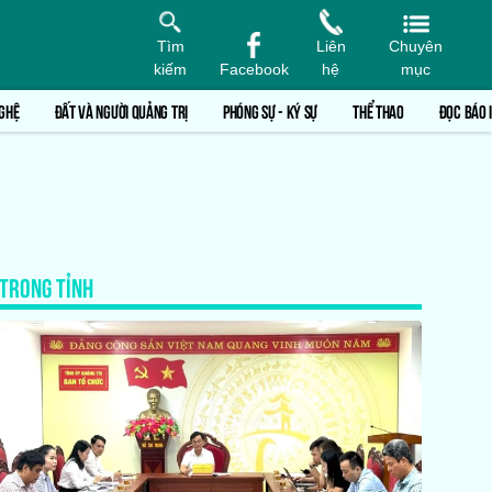
Tìm
Liên
Chuyên
kiếm
Facebook
hệ
mục
GHỆ
ĐẤT VÀ NGƯỜI QUẢNG TRỊ
PHÓNG SỰ - KÝ SỰ
THỂ THAO
ĐỌC BÁO 
TRONG TỈNH