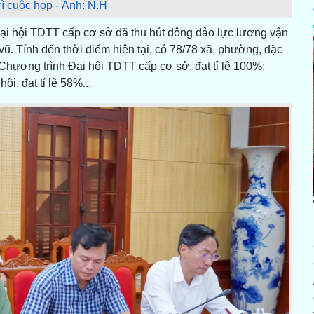
trì cuộc họp - Ảnh: N.H
ại hội TDTT cấp cơ sở đã thu hút đông đảo lực lượng vận
ũ. Tính đến thời điểm hiện tại, có 78/78 xã, phường, đặc
g Chương trình Đại hội TDTT cấp cơ sở, đạt tỉ lệ 100%;
i, đạt tỉ lệ 58%...