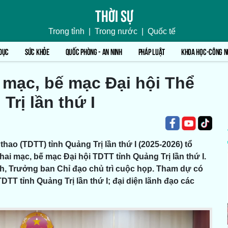
Thời sự
Trong tỉnh
|
Trong nước
|
Quốc tế
DỤC
SỨC KHỎE
QUỐC PHÒNG - AN NINH
PHÁP LUẬT
KHOA HỌC-CÔNG N
 mạc, bế mạc Đại hội Thể
Trị lần thứ I
hao (TDTT) tỉnh Quảng Trị lần thứ I (2025-2026) tổ
ai mạc, bế mạc Đại hội TDTT tỉnh Quảng Trị lần thứ I.
, Trưởng ban Chỉ đạo chủ trì cuộc họp. Tham dự có
TT tỉnh Quảng Trị lần thứ I; đại diện lãnh đạo các