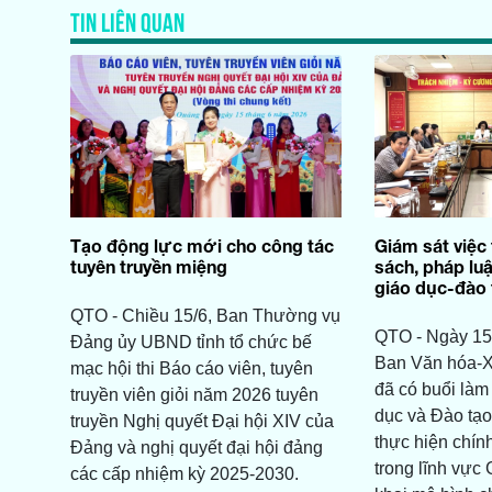
TIN LIÊN QUAN
Tạo động lực mới cho công tác
Giám sát việc 
tuyên truyền miệng
sách, pháp luậ
giáo dục-đào 
QTO - Chiều 15/6, Ban Thường vụ
QTO - Ngày 15/
Đảng ủy UBND tỉnh tổ chức bế
Ban Văn hóa-X
mạc hội thi Báo cáo viên, tuyên
đã có buổi làm
truyền viên giỏi năm 2026 tuyên
dục và Đào tạo
truyền Nghị quyết Đại hội XIV của
thực hiện chín
Đảng và nghị quyết đại hội đảng
trong lĩnh vực 
các cấp nhiệm kỳ 2025-2030.