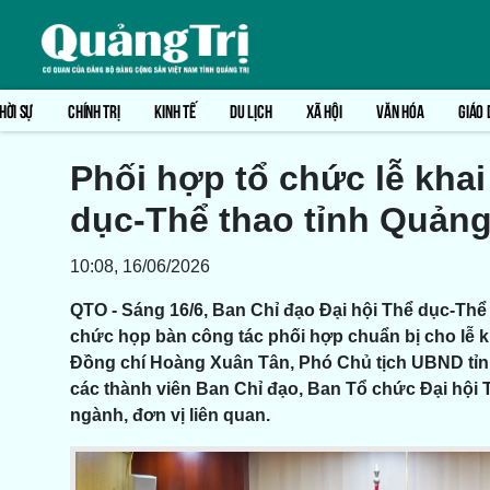
HỜI SỰ
CHÍNH TRỊ
KINH TẾ
DU LỊCH
XÃ HỘI
VĂN HÓA
GIÁO 
Phối hợp tổ chức lễ khai
dục-Thể thao tỉnh Quảng 
10:08, 16/06/2026
QTO - Sáng 16/6, Ban Chỉ đạo Đại hội Thể dục-Thể t
chức họp bàn công tác phối hợp chuẩn bị cho lễ kh
Đồng chí Hoàng Xuân Tân, Phó Chủ tịch UBND tỉnh
các thành viên Ban Chỉ đạo, Ban Tổ chức Đại hội TD
ngành, đơn vị liên quan.