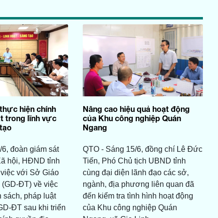
thực hiện chính
Nâng cao hiệu quả hoạt động
t trong lĩnh vực
của Khu công nghiệp Quán
tạo
Ngang
6, đoàn giám sát
QTO - Sáng 15/6, đồng chí Lê Đức
ã hội, HĐND tỉnh
Tiến, Phó Chủ tịch UBND tỉnh
 việc với Sở Giáo
cùng đại diện lãnh đạo các sở,
 (GD-ĐT) về việc
ngành, địa phương liên quan đã
h sách, pháp luật
đến kiểm tra tình hình hoạt động
GD-ĐT sau khi triển
của Khu công nghiệp Quán