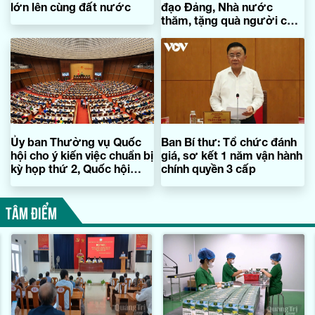
lớn lên cùng đất nước
đạo Đảng, Nhà nước
thăm, tặng quà người có
công tỉnh Quảng Trị
Ủy ban Thường vụ Quốc
Ban Bí thư: Tổ chức đánh
hội cho ý kiến việc chuẩn bị
giá, sơ kết 1 năm vận hành
kỳ họp thứ 2, Quốc hội
chính quyền 3 cấp
khóa XVI
TÂM ĐIỂM