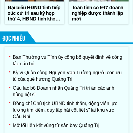
Đại biểu HĐND tỉnh tiếp
Toàn tỉnh có 947 doanh
xúc cử tri sau kỳ họp
nghiệp được thành lập
thứ 4, HĐND tỉnh khóa
mới
IX
ĐỌC NHIỀU
Ban Thường vụ Tỉnh ủy công bố quyết định về công
tác cán bộ
Kỳ vĩ Quận công Nguyễn Văn Tường-người con ưu
tú của quê hương Quảng Trị
Câu lạc bộ Doanh nhân Quảng Trị tri ân các anh
hùng liệt sĩ
Đồng chí Chủ tịch UBND tỉnh thăm, động viên lực
lượng tìm kiếm, quy tập hài cốt liệt sĩ tại khu vực
Câu Nhi
Mở lối liên kết vùng từ sân bay Quảng Trị