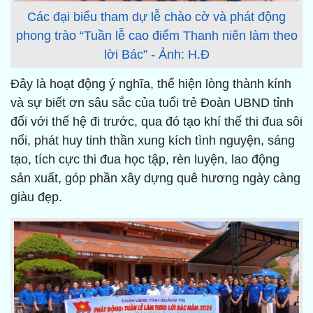
Các đại biểu tham dự lễ chào cờ và phát động
phong trào “Tuần lễ cao điểm Thanh niên làm theo
lời Bác” - Ảnh: H.Đ
Đây là hoạt động ý nghĩa, thể hiện lòng thành kính
và sự biết ơn sâu sắc của tuổi trẻ Đoàn UBND tỉnh
đối với thế hệ đi trước, qua đó tạo khí thế thi đua sôi
nổi, phát huy tinh thần xung kích tình nguyện, sáng
tạo, tích cực thi đua học tập, rèn luyện, lao động
sản xuất, góp phần xây dựng quê hương ngày càng
giàu đẹp.