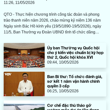
11:26, 11/05/2026
QTO - Thực hiện chương trình công tác đoàn và phong
trào thanh niên năm 2026, chào mừng kỷ niệm 136 năm
Ngày sinh Bác Hồ kính yêu (19/5/1890-19/5/2026), ngày
11/5, Ban Thường vụ Đoàn UBND tỉnh tổ chức dâng
hương tại Đền thờ Bác Hồ và các Anh hùng liệt sĩ tỉnh ở
phường Đồng Hới và lễ chào cờ phát động “Tuần lễ cao
Ủy ban Thường vụ Quốc hội
điểm Thanh niên làm theo lời Bác”.
cho ý kiến việc chuẩn bị kỳ họp
thứ 2, Quốc hội khóa XVI
09:44, 10/05/2026
Ban Bí thư: Tổ chức đánh giá,
sơ kết 1 năm vận hành chính
quyền 3 cấp
06:25, 10/05/2026
Cơ chế đặc thù tháo gỡ
vướng mắc dự án tồn đọng,