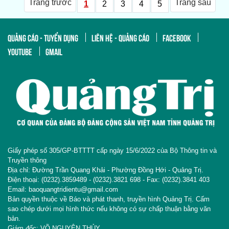
Trang trước
Trang sau
1
2
3
4
5
QUẢNG CÁO - TUYỂN DỤNG
LIÊN HỆ - QUẢNG CÁO
FACEBOOK
YOUTUBE
GMAIL
Giấy phép số 305/GP-BTTTT cấp ngày 15/6/2022 của Bộ Thông tin và
Truyền thông
Địa chỉ: Đường Trần Quang Khải - Phường Đồng Hới - Quảng Trị.
Điện thoại: (0232).3859489 - (0232).3821 698 - Fax: (0232).3841 403
Email: baoquangtridientu@gmail.com
Bản quyền thuộc về Báo và phát thanh, truyền hình Quảng Trị. Cấm
sao chép dưới mọi hình thức nếu không có sự chấp thuận bằng văn
bản.
Giám đốc: VÕ NGUYÊN THỦY