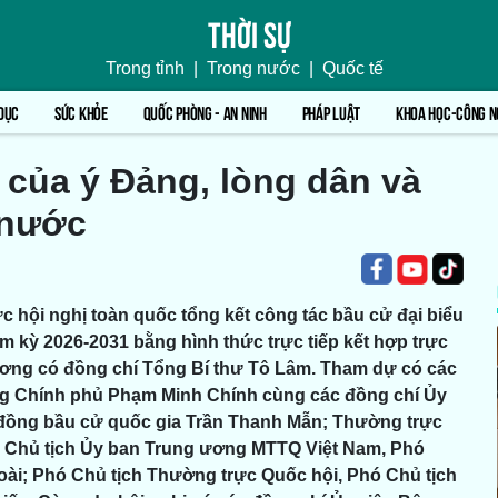
Thời sự
Trong tỉnh
|
Trong nước
|
Quốc tế
DỤC
SỨC KHỎE
QUỐC PHÒNG - AN NINH
PHÁP LUẬT
KHOA HỌC-CÔNG N
 của ý Đảng, lòng dân và
 nước
c hội nghị toàn quốc tổng kết công tác bầu cử đại biểu
m kỳ 2026-2031 bằng hình thức trực tiếp kết hợp trực
 ương có đồng chí Tổng Bí thư Tô Lâm. Tham dự có các
g Chính phủ Phạm Minh Chính cùng các đồng chí Ủy
ội đồng bầu cử quốc gia Trần Thanh Mẫn; Thường trực
, Chủ tịch Ủy ban Trung ương MTTQ Việt Nam, Phó
oài; Phó Chủ tịch Thường trực Quốc hội, Phó Chủ tịch