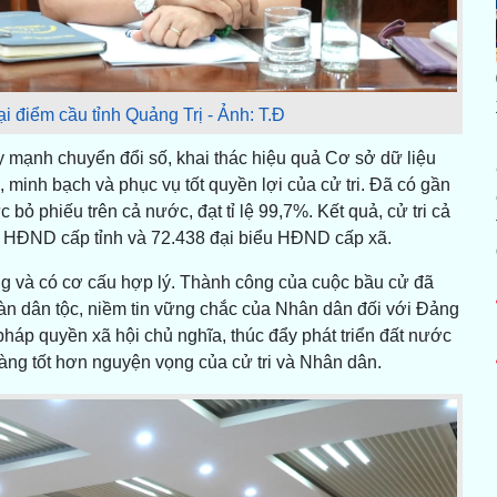
ại điểm cầu tỉnh Quảng Trị - Ảnh: T.Đ
y mạnh chuyển đổi số, khai thác hiệu quả Cơ sở dữ liệu
 minh bạch và phục vụ tốt quyền lợi của cử tri. Đã có gần
c bỏ phiếu trên cả nước, đạt tỉ lệ 99,7%. Kết quả, cử tri cả
u HĐND cấp tỉnh và 72.438 đại biểu HĐND cấp xã.
g và có cơ cấu hợp lý. Thành công của cuộc bầu cử đã
oàn dân tộc, niềm tin vững chắc của Nhân dân đối với Đảng
áp quyền xã hội chủ nghĩa, thúc đẩy phát triển đất nước
àng tốt hơn nguyện vọng của cử tri và Nhân dân.