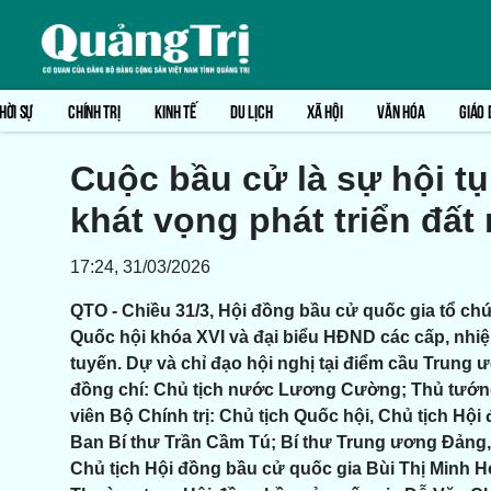
HỜI SỰ
CHÍNH TRỊ
KINH TẾ
DU LỊCH
XÃ HỘI
VĂN HÓA
GIÁO 
Cuộc bầu cử là sự hội tụ
khát vọng phát triển đất
17:24, 31/03/2026
QTO - Chiều 31/3, Hội đồng bầu cử quốc gia tổ chứ
Quốc hội khóa XVI và đại biểu HĐND các cấp, nhiệ
tuyến. Dự và chỉ đạo hội nghị tại điểm cầu Trung
đồng chí: Chủ tịch nước Lương Cường; Thủ tướn
viên Bộ Chính trị: Chủ tịch Quốc hội, Chủ tịch H
Ban Bí thư Trần Cầm Tú; Bí thư Trung ương Đảng
Chủ tịch Hội đồng bầu cử quốc gia Bùi Thị Minh H