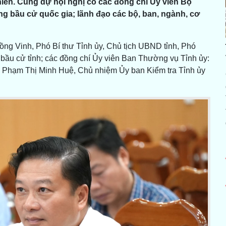
. Cùng dự hội nghị có các đồng chí Ủy viên Bộ
ng bầu cử quốc gia; lãnh đạo các bộ, ban, ngành, cơ
ồng Vinh, Phó Bí thư Tỉnh ủy, Chủ tịch UBND tỉnh, Phó
 bầu cử tỉnh; các đồng chí Ủy viên Ban Thường vụ Tỉnh ủy:
 Phạm Thị Minh Huệ, Chủ nhiệm Ủy ban Kiểm tra Tỉnh ủy