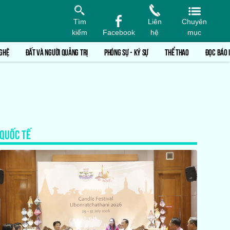
Tìm
Liên
Chuyên
kiếm
Facebook
hệ
mục
GHỆ
ĐẤT VÀ NGƯỜI QUẢNG TRỊ
PHÓNG SỰ - KÝ SỰ
THỂ THAO
ĐỌC BÁO 
QUỐC TẾ