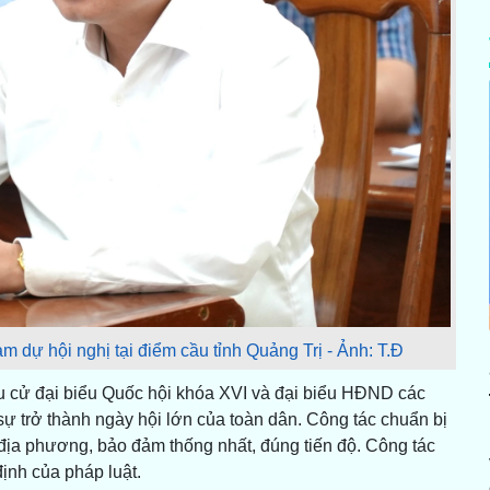
 dự hội nghị tại điểm cầu tỉnh Quảng Trị - Ảnh: T.Đ
u cử đại biểu Quốc hội khóa XVI và đại biểu HĐND các
sự trở thành ngày hội lớn của toàn dân. Công tác chuẩn bị
địa phương, bảo đảm thống nhất, đúng tiến độ. Công tác
ịnh của pháp luật.