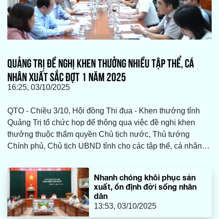
QUẢNG TRỊ ĐỀ NGHỊ KHEN THƯỞNG NHIỀU TẬP THỂ, CÁ
NHÂN XUẤT SẮC ĐỢT 1 NĂM 2025
16:25, 03/10/2025
QTO - Chiều 3/10, Hội đồng Thi đua - Khen thưởng tỉnh
Quảng Trị tổ chức họp để thông qua việc đề nghị khen
thưởng thuộc thẩm quyền Chủ tịch nước, Thủ tướng
Chính phủ, Chủ tịch UBND tỉnh cho các tập thể, cá nhân
có thành tích xuất sắc trên địa bàn tỉnh đợt 1 năm 2025.
Nhanh chóng khôi phục sản
xuất, ổn định đời sống nhân
dân
13:53, 03/10/2025