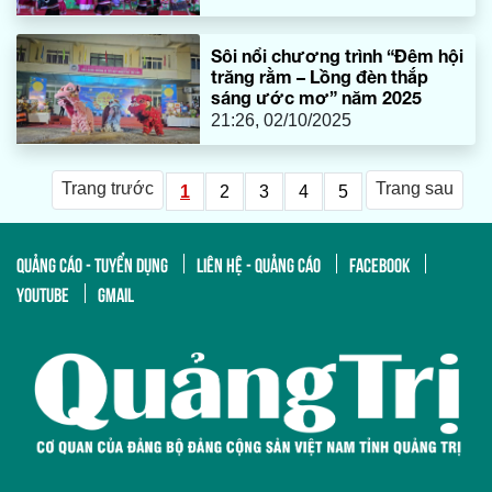
Sôi nổi chương trình “Đêm hội
trăng rằm – Lồng đèn thắp
sáng ước mơ” năm 2025
21:26, 02/10/2025
Trang trước
Trang sau
1
2
3
4
5
QUẢNG CÁO - TUYỂN DỤNG
LIÊN HỆ - QUẢNG CÁO
FACEBOOK
YOUTUBE
GMAIL