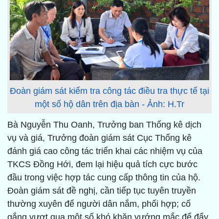
Đoàn giám sát kiểm tra công tác điều tra thực tế tại
một số hộ dân trên địa bàn - Ảnh: H.Tr
Bà Nguyễn Thu Oanh, Trưởng ban Thống kê dịch
vụ và giá, Trưởng đoàn giám sát Cục Thống kê
đánh giá cao công tác triển khai các nhiệm vụ của
TKCS Đồng Hới, đem lại hiệu quả tích cực bước
đầu trong việc hợp tác cung cấp thông tin của hộ.
Đoàn giám sát đề nghị, cần tiếp tục tuyên truyền
thường xuyên để người dân nắm, phối hợp; cố
gắng vượt qua một số khó khăn vướng mắc để đẩy