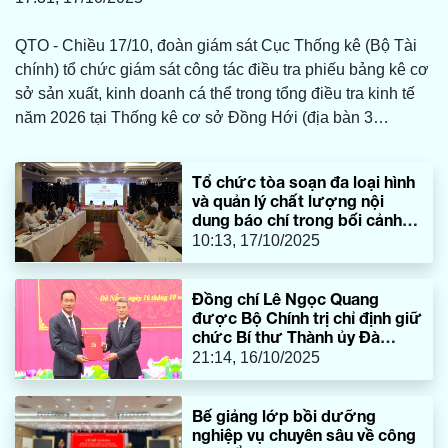
QTO - Chiều 17/10, đoàn giám sát Cục Thống kê (Bộ Tài
chính) tổ chức giám sát công tác điều tra phiếu bảng kê cơ
sở sản xuất, kinh doanh cá thể trong tổng điều tra kinh tế
năm 2026 tại Thống kê cơ sở Đồng Hới (địa bàn 3
phường Đồng Hới, Đồng Thuận, Đồng Sơn), tỉnh Quảng
Trị.
Tổ chức tòa soạn đa loại hình
và quản lý chất lượng nội
dung báo chí trong bối cảnh
hiện nay
10:13, 17/10/2025
Đồng chí Lê Ngọc Quang
được Bộ Chính trị chỉ định giữ
chức Bí thư Thành ủy Đà
Nẵng
21:14, 16/10/2025
Bế giảng lớp bồi dưỡng
nghiệp vụ chuyên sâu về công