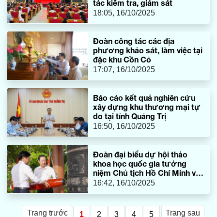
tác kiểm tra, giám sát
18:05, 16/10/2025
Đoàn công tác các địa
phương khảo sát, làm việc tại
đặc khu Cồn Cỏ
17:07, 16/10/2025
Báo cáo kết quả nghiên cứu
xây dựng khu thương mại tự
do tại tỉnh Quảng Trị
16:50, 16/10/2025
Đoàn đại biểu dự hội thảo
khoa học quốc gia tưởng
niệm Chủ tịch Hồ Chí Minh và
các Anh hùng liệt sĩ
16:42, 16/10/2025
Trang trước
Trang sau
1
2
3
4
5