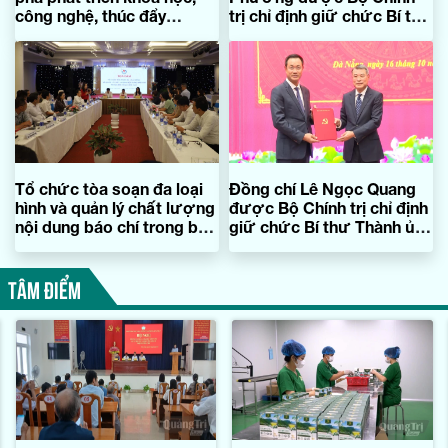
công nghệ, thúc đẩy
trị chỉ định giữ chức Bí thư
chuyển đổi xanh và phát
Tỉnh ủy Quảng Trị, nhiệm
triển bền vững'
kỳ 2025-2030
Tổ chức tòa soạn đa loại
Đồng chí Lê Ngọc Quang
hình và quản lý chất lượng
được Bộ Chính trị chỉ định
nội dung báo chí trong bối
giữ chức Bí thư Thành ủy
cảnh hiện nay
Đà Nẵng
TÂM ĐIỂM