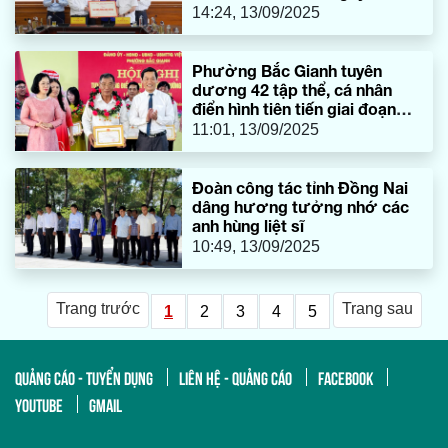
Cảnh
14:24, 13/09/2025
Phường Bắc Gianh tuyên
dương 42 tập thể, cá nhân
điển hình tiên tiến giai đoạn
2020-2025
11:01, 13/09/2025
Đoàn công tác tỉnh Đồng Nai
dâng hương tưởng nhớ các
anh hùng liệt sĩ
10:49, 13/09/2025
Trang trước
Trang sau
1
2
3
4
5
QUẢNG CÁO - TUYỂN DỤNG
LIÊN HỆ - QUẢNG CÁO
FACEBOOK
YOUTUBE
GMAIL