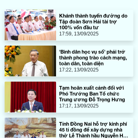
trong những gian trưng bày đón lượng khách lớn nhất tại
triển lãm lần này.
Khánh thành tuyến đường do
Tập đoàn Sơn Hải tài trợ
100% vốn đầu tư
17:59, 13/09/2025
'Bình dân học vụ số' phải trở
thành phong trào cách mạng,
toàn dân, toàn diện
17:22, 13/09/2025
Tạm hoãn xuất cảnh đối với
Phó Trưởng Ban Tổ chức
Trung ương Đỗ Trọng Hưng
17:17, 13/09/2025
Tỉnh Đồng Nai hỗ trợ kinh phí
45 tỉ đồng để xây dựng nhà
thờ Lễ Thành hầu Nguyễn Hữu