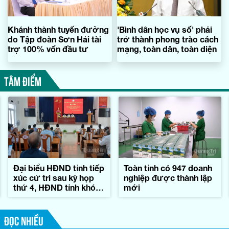
Khánh thành tuyến đường
'Bình dân học vụ số' phải
do Tập đoàn Sơn Hải tài
trở thành phong trào cách
trợ 100% vốn đầu tư
mạng, toàn dân, toàn diện
TÂM ĐIỂM
Đại biểu HĐND tỉnh tiếp
Toàn tỉnh có 947 doanh
xúc cử tri sau kỳ họp
nghiệp được thành lập
thứ 4, HĐND tỉnh khóa
mới
IX
ĐỌC NHIỀU