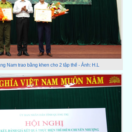
g Nam trao bằng khen cho 2 tập thể - Ảnh: H.L