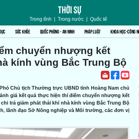
Thời sự
Trong tỉnh
|
Trong nước
|
Quốc tế
DỤC
SỨC KHỎE
QUỐC PHÒNG - AN NINH
PHÁP LUẬT
KHOA HỌC-CÔNG N
điểm chuyển nhượng kết
nhà kính vùng Bắc Trung Bộ
, Phó Chủ tịch Thường trực UBND tỉnh Hoàng Nam chủ
, đánh giá kết quả thực hiện thí điểm chuyển nhượng kết
n chi trả giảm phát thải khí nhà kính vùng Bắc Trung Bộ
, lãnh đạo Sở Nông nghiệp và Môi trường, các đơn vị