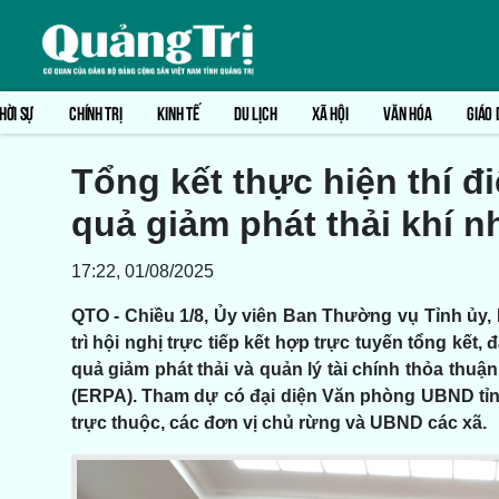
HỜI SỰ
CHÍNH TRỊ
KINH TẾ
DU LỊCH
XÃ HỘI
VĂN HÓA
GIÁO 
Tổng kết thực hiện thí 
quả giảm phát thải khí 
17:22, 01/08/2025
QTO - Chiều 1/8, Ủy viên Ban Thường vụ Tỉnh ủy
trì hội nghị trực tiếp kết hợp trực tuyến tổng kết
quả giảm phát thải và quản lý tài chính thỏa thuậ
(ERPA). Tham dự có đại diện Văn phòng UBND tỉnh
trực thuộc, các đơn vị chủ rừng và UBND các xã.