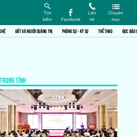
Tìm
Liên
Chuyên
kiếm
Facebook
hệ
mục
GHỆ
ĐẤT VÀ NGƯỜI QUẢNG TRỊ
PHÓNG SỰ - KÝ SỰ
THỂ THAO
ĐỌC BÁO 
TRONG TỈNH