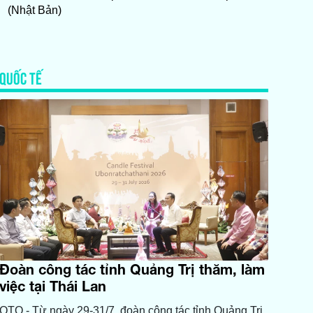
(Nhật Bản)
QUỐC TẾ
Đoàn công tác tỉnh Quảng Trị thăm, làm
việc tại Thái Lan
QTO - Từ ngày 29-31/7, đoàn công tác tỉnh Quảng Trị