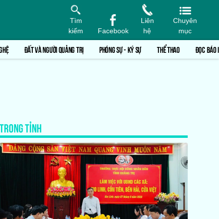
Tìm
Liên
Chuyên
kiếm
Facebook
hệ
mục
GHỆ
ĐẤT VÀ NGƯỜI QUẢNG TRỊ
PHÓNG SỰ - KÝ SỰ
THỂ THAO
ĐỌC BÁO 
TRONG TỈNH