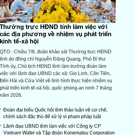
Thường trực HĐND tỉnh làm việc với
các địa phương về nhiệm vụ phát triển
kinh tế-xã hội
QTO - Chiều 7/8, đoàn khảo sát Thường trực HĐND
tỉnh do đồng chí Nguyễn Đăng Quang, Phó Bí thư
Tỉnh ủy, Chủ tịch HĐND tỉnh làm trưởng đoàn làm
việc với lãnh đạo UBND các xã: Gio Linh, Cồn Tiên,
Bến Hải và Cửa Việt về tình hình thực hiện nhiệm vụ
phát triển kinh tế-xã hội, quốc phòng-an ninh 7 tháng
năm 2026.
Đoàn đại biểu Quốc hội tỉnh thảo luận về cơ chế,
chính sách đặc thù để xử lý vi phạm pháp luật
Lãnh đạo UBND tỉnh làm việc với Công ty CP
Vietnam Wafer và Tập đoàn Konematsu Corporation