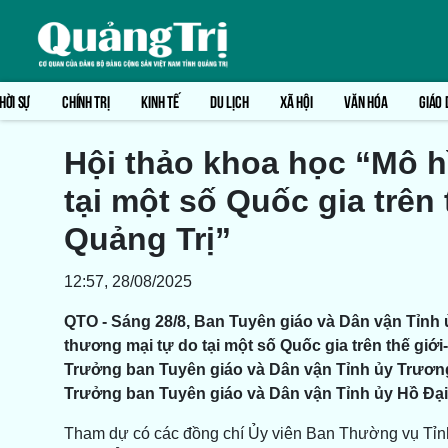
HỜI SỰ
CHÍNH TRỊ
KINH TẾ
DU LỊCH
XÃ HỘI
VĂN HÓA
GIÁO 
Hội thảo khoa học “Mô 
tại một số Quốc gia trên 
Quảng Trị”
12:57, 28/08/2025
QTO - Sáng 28/8, Ban Tuyên giáo và Dân vận Tỉnh 
thương mại tự do tại một số Quốc gia trên thế giớ
Trưởng ban Tuyên giáo và Dân vận Tỉnh ủy Trươn
Trưởng ban Tuyên giáo và Dân vận Tỉnh ủy Hồ Đại 
Tham dự có các đồng chí Ủy viên Ban Thường vụ Tỉn