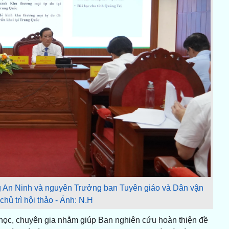
g An Ninh và nguyên Trưởng ban Tuyên giáo và Dân vận
hủ trì hội thảo - Ảnh: N.H
 học, chuyên gia nhằm giúp Ban nghiên cứu hoàn thiện đề