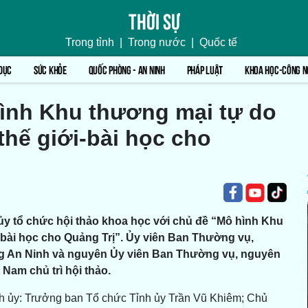
Thời sự
Trong tỉnh
|
Trong nước
|
Quốc tế
DỤC
SỨC KHỎE
QUỐC PHÒNG - AN NINH
PHÁP LUẬT
KHOA HỌC-CÔNG N
hình Khu thương mại tự do
thế giới-bài học cho
ủy tổ chức hội thảo khoa học với chủ đề “Mô hình Khu
i-bài học cho Quảng Trị”. Ủy viên Ban Thường vụ,
g An Ninh và nguyên Ủy viên Ban Thường vụ, nguyên
Nam chủ trì hội thảo.
h ủy: Trưởng ban Tổ chức Tỉnh ủy Trần Vũ Khiêm; Chủ