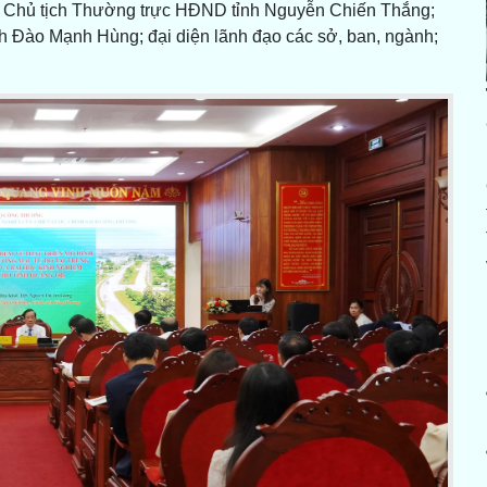
ó Chủ tịch Thường trực HĐND tỉnh Nguyễn Chiến Thắng;
 Đào Mạnh Hùng; đại diện lãnh đạo các sở, ban, ngành;