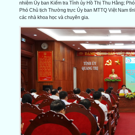
nhiệm Ủy ban Kiểm tra Tỉnh ủy Hồ Thị Thu Hằng; Ph
Phó Chủ tịch Thường trực Ủy ban MTTQ Việt Nam tỉnh
các nhà khoa học và chuyên gia.