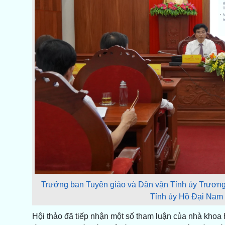
Trưởng ban Tuyên giáo và Dân vận Tỉnh ủy Trươn
Tỉnh ủy Hồ Đại Nam c
Hội thảo đã tiếp nhận một số tham luận của nhà khoa