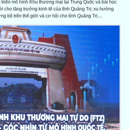
t triển mô hình Khu thương mại tại Trung Quốc và bài học
i cho tăng trưởng kinh tế của tỉnh Quảng Trị; xu hướng
ng bộ trên thế giới và cơ hội cho tỉnh Quảng Trị…