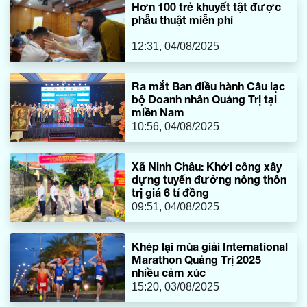
Hơn 100 trẻ khuyết tật được
khẩu. Làm việc với đoàn có đại diện lãnh đạo Sở Ngoại
phẫu thuật miễn phí
vụ, các lực lượng chức năng tại CKQT Lao Bảo.
12:31, 04/08/2025
Ra mắt Ban điều hành Câu lạc
bộ Doanh nhân Quảng Trị tại
miền Nam
10:56, 04/08/2025
Xã Ninh Châu: Khởi công xây
dựng tuyến đường nông thôn
trị giá 6 tỉ đồng
09:51, 04/08/2025
Khép lại mùa giải International
Marathon Quảng Trị 2025
nhiều cảm xúc
15:20, 03/08/2025