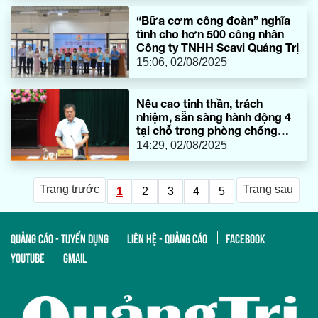
“Bữa cơm công đoàn” nghĩa
tình cho hơn 500 công nhân
Công ty TNHH Scavi Quảng Trị
15:06, 02/08/2025
Nêu cao tinh thần, trách
nhiệm, sẵn sàng hành động 4
tại chỗ trong phòng chống
thiên tai
14:29, 02/08/2025
Trang trước
Trang sau
1
2
3
4
5
QUẢNG CÁO - TUYỂN DỤNG
LIÊN HỆ - QUẢNG CÁO
FACEBOOK
YOUTUBE
GMAIL