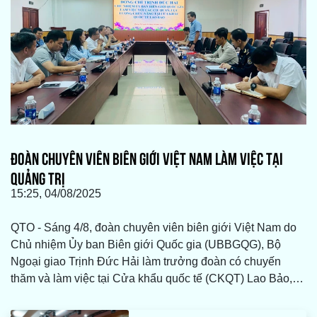
ĐOÀN CHUYÊN VIÊN BIÊN GIỚI VIỆT NAM LÀM VIỆC TẠI
QUẢNG TRỊ
15:25, 04/08/2025
QTO - Sáng 4/8, đoàn chuyên viên biên giới Việt Nam do
Chủ nhiệm Ủy ban Biên giới Quốc gia (UBBGQG), Bộ
Ngoại giao Trịnh Đức Hải làm trưởng đoàn có chuyến
thăm và làm việc tại Cửa khẩu quốc tế (CKQT) Lao Bảo,
tỉnh Quảng Trị, nhằm đánh giá thực trạng hoạt động, đề
xuất các giải pháp nhằm thúc đẩy phát triển khu vực cửa