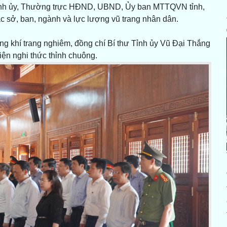
Tỉnh ủy, Thường trực HĐND, UBND, Ủy ban MTTQVN tỉnh,
ác sở, ban, ngành và lực lượng vũ trang nhân dân.
ông khí trang nghiêm, đồng chí Bí thư Tỉnh ủy Vũ Đại Thắng
iện nghi thức thỉnh chuông.