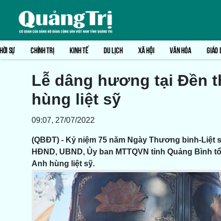
HỜI SỰ
CHÍNH TRỊ
KINH TẾ
DU LỊCH
XÃ HỘI
VĂN HÓA
GIÁO 
Lễ dâng hương tại Đền 
hùng liệt sỹ
09:07, 27/07/2022
(QBĐT) - Kỷ niệm 75 năm Ngày Thương binh-Liệt sỹ (
HĐND, UBND, Ủy ban MTTQVN tỉnh Quảng Bình tổ c
Anh hùng liệt sỹ.