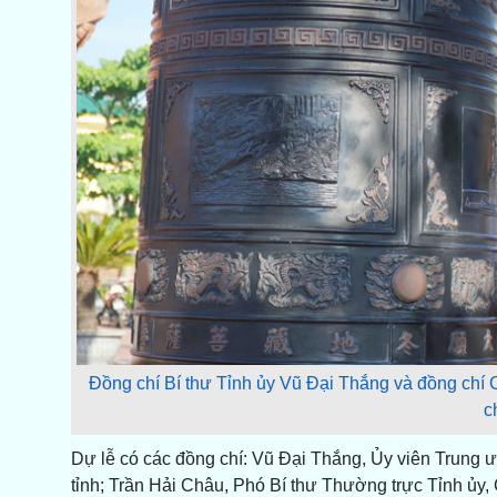
Đồng chí Bí thư Tỉnh ủy Vũ Đại Thắng và đồng chí 
c
Dự lễ có các đồng chí: Vũ Đại Thắng, Ủy viên Trung 
tỉnh; Trần Hải Châu, Phó Bí thư Thường trực Tỉnh ủy,