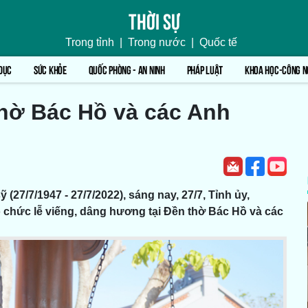
Thời sự
Trong tỉnh
|
Trong nước
|
Quốc tế
DỤC
SỨC KHỎE
QUỐC PHÒNG - AN NINH
PHÁP LUẬT
KHOA HỌC-CÔNG N
thờ Bác Hồ và các Anh
27/7/1947 - 27/7/2022), sáng nay, 27/7, Tỉnh ủy,
hức lễ viếng, dâng hương tại Đền thờ Bác Hồ và các