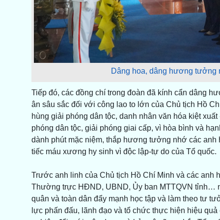
Dâng hoa, dâng hương tưởng n
Tiếp đó, các đồng chí trong đoàn đã kính cẩn dâng hư
ân sâu sắc đối với công lao to lớn của Chủ tịch Hồ Chí
hùng giải phóng dân tộc, danh nhân văn hóa kiệt xuất - Ng
phóng dân tộc, giải phóng giai cấp, vì hòa bình và hạ
dành phút mặc niệm, thắp hương tưởng nhớ các anh hù
tiếc máu xương hy sinh vì độc lập-tự do của Tổ quốc.
Trước anh linh của Chủ tịch Hồ Chí Minh và các anh hù
Thường trực HĐND, UBND, Ủy ban MTTQVN tỉnh… ngu
quân và toàn dân đẩy mạnh học tập và làm theo tư tư
lực phấn đấu, lãnh đạo và tổ chức thực hiện hiệu qu