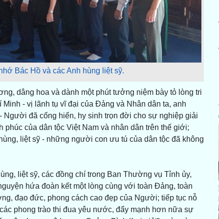
hớ Bác Hồ và các Anh hùng liệt sỹ.
ơng, dâng hoa và dành một phút tưởng niệm bày tỏ lòng tri
 Minh - vị lãnh tụ vĩ đại của Đảng và Nhân dân ta, anh
ười đã cống hiến, hy sinh trọn đời cho sự nghiệp giải
nh phúc của dân tộc Việt Nam và nhân dân trên thế giới;
ng, liệt sỹ - những người con ưu tú của dân tộc đã không
ng, liệt sỹ, các đồng chí trong Ban Thường vụ Tỉnh ủy,
yện hứa đoàn kết một lòng cùng với toàn Đảng, toàn
ởng, đạo đức, phong cách cao đẹp của Người; tiếp tục nỗ
ả các phong trào thi đua yêu nước, đẩy mạnh hơn nữa sự