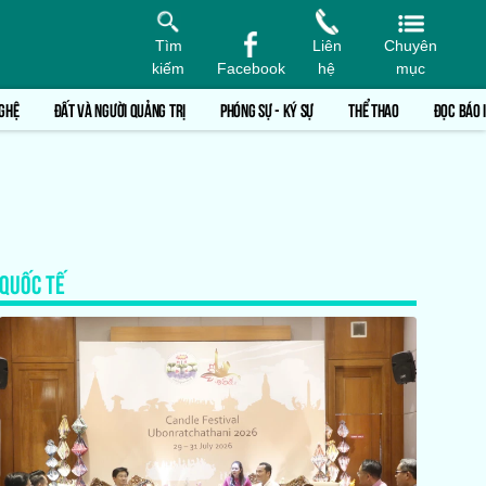
Tìm
Liên
Chuyên
kiếm
Facebook
hệ
mục
GHỆ
ĐẤT VÀ NGƯỜI QUẢNG TRỊ
PHÓNG SỰ - KÝ SỰ
THỂ THAO
ĐỌC BÁO 
QUỐC TẾ