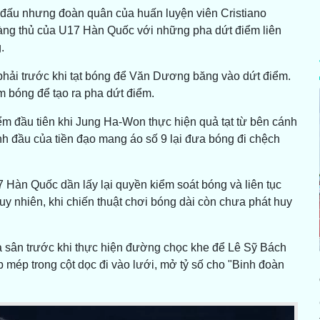
 đấu nhưng đoàn quân của huấn luyện viên Cristiano
hàng thủ của U17 Hàn Quốc với những pha dứt điểm liên
.
phải trước khi tạt bóng để Văn Dương băng vào dứt điểm.
m bóng để tạo ra pha dứt điểm.
ểm đầu tiên khi Jung Ha-Won thực hiện quả tạt từ bên cánh
nh đầu của tiền đạo mang áo số 9 lại đưa bóng đi chệch
 Hàn Quốc dần lấy lại quyền kiểm soát bóng và liên tục
uy nhiên, khi chiến thuật chơi bóng dài còn chưa phát huy
 sân trước khi thực hiện đường chọc khe để Lê Sỹ Bách
 mép trong cột dọc đi vào lưới, mở tỷ số cho "Binh đoàn