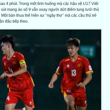
 sau 4 phút. Trong một tình huống mà các hậu vệ U17 Việt
n sút mang áo số 9 vẫn xoay người dứt điểm tung lưới thủ
Một bàn thua thể hiện sự "ngây thơ" mà các cầu thủ trẻ
n đấu tiếp theo.