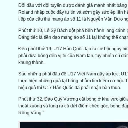
Đối đầu với đội tuyển được đánh giá mạnh nhất bảng
Roland nhập cuộc đầy tự tin và sớm gây sức ép lên 
tiếp của cầu thủ mang áo số 11 là Nguyễn Văn Dương
​Phút thứ 10, Lê Sỹ Bách đột phá bên hành lang cánh 
Đáng tiếc là tiền đạo mang áo số 11 lại không thể chạ
​Đến phút thứ 19, U17 Hàn Quốc tạo ra cơ hội nguy hi
phải đưa bóng đến vị trí của Nam Ian, tuy nhiên cú đá
khung thành.
​Sau những phút đầu để U17 Việt Nam gây áp lực, U17
thực hiện những quả tạt bổng nhằm tìm kiếm cơ hội. T
hiệu quả thì U17 Hàn Quốc đã phải nhận bàn thua.
Phút thứ 32, Đào Quý Vương cắt bóng ở khu vực giữa
thoát xuống và tung ra cú dứt điểm chéo góc, bóng đập
Rồng Vàng."