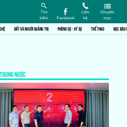
Tìm
Liên
Chuyên
kiếm
Facebook
hệ
mục
GHỆ
ĐẤT VÀ NGƯỜI QUẢNG TRỊ
PHÓNG SỰ - KÝ SỰ
THỂ THAO
ĐỌC BÁO 
TRONG NƯỚC