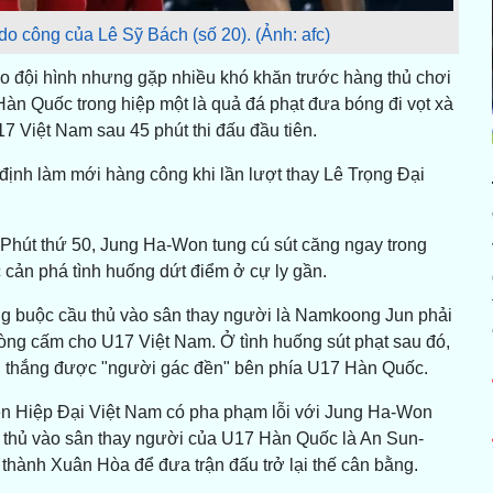
o công của Lê Sỹ Bách (số 20). (Ảnh: afc)
o đội hình nhưng gặp nhiều khó khăn trước hàng thủ chơi
àn Quốc trong hiệp một là quả đá phạt đưa bóng đi vọt xà
7 Việt Nam sau 45 phút thi đấu đầu tiên.
 định làm mới hàng công khi lần lượt thay Lê Trọng Đại
.
. Phút thứ 50, Jung Ha-Won tung cú sút căng ngay trong
 cản phá tình huống dứt điểm ở cự ly gần.
ng buộc cầu thủ vào sân thay người là Namkoong Jun phải
vòng cấm cho U17 Việt Nam. Ở tình huống sút phạt sau đó,
n thắng được "người gác đền" bên phía U17 Hàn Quốc.
yễn Hiệp Đại Việt Nam có pha phạm lỗi với Jung Ha-Won
 thủ vào sân thay người của U17 Hàn Quốc là An Sun-
 thành Xuân Hòa để đưa trận đấu trở lại thế cân bằng.