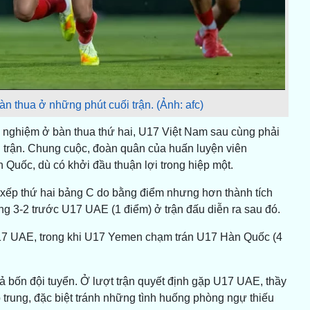
n thua ở những phút cuối trận. (Ảnh: afc)​
 nghiệm ở bàn thua thứ hai, U17 Việt Nam sau cùng phải
i trận. Chung cuộc, đoàn quân của huấn luyện viên
 Quốc, dù có khởi đầu thuận lợi trong hiệp một.
 xếp thứ hai bảng C do bằng điểm nhưng hơn thành tích
ng 3-2 trước U17 UAE (1 điểm) ở trận đấu diễn ra sau đó.
U17 UAE, trong khi U17 Yemen chạm trán U17 Hàn Quốc (4
 cả bốn đội tuyển. Ở lượt trận quyết định gặp U17 UAE, thầy
p trung, đặc biệt tránh những tình huống phòng ngự thiếu