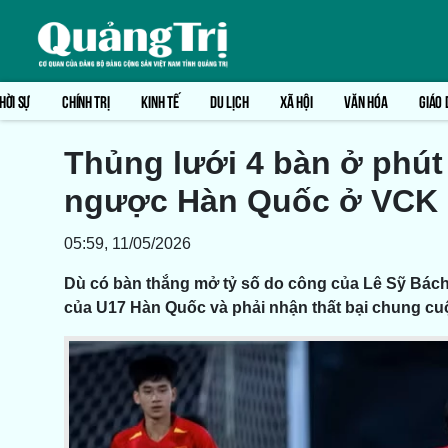
HỜI SỰ
CHÍNH TRỊ
KINH TẾ
DU LỊCH
XÃ HỘI
VĂN HÓA
GIÁO 
Thủng lưới 4 bàn ở phút
ngược Hàn Quốc ở VCK G
05:59, 11/05/2026
Dù có bàn thắng mở tỷ số do công của Lê Sỹ Bác
của U17 Hàn Quốc và phải nhận thất bại chung cuộc