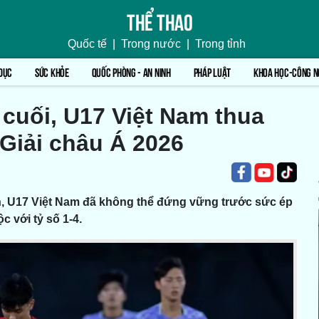
Thể thao
Quốc tế
|
Trong nước
|
Trong tỉnh
DỤC
SỨC KHỎE
QUỐC PHÒNG - AN NINH
PHÁP LUẬT
KHOA HỌC-CÔNG N
 cuối, U17 Việt Nam thua
iải châu Á 2026
h, U17 Việt Nam đã không thể đứng vững trước sức ép
 với tỷ số 1-4.