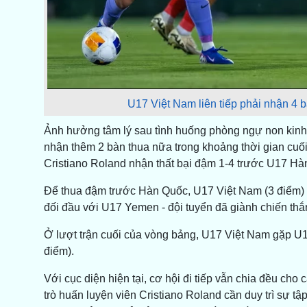
U17 Việt Nam liên tiếp phải nhận 4 bà
Ảnh hưởng tâm lý sau tình huống phòng ngự non kinh
nhận thêm 2 bàn thua nữa trong khoảng thời gian cuố
Cristiano Roland nhận thất bại đậm 1-4 trước U17 Hàn
​Để thua đậm trước Hàn Quốc, U17 Việt Nam (3 điểm)
đối đầu với U17 Yemen - đội tuyển đã giành chiến thắ
​Ở lượt trận cuối của vòng bảng, U17 Việt Nam gặp 
điểm).
Với cục diện hiện tại, cơ hội đi tiếp vẫn chia đều cho
trò huấn luyện viên Cristiano Roland cần duy trì sự tậ