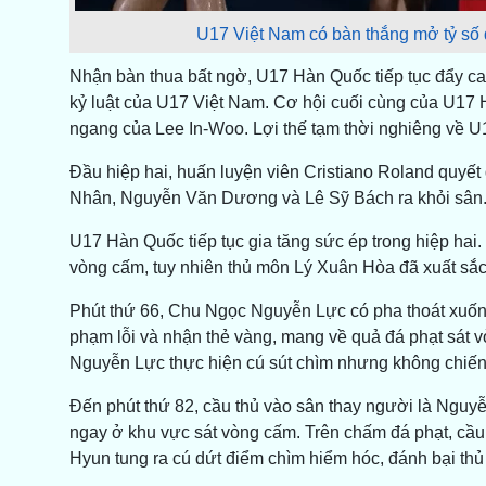
U17 Việt Nam có bàn thắng mở tỷ số d
Nhận bàn thua bất ngờ, U17 Hàn Quốc tiếp tục đẩy ca
kỷ luật của U17 Việt Nam. Cơ hội cuối cùng của U17 H
ngang của Lee In-Woo. Lợi thế tạm thời nghiêng về U1
Đầu hiệp hai, huấn luyện viên Cristiano Roland quyết
Nhân, Nguyễn Văn Dương và Lê Sỹ Bách ra khỏi sân
U17 Hàn Quốc tiếp tục gia tăng sức ép trong hiệp hai
vòng cấm, tuy nhiên thủ môn Lý Xuân Hòa đã xuất sắc
​Phút thứ 66, Chu Ngọc Nguyễn Lực có pha thoát xuố
phạm lỗi và nhận thẻ vàng, mang về quả đá phạt sát 
Nguyễn Lực thực hiện cú sút chìm nhưng không chiế
Đến phút thứ 82, cầu thủ vào sân thay người là Ngu
ngay ở khu vực sát vòng cấm. Trên chấm đá phạt, cầu
Hyun tung ra cú dứt điểm chìm hiểm hóc, đánh bại thủ