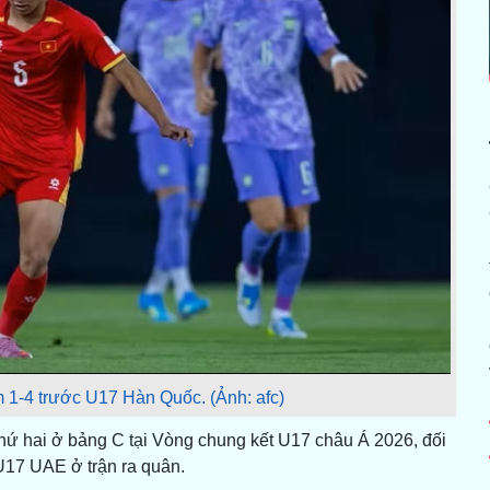
 1-4 trước U17 Hàn Quốc. (Ảnh: afc)
thứ hai ở bảng C tại Vòng chung kết U17 châu Á 2026, đối
U17 UAE ở trận ra quân.