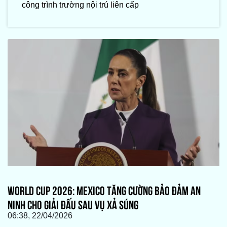
công trình trường nội trú liên cấp
WORLD CUP 2026: MEXICO TĂNG CƯỜNG BẢO ĐẢM AN
NINH CHO GIẢI ĐẤU SAU VỤ XẢ SÚNG
06:38, 22/04/2026