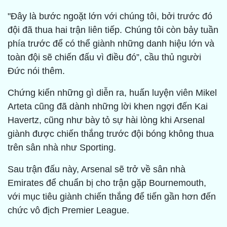
"Đây là bước ngoặt lớn với chúng tôi, bởi trước đó
đội đã thua hai trận liên tiếp. Chúng tôi còn bảy tuần
phía trước để có thể giành những danh hiệu lớn và
toàn đội sẽ chiến đấu vì điều đó”, cầu thủ người
Đức nói thêm.
Chứng kiến những gì diễn ra, huấn luyện viên Mikel
Arteta cũng đã dành những lời khen ngợi đến Kai
Havertz, cũng như bày tỏ sự hài lòng khi Arsenal
giành được chiến thắng trước đội bóng không thua
trên sân nhà như Sporting.
Sau trận đấu này, Arsenal sẽ trở về sân nhà
Emirates để chuẩn bị cho trận gặp Bournemouth,
với mục tiêu giành chiến thắng để tiến gần hơn đến
chức vô địch Premier League.