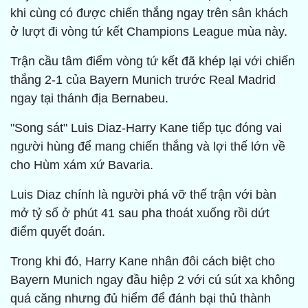
khi cùng có được chiến thắng ngay trên sân khách
ở lượt đi vòng tứ kết Champions League mùa này.
Trận cầu tâm điểm vòng tứ kết đã khép lại với chiến
thắng 2-1 của Bayern Munich trước Real Madrid
ngay tại thánh địa Bernabeu.
"Song sát" Luis Diaz-Harry Kane tiếp tục đóng vai
người hùng để mang chiến thắng và lợi thế lớn về
cho Hùm xám xứ Bavaria.
Luis Diaz chính là người phá vỡ thế trận với bàn
mở tỷ số ở phút 41 sau pha thoát xuống rồi dứt
điểm quyết đoán.
Trong khi đó, Harry Kane nhân đôi cách biệt cho
Bayern Munich ngay đầu hiệp 2 với cú sút xa không
quá căng nhưng đủ hiểm để đánh bại thủ thành