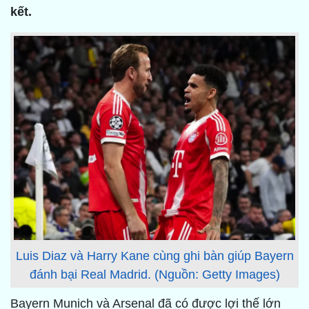
kết.
Luis Diaz và Harry Kane cùng ghi bàn giúp Bayern
đánh bại Real Madrid. (Nguồn: Getty Images)
Bayern Munich và Arsenal đã có được lợi thế lớn