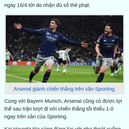
ngày 16/4 tới do nhận đủ số thẻ phạt.
Arsenal giành chiến thắng trên sân Sporting.
Cùng với Bayern Munich, Arsenal cũng có được lợi
thế sau trận lượt đi với chiến thắng tối thiểu 1-0
ngay trên sân của Sporting.