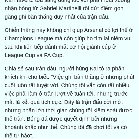
Kai Havertz tỏa sáng đúng lúc với pha thoát xuống
nhận bóng từ Gabriel Martinelli rồi dứt điểm gọn
gàng ghi bàn thắng duy nhất của trận đấu.
Chiến thắng này không chỉ giúp Arsenal có lợi thế ở
Champions League mà còn giúp họ tìm lại niềm vui
sau khi liên tiếp đánh mất cơ hội giành cúp ở
League Cup và FA Cup.
Chia sẻ sau trận đấu, người hùng Kai tỏ ra phấn
khích khi cho biết: "Việc ghi bàn thắng ở những phút
cuối luôn rất tuyệt vời. Chúng tôi vẫn còn rất nhiều
việc phải làm ở trận lượt về tuần tới, nhưng trước
mắt là kết quả tích cực. Đây là trận đấu cởi mở,
nhưng phần lớn thời gian chúng tôi kiểm soát được
thế trận. Bóng đá được quyết định bởi những
khoảnh khắc như thế. Chúng tôi đã chơi tốt và có
thể tự hào".