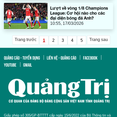
Lượt về vòng 1/8 Champions
League: Cơ hội nào cho các
đại diện bóng đá Anh?
10:55, 17/03/2026
Trang trước
Trang sau
1
2
3
4
5
QUẢNG CÁO - TUYỂN DỤNG
LIÊN HỆ - QUẢNG CÁO
FACEBOOK
YOUTUBE
GMAIL
Giấy phép số 305/GP-BTTTT cấp ngày 15/6/2022 của Bộ Thông tin và