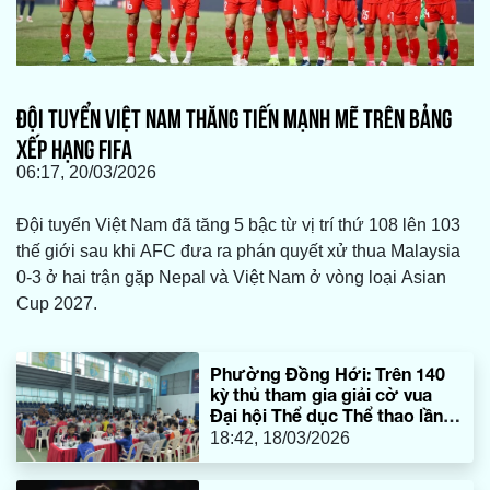
ĐỘI TUYỂN VIỆT NAM THĂNG TIẾN MẠNH MẼ TRÊN BẢNG
XẾP HẠNG FIFA
06:17, 20/03/2026
Đội tuyển Việt Nam đã tăng 5 bậc từ vị trí thứ 108 lên 103
thế giới sau khi AFC đưa ra phán quyết xử thua Malaysia
0-3 ở hai trận gặp Nepal và Việt Nam ở vòng loại Asian
Cup 2027.
Phường Đồng Hới: Trên 140
kỳ thủ tham gia giải cờ vua
Đại hội Thể dục Thể thao lần
thứ I
18:42, 18/03/2026