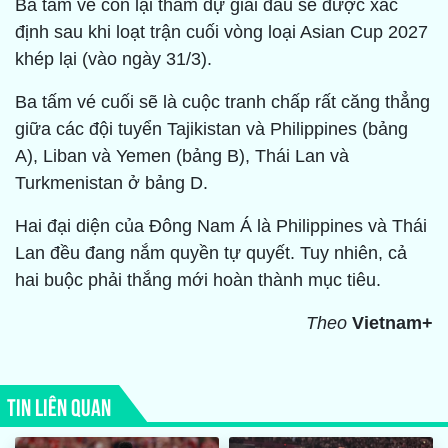
Ba tấm vé còn lại tham dự giải đấu sẽ được xác
định sau khi loạt trận cuối vòng loại Asian Cup 2027
khép lại (vào ngày 31/3).
Ba tấm vé cuối sẽ là cuộc tranh chấp rất căng thẳng
giữa các đội tuyển Tajikistan và Philippines (bảng
A), Liban và Yemen (bảng B), Thái Lan và
Turkmenistan ở bảng D.
Hai đại diện của Đông Nam Á là Philippines và Thái
Lan đều đang nắm quyền tự quyết. Tuy nhiên, cả
hai buộc phải thắng mới hoàn thành mục tiêu.
Theo
Vietnam+
TIN LIÊN QUAN