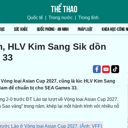
Thể thao
Quốc tế
|
Trong nước
|
Trong tỉnh
DỤC
SỨC KHỎE
QUỐC PHÒNG - AN NINH
PHÁP LUẬT
KHOA HỌC-CÔNG N
m, HLV Kim Sang Sik dồn
 33
 Vòng loại Asian Cup 2027, cũng là lúc HLV Kim Sang
 Nam để chuẩn bị cho SEA Games 33.
ng 2-0 trước ĐT Lào tại lượt về Vòng loại Asian Cup 2027.
 Sao vàng” trong năm, khép lại một hành trình với nhiều nỗ