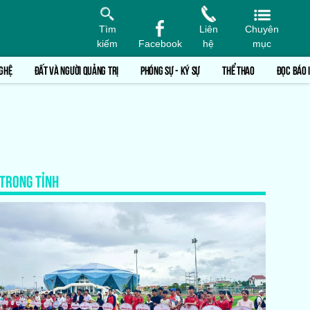
Tìm
Liên
Chuyên
kiếm
Facebook
hệ
mục
GHỆ
ĐẤT VÀ NGƯỜI QUẢNG TRỊ
PHÓNG SỰ - KÝ SỰ
THỂ THAO
ĐỌC BÁO 
TRONG TỈNH