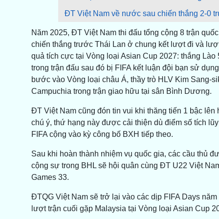
ĐT Việt Nam về nước sau chiến thắng 2-0 t
Năm 2025, ĐT Việt Nam thi đấu tổng cộng 8 trận quốc tế
chiến thắng trước Thái Lan ở chung kết lượt đi và lượ
quả tích cực tại Vòng loại Asian Cup 2027: thắng Lào 
trong trận đấu sau đó bị FIFA kết luận đội bạn sử dụng
bước vào Vòng loại châu Á, thầy trò HLV Kim Sang-si
Campuchia trong trận giao hữu tại sân Bình Dương.
ĐT Việt Nam cũng đón tin vui khi thăng tiến 1 bậc lê
chú ý, thứ hạng này được cải thiện dù điểm số tích lũ
FIFA cộng vào kỳ công bố BXH tiếp theo.
Sau khi hoàn thành nhiệm vụ quốc gia, các cầu thủ đ
cộng sự trong BHL sẽ hội quân cùng ĐT U22 Việt Nam
Games 33.
ĐTQG Việt Nam sẽ trở lại vào các dịp FIFA Days năm 20
lượt trận cuối gặp Malaysia tại Vòng loại Asian Cup 2