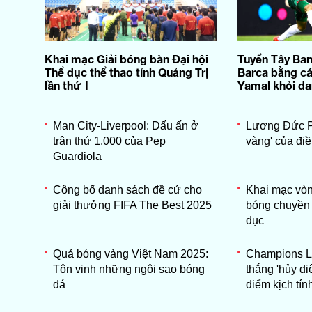
Khai mạc Giải bóng bàn Đại hội
Tuyển Tây Ban
Thể dục thể thao tỉnh Quảng Trị
Barca bằng cá
lần thứ I
Yamal khỏi da
Man City-Liverpool: Dấu ấn ở
Lương Đức P
trận thứ 1.000 của Pep
vàng' của đi
Guardiola
Công bố danh sách đề cử cho
Khai mạc vòn
giải thưởng FIFA The Best 2025
bóng chuyền
dục
Quả bóng vàng Việt Nam 2025:
Champions L
Tôn vinh những ngôi sao bóng
thắng 'hủy di
đá
điểm kịch tín