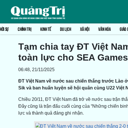
HỜI SỰ
CHÍNH TRỊ
KINH TẾ
DU LỊCH
XÃ HỘI
VĂN HÓA
GIÁO 
Tạm chia tay ĐT Việt Na
toàn lực cho SEA Games
06:48, 21/11/2025
ĐT Việt Nam về nước sau chiến thắng trước Lào ở
Sik và ban huấn luyện sẽ hội quân cùng U22 Việt
Chiều 20/11, ĐT Việt Nam đã trở về nước sau trận thắ
Đây cũng là trận đấu cuối cùng của “Những chiến binh
lực và thành quả đáng ghi nhận.