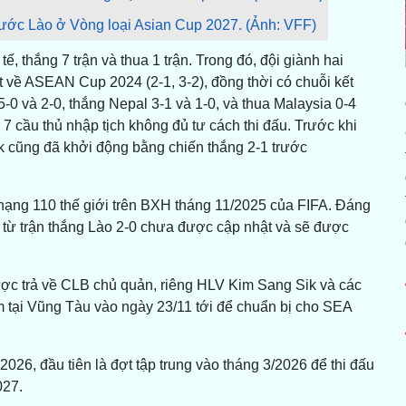
rước Lào ở Vòng loại Asian Cup 2027. (Ảnh: VFF)
, thắng 7 trận và thua 1 trận. Trong đó, đội giành hai
t về ASEAN Cup 2024 (2-1, 3-2), đồng thời có chuỗi kết
5-0 và 2-0, thắng Nepal 3-1 và 1-0, và thua Malaysia 0-4
 7 cầu thủ nhập tịch không đủ tư cách thi đấu. Trước khi
k cũng đã khởi động bằng chiến thắng 2-1 trước
n hạng 110 thế giới trên BXH tháng 11/2025 của FIFA. Đáng
y từ trận thắng Lào 2-0 chưa được cập nhật và sẽ được
ược trả về CLB chủ quản, riêng HLV Kim Sang Sik và các
 tại Vũng Tàu vào ngày 23/11 tới để chuẩn bị cho SEA
26, đầu tiên là đợt tập trung vào tháng 3/2026 để thi đấu
027.