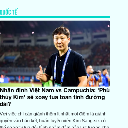
QUỐC TẾ
Nhận định Việt Nam vs Campuchia: 'Phù
thủy Kim' sẽ xoay tua toan tính đường
dài?
Với việc chỉ cần giành thêm ít nhất một điểm là giành
quyền vào bán kết, huấn luyện viên Kim Sang-sik có
thể sẽ xoay tua đội hình nhằm đảm bảo lực lượng cho