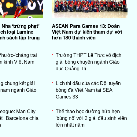
 Nha ‘trừng phạt’
ASEAN Para Games 13: Đoàn
ch loại Lamine
Việt Nam dự kiến tham dự với
nh sách tập trung
hơn 180 thành viên
hước-'chàng trai
Trường THPT Lê Trực vô địch
ền kinh Việt Nam
giải bóng chuyền ngành Giáo
dục Quảng Trị
g chung kết giải
Lịch thi đấu của các Đội tuyển
 nam ngành Giáo
bóng đá Việt Nam tại SEA
Games 33
eague: Man City
Thể thao học đường hứa hẹn
ệt', Barcelona chia
'bùng nổ' với 2 giải đấu sinh viên
h
lớn nhất năm