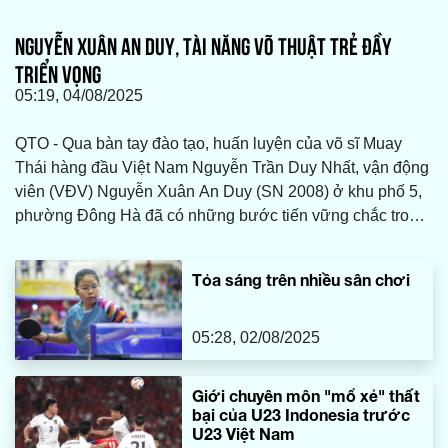
NGUYỄN XUÂN AN DUY, TÀI NĂNG VÕ THUẬT TRẺ ĐẦY
TRIỂN VỌNG
05:19, 04/08/2025
QTO - Qua bàn tay đào tạo, huấn luyện của võ sĩ Muay
Thái hàng đầu Việt Nam Nguyễn Trần Duy Nhất, vận động
viên (VĐV) Nguyễn Xuân An Duy (SN 2008) ở khu phố 5,
phường Đông Hà đã có những bước tiến vững chắc trong
sự nghiệp. Anh vừa xuất sắc giành tấm huy chương vàng
(HCV) ở hạng cân 52kg tại giải Cúp các Câu lạc bộ (CLB)
Tỏa sáng trên nhiều sân chơi
võ thuật tổng hợp toàn quốc 2025.
05:28, 02/08/2025
Giới chuyên môn "mổ xẻ" thất
bại của U23 Indonesia trước
U23 Việt Nam