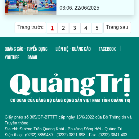
03:06, 22/06/2025
Trang trước
Trang sau
1
2
3
4
5
QUẢNG CÁO - TUYỂN DỤNG
LIÊN HỆ - QUẢNG CÁO
FACEBOOK
YOUTUBE
GMAIL
Giấy phép số 305/GP-BTTTT cấp ngày 15/6/2022 của Bộ Thông tin và
Truyền thông
Địa chỉ: Đường Trần Quang Khải - Phường Đồng Hới - Quảng Trị.
Điện thoại: (0232).3859489 - (0232).3821 698 - Fax: (0232).3841 403