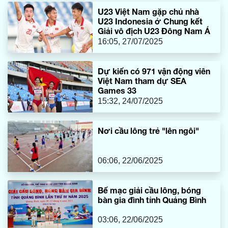
U23 Việt Nam gặp chủ nhà
U23 Indonesia ở Chung kết
Giải vô địch U23 Đông Nam Á
16:05, 27/07/2025
Dự kiến có 971 vận động viên
Việt Nam tham dự SEA
Games 33
15:32, 24/07/2025
Nơi cầu lông trẻ "lên ngôi"
06:06, 22/06/2025
Bế mạc giải cầu lông, bóng
bàn gia đình tỉnh Quảng Bình
03:06, 22/06/2025