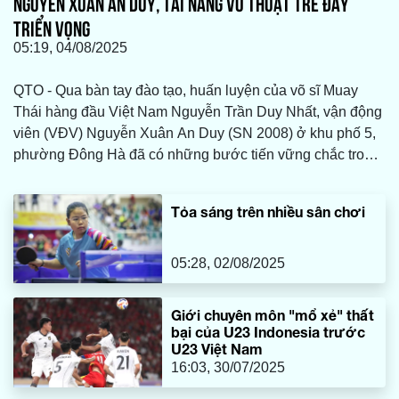
NGUYỄN XUÂN AN DUY, TÀI NĂNG VÕ THUẬT TRẺ ĐẦY
TRIỂN VỌNG
05:19, 04/08/2025
QTO - Qua bàn tay đào tạo, huấn luyện của võ sĩ Muay
Thái hàng đầu Việt Nam Nguyễn Trần Duy Nhất, vận động
viên (VĐV) Nguyễn Xuân An Duy (SN 2008) ở khu phố 5,
phường Đông Hà đã có những bước tiến vững chắc trong
sự nghiệp. Anh vừa xuất sắc giành tấm huy chương vàng
(HCV) ở hạng cân 52kg tại giải Cúp các Câu lạc bộ (CLB)
Tỏa sáng trên nhiều sân chơi
võ thuật tổng hợp toàn quốc 2025.
05:28, 02/08/2025
Giới chuyên môn "mổ xẻ" thất
bại của U23 Indonesia trước
U23 Việt Nam
16:03, 30/07/2025