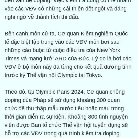
đến vấn đề doping. Việc kiểm tra cũng có thể nhắm
vào các VĐV có những cải thiện đột ngột và đáng
nghi ngờ về thành tích thi đấu.
Bên cạnh môn cử tạ, Cơ quan Kiểm nghiệm Quốc
tế đặc biệt tập trung vào các VĐV môn bơi sau
những cáo buộc từ cuộc điều tra của New York
Times và mạng lưới ARD của Đức. Lý do là bởi các
VĐV ở bộ môn này đã từng cho kết quả dương tính
trước kỳ Thế vận hội Olympic tại Tokyo.
Theo đó, tại Olympic Paris 2024, Cơ quan chống
doping của Pháp sẽ sử dụng khoảng 300 quan
chức để thu thập mẫu nước tiểu hoặc máu trong
thời gian diễn ra sự kiện. Khoảng 800 tình nguyện
viên được Ban tổ chức Thế vận hội tuyển dụng sẽ
hỗ trợ các VĐV trong quá trình kiểm tra doping.