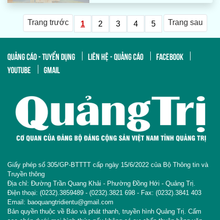
Trang trước
Trang sau
1
2
3
4
5
QUẢNG CÁO - TUYỂN DỤNG
LIÊN HỆ - QUẢNG CÁO
FACEBOOK
YOUTUBE
GMAIL
Giấy phép số 305/GP-BTTTT cấp ngày 15/6/2022 của Bộ Thông tin và
Truyền thông
Địa chỉ: Đường Trần Quang Khải - Phường Đồng Hới - Quảng Trị.
Điện thoại: (0232).3859489 - (0232).3821 698 - Fax: (0232).3841 403
Email: baoquangtridientu@gmail.com
Bản quyền thuộc về Báo và phát thanh, truyền hình Quảng Trị. Cấm