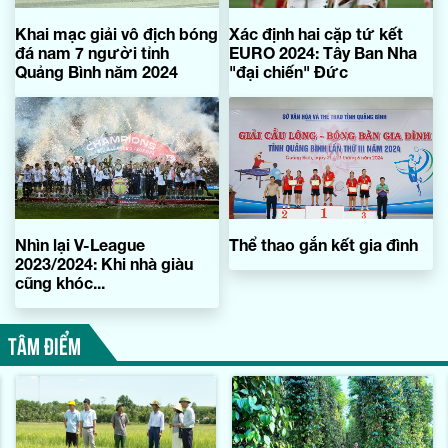
Khai mạc giải vô địch bóng
Xác định hai cặp tứ kết
đá nam 7 người tỉnh
EURO 2024: Tây Ban Nha
Quảng Bình năm 2024
"đại chiến" Đức
Nhìn lại V-League
Thể thao gắn kết gia đình
2023/2024: Khi nhà giàu
cũng khóc...
TÂM ĐIỂM