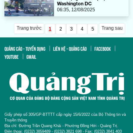
Washington DC
06:35, 12/08/2025
Trang trước
Trang sau
1
2
3
4
5
QUẢNG CÁO - TUYỂN DỤNG
LIÊN HỆ - QUẢNG CÁO
FACEBOOK
YOUTUBE
GMAIL
Giấy phép số 305/GP-BTTTT cấp ngày 15/6/2022 của Bộ Thông tin và
Truyền thông
Địa chỉ: Đường Trần Quang Khải - Phường Đồng Hới - Quảng Trị.
Điện thoại: (0232).3859489 - (0232).3821 698 - Fax: (0232).3841 403