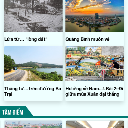
Lửa từ… "lòng đất"
Quảng Bình muôn vẻ
Tháng tư... trên đường Ba
Hướng về Nam...!-Bài 2: Đi
Trại
giữa mùa Xuân đại thắng
TÂM ĐIỂM