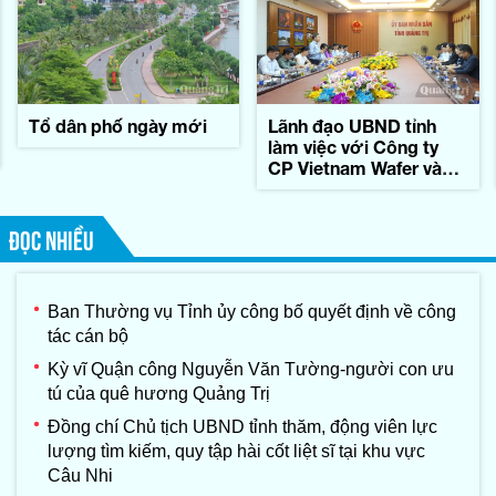
Tổ dân phố ngày mới
Lãnh đạo UBND tỉnh
làm việc với Công ty
CP Vietnam Wafer và
Tập đoàn Konematsu
Corporation (Nhật Bản)
ĐỌC NHIỀU
Ban Thường vụ Tỉnh ủy công bố quyết định về công
tác cán bộ
Kỳ vĩ Quận công Nguyễn Văn Tường-người con ưu
tú của quê hương Quảng Trị
Đồng chí Chủ tịch UBND tỉnh thăm, động viên lực
lượng tìm kiếm, quy tập hài cốt liệt sĩ tại khu vực
Câu Nhi