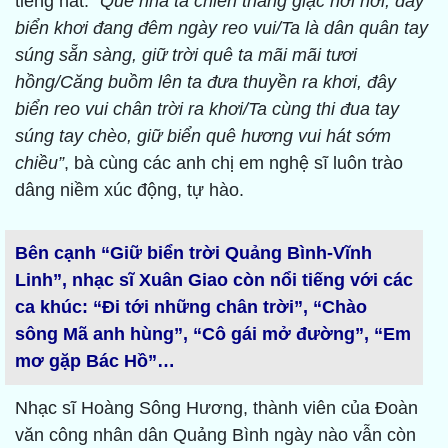
tiếng hát:
“Quê nhà ta chiến thắng giặc nơi nơi, đây
biển khơi đang đêm ngày reo vui/Ta là dân quân tay
súng sẵn sàng, giữ trời quê ta mãi mãi tươi
hồng/Căng buồm lên ta đưa thuyền ra khơi, đây
biển reo vui chân trời ra khơi/Ta cùng thi đua tay
súng tay chèo, giữ biển quê hương vui hát sớm
chiều”
, bà cùng các anh chị em nghệ sĩ luôn trào
dâng niềm xúc động, tự hào.
Bên cạnh “Giữ biển trời Quảng Bình-Vĩnh
Linh”, nhạc sĩ Xuân Giao còn nổi tiếng với các
ca khúc: “Đi tới những chân trời”, “Chào
sông Mã anh hùng”, “Cô gái mở đường”, “Em
mơ gặp Bác Hồ”…
Nhạc sĩ Hoàng Sông Hương, thành viên của Đoàn
văn công nhân dân Quảng Bình ngày nào vẫn còn