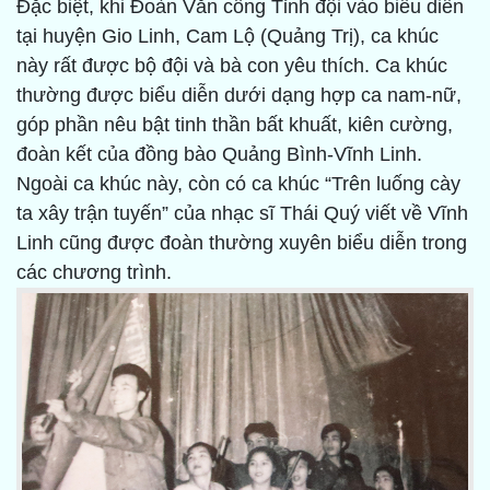
Đặc biệt, khi Đoàn Văn công Tỉnh đội vào biểu diễn
tại huyện Gio Linh, Cam Lộ (Quảng Trị), ca khúc
này rất được bộ đội và bà con yêu thích. Ca khúc
thường được biểu diễn dưới dạng hợp ca nam-nữ,
góp phần nêu bật tinh thần bất khuất, kiên cường,
đoàn kết của đồng bào Quảng Bình-Vĩnh Linh.
Ngoài ca khúc này, còn có ca khúc “Trên luống cày
ta xây trận tuyến” của nhạc sĩ Thái Quý viết về Vĩnh
Linh cũng được đoàn thường xuyên biểu diễn trong
các chương trình.