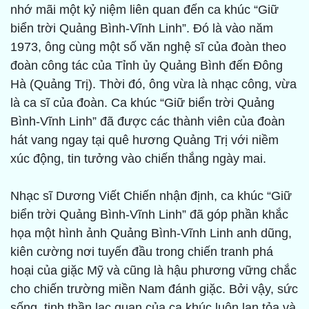
nhớ mãi một kỷ niệm liên quan đến ca khúc “Giữ
biển trời Quảng Bình-Vĩnh Linh”. Đó là vào năm
1973, ông cùng một số văn nghệ sĩ của đoàn theo
đoàn công tác của Tỉnh ủy Quảng Bình đến Đông
Hà (Quảng Trị). Thời đó, ông vừa là nhạc công, vừa
là ca sĩ của đoàn. Ca khúc “Giữ biển trời Quảng
Bình-Vĩnh Linh” đã được các thành viên của đoàn
hát vang ngay tại quê hương Quảng Trị với niềm
xúc động, tin tưởng vào chiến thắng ngày mai.
Nhạc sĩ Dương Viết Chiến nhận định, ca khúc “Giữ
biển trời Quảng Bình-Vĩnh Linh” đã góp phần khắc
họa một hình ảnh Quảng Bình-Vĩnh Linh anh dũng,
kiên cường nơi tuyến đầu trong chiến tranh phá
hoại của giặc Mỹ và cũng là hậu phương vững chắc
cho chiến trường miền Nam đánh giặc. Bởi vậy, sức
sống, tinh thần lạc quan của ca khúc luôn lan tỏa và