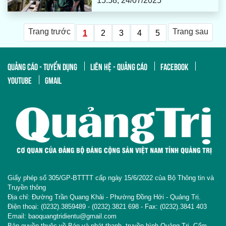
15:58, 24/07/2025
Trang trước
Trang sau
1
2
3
4
5
QUẢNG CÁO - TUYỂN DỤNG
LIÊN HỆ - QUẢNG CÁO
FACEBOOK
YOUTUBE
GMAIL
Giấy phép số 305/GP-BTTTT cấp ngày 15/6/2022 của Bộ Thông tin và
Truyền thông
Địa chỉ: Đường Trần Quang Khải - Phường Đồng Hới - Quảng Trị.
Điện thoại: (0232).3859489 - (0232).3821 698 - Fax: (0232).3841 403
Email: baoquangtridientu@gmail.com
Bản quyền thuộc về Báo và phát thanh, truyền hình Quảng Trị. Cấm