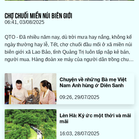
CHỢ CHUỐI MIỀN NÚI BIÊN GIỚI
06:41, 03/08/2025
QTO - Đã nhiều năm nay, dù trời mưa hay nắng, không kể
ngày thường hay lễ, Tết, chợ chuối đầu mối ở xã miền núi
biên giới xã Lao Bảo, tỉnh Quảng Trị luôn tấp nập kẻ bán,
người mua. Hàng đoàn xe máy của người dân trồng chuối
khắp các bản làng thuộc các xã: Lìa, Lao Bảo, A Dơi… nối
đuôi nhau ken kín trên các tuyến đường đưa sản phẩm
Chuyện về những Bà mẹ Việt
vào khu vực chợ Tân Long để trao đổi, mua bán với
Nam Anh hùng ở Diên Sanh
thương lái khắp nơi về đây thu gom mặt hàng này để xuất
khẩu.
09:26, 29/07/2025
Lèn Hà: Ký ức một thời và mãi
mãi
16:03, 28/07/2025