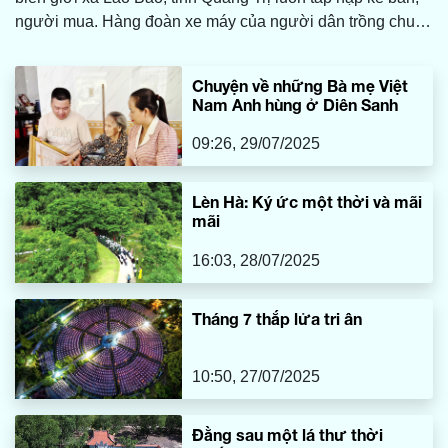
người mua. Hàng đoàn xe máy của người dân trồng chuối
khắp các bản làng thuộc các xã: Lìa, Lao Bảo, A Dơi… nối
đuôi nhau ken kín trên các tuyến đường đưa sản phẩm
Chuyện về những Bà mẹ Việt
vào khu vực chợ Tân Long để trao đổi, mua bán với
Nam Anh hùng ở Diên Sanh
thương lái khắp nơi về đây thu gom mặt hàng này để xuất
khẩu.
09:26, 29/07/2025
Lèn Hà: Ký ức một thời và mãi
mãi
16:03, 28/07/2025
Tháng 7 thắp lửa tri ân
10:50, 27/07/2025
Đằng sau một lá thư thời