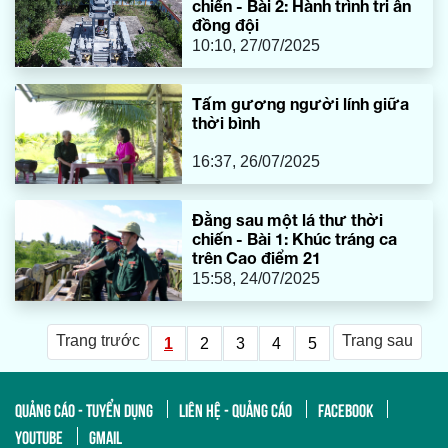
chiến - Bài 2: Hành trình tri ân
đồng đội
10:10, 27/07/2025
Tấm gương người lính giữa
thời bình
16:37, 26/07/2025
Đằng sau một lá thư thời
chiến - Bài 1: Khúc tráng ca
trên Cao điểm 21
15:58, 24/07/2025
Trang trước
Trang sau
1
2
3
4
5
QUẢNG CÁO - TUYỂN DỤNG
LIÊN HỆ - QUẢNG CÁO
FACEBOOK
YOUTUBE
GMAIL