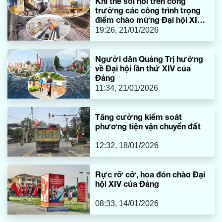
Khí thế sôi nổi trên công
trường các công trình trọng
điểm chào mừng Đại hội XIV
của Đảng
19:26, 21/01/2026
Người dân Quảng Trị hướng
về Đại hội lần thứ XIV của
Đảng
11:34, 21/01/2026
Tăng cường kiểm soát
phương tiện vận chuyển đất
12:32, 18/01/2026
Rực rỡ cờ, hoa đón chào Đại
hội XIV của Đảng
08:33, 14/01/2026