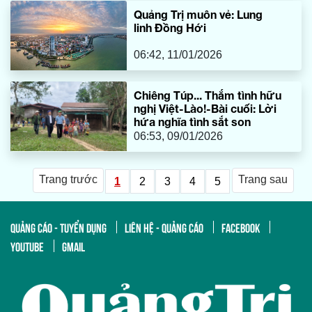
Quảng Trị muôn vẻ: Lung
linh Đồng Hới
06:42, 11/01/2026
Chiêng Túp... Thắm tình hữu
nghị Việt-Lào!-Bài cuối: Lời
hứa nghĩa tình sắt son
06:53, 09/01/2026
Trang trước
Trang sau
1
2
3
4
5
QUẢNG CÁO - TUYỂN DỤNG
LIÊN HỆ - QUẢNG CÁO
FACEBOOK
YOUTUBE
GMAIL