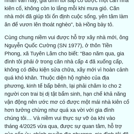
nhân văn này, gia đình tôi sắp có được một căn nhà
kiên cố, không còn lo lắng mỗi khi mưa gió. Căn
nhà mới đã giúp tôi ổn định cuộc sống, yên tâm làm
ăn để vươn lên thoát nghèo”, bà Hồng bày tỏ.
Cùng chung niềm vui được hỗ trợ xây nhà mới, ông
Nguyễn Quốc Cường (SN 1977), ở thôn Tiền
Phong, xã Tuyên Lâm cho biết: “Bao năm qua, gia
đình tôi phải ở trong căn nhà cấp 4 đã xuống cấp,
không có điều kiện sửa chữa, xây mới vì hoàn cảnh
quá khó khăn. Thuộc diện hộ nghèo của địa
phương, kinh tế bấp bênh, lại phải chăm lo cho 2
người con trai bị dị tật bẩm sinh, hạn chế khả năng
vận động nên ước mơ có được một mái nhà kiên cố
hơn tưởng chừng như quá xa vời với gia đình
chúng tôi… Và niềm vui thực sự vỡ òa khi vào
tháng 4/2025 vừa qua, được sự quan tâm, hỗ trợ