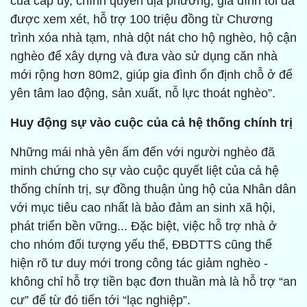
của cấp ủy, chính quyền địa phương, gia đình tôi đã
được xem xét, hỗ trợ 100 triệu đồng từ Chương
trình xóa nhà tạm, nhà dột nát cho hộ nghèo, hộ cận
nghèo để xây dựng và đưa vào sử dụng căn nhà
mới rộng hơn 80m2, giúp gia đình ổn định chỗ ở để
yên tâm lao động, sản xuất, nỗ lực thoát nghèo”.
Huy động sự vào cuộc của cả hệ thống chính trị
Những mái nhà yên ấm đến với người nghèo đã
minh chứng cho sự vào cuộc quyết liệt của cả hệ
thống chính trị, sự đồng thuận ủng hộ của Nhân dân
với mục tiêu cao nhất là bảo đảm an sinh xã hội,
phát triển bền vững... Đặc biệt, việc hỗ trợ nhà ở
cho nhóm đối tượng yếu thế, ĐBDTTS cũng thể
hiện rõ tư duy mới trong công tác giảm nghèo -
không chỉ hỗ trợ tiền bạc đơn thuần mà là hỗ trợ “an
cư” để từ đó tiến tới “lạc nghiệp”.