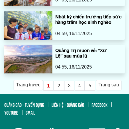
Nhật ký chiến trường tiếp sức
hàng trăm học sinh nghèo
04:59, 16/11/2025
Quảng Trị muôn vẻ: “Xứ
Lệ” sau mùa lũ
04:55, 16/11/2025
Trang trước
Trang sau
1
2
3
4
5
QUẢNG CÁO - TUYỂN DỤNG
LIÊN HỆ - QUẢNG CÁO
FACEBOOK
YOUTUBE
GMAIL