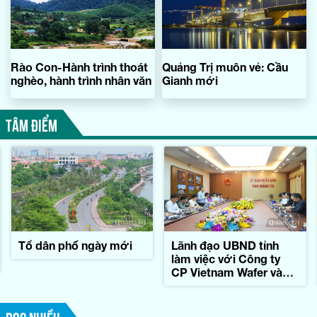
Rào Con-Hành trình thoát
Quảng Trị muôn vẻ: Cầu
nghèo, hành trình nhân văn
Gianh mới
TÂM ĐIỂM
Tổ dân phố ngày mới
Lãnh đạo UBND tỉnh
làm việc với Công ty
CP Vietnam Wafer và
Tập đoàn Konematsu
Corporation (Nhật Bản)