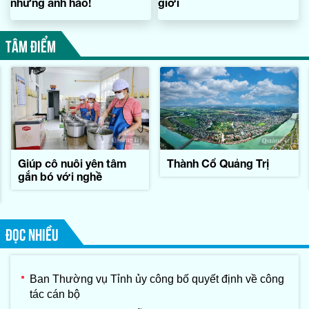
những anh hào!
giới
TÂM ĐIỂM
Giúp cô nuôi yên tâm
Thành Cổ Quảng Trị
gắn bó với nghề
ĐỌC NHIỀU
Ban Thường vụ Tỉnh ủy công bố quyết định về công
tác cán bộ