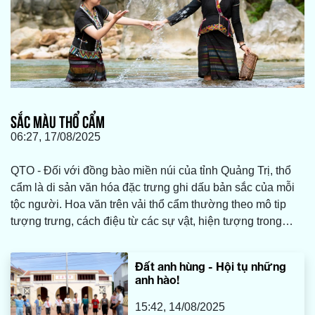
SẮC MÀU THỔ CẨM
06:27, 17/08/2025
QTO - Đối với đồng bào miền núi của tỉnh Quảng Trị, thổ
cẩm là di sản văn hóa đặc trưng ghi dấu bản sắc của mỗi
tộc người. Hoa văn trên vải thổ cẩm thường theo mô tip
tượng trưng, cách điệu từ các sự vật, hiện tượng trong
thiên nhiên và đời sống sinh hoạt thường ngày như: Bông
hoa, chiếc lá, mặt trời và những loài vật…
Đất anh hùng - Hội tụ những
anh hào!
15:42, 14/08/2025