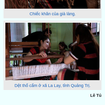
Chiếc khăn của già làng.
Dệt thổ cẩm ở xã La Lay, tỉnh Quảng Trị.
Lê Tú