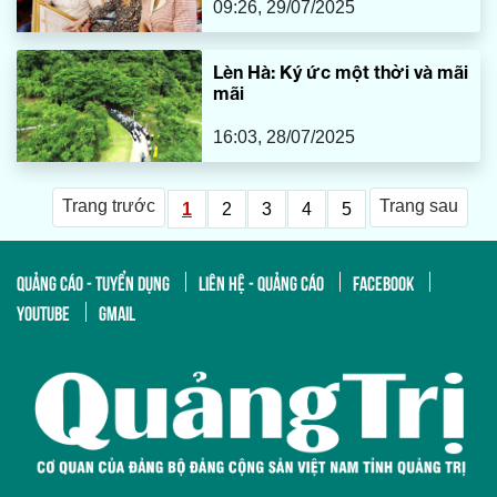
09:26, 29/07/2025
Lèn Hà: Ký ức một thời và mãi
mãi
16:03, 28/07/2025
Trang trước
Trang sau
1
2
3
4
5
QUẢNG CÁO - TUYỂN DỤNG
LIÊN HỆ - QUẢNG CÁO
FACEBOOK
YOUTUBE
GMAIL