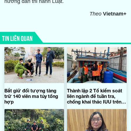
hướng dẫn thi hành Luật.
Theo
Vietnam+
TIN LIÊN QUAN
Bắt giữ đối tượng tàng
Thành lập 2 Tổ kiểm soát
trữ 140 viên ma túy tổng
liên ngành để tuần tra,
hợp
chống khai thác IUU trên
các vùng biển của tỉnh