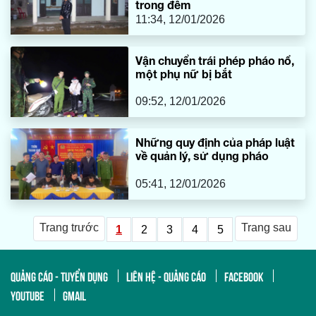
trong đêm
11:34, 12/01/2026
Vận chuyển trái phép pháo nổ,
một phụ nữ bị bắt
09:52, 12/01/2026
Những quy định của pháp luật
về quản lý, sử dụng pháo
05:41, 12/01/2026
Trang trước
Trang sau
1
2
3
4
5
QUẢNG CÁO - TUYỂN DỤNG
LIÊN HỆ - QUẢNG CÁO
FACEBOOK
YOUTUBE
GMAIL