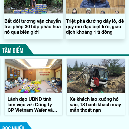
Bắt đối tượng vận chuyển
Triệt phá đường dây lô, đề
trái phép 30 hộp pháo hoa
quy mô đặc biệt lớn, giao
nổ qua biên giới
dịch khoảng 1 tỉ đồng
TÂM ĐIỂM
Lãnh đạo UBND tỉnh
Xe khách lao xuống hố
làm việc với Công ty
sâu, 18 hành khách may
CP Vietnam Wafer và
mắn thoát nạn
Tập đoàn Konematsu
Corporation (Nhật Bản)
ĐỌC NHIỀU