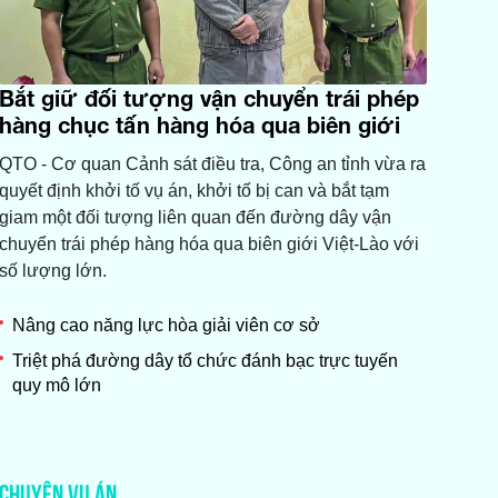
Bắt giữ đối tượng vận chuyển trái phép
hàng chục tấn hàng hóa qua biên giới
QTO - ​Cơ quan Cảnh sát điều tra, Công an tỉnh vừa ra
quyết định khởi tố vụ án, khởi tố bị can và bắt tạm
giam một đối tượng liên quan đến đường dây vận
chuyển trái phép hàng hóa qua biên giới Việt-Lào với
số lượng lớn.
Nâng cao năng lực hòa giải viên cơ sở
Triệt phá đường dây tổ chức đánh bạc trực tuyến
quy mô lớn
CHUYỆN VỤ ÁN