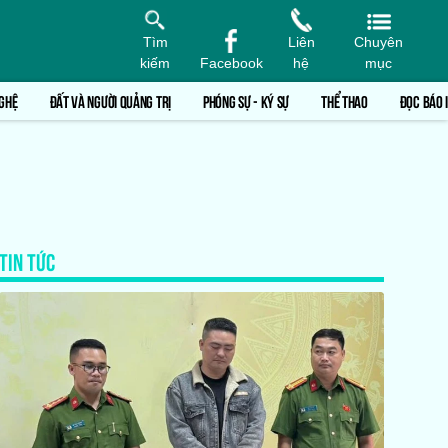
Tìm
Liên
Chuyên
kiếm
Facebook
hệ
mục
GHỆ
ĐẤT VÀ NGƯỜI QUẢNG TRỊ
PHÓNG SỰ - KÝ SỰ
THỂ THAO
ĐỌC BÁO 
TIN TỨC