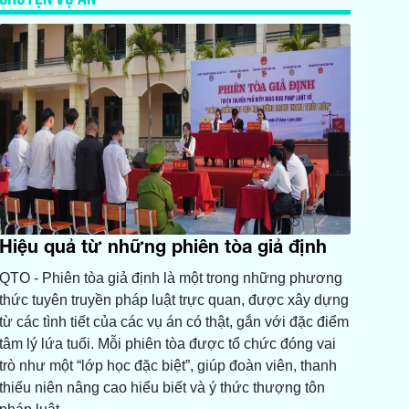
Hiệu quả từ những phiên tòa giả định
QTO - Phiên tòa giả định là một trong những phương
thức tuyên truyền pháp luật trực quan, được xây dựng
từ các tình tiết của các vụ án có thật, gắn với đặc điểm
tâm lý lứa tuổi. Mỗi phiên tòa được tổ chức đóng vai
trò như một “lớp học đặc biệt”, giúp đoàn viên, thanh
thiếu niên nâng cao hiểu biết và ý thức thượng tôn