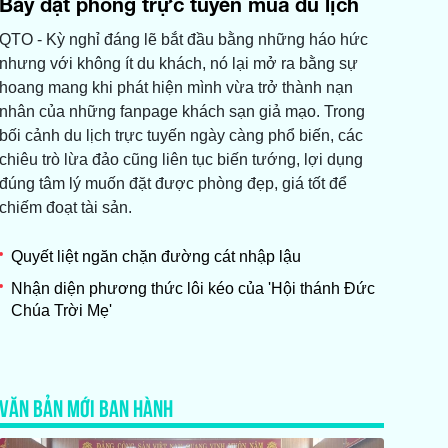
Bẫy đặt phòng trực tuyến mùa du lịch
QTO - Kỳ nghỉ đáng lẽ bắt đầu bằng những háo hức
nhưng với không ít du khách, nó lại mở ra bằng sự
hoang mang khi phát hiện mình vừa trở thành nạn
nhân của những fanpage khách sạn giả mạo. Trong
bối cảnh du lịch trực tuyến ngày càng phổ biến, các
chiêu trò lừa đảo cũng liên tục biến tướng, lợi dụng
đúng tâm lý muốn đặt được phòng đẹp, giá tốt để
chiếm đoạt tài sản.
Quyết liệt ngăn chặn đường cát nhập lậu
Nhận diện phương thức lôi kéo của 'Hội thánh Đức
Chúa Trời Mẹ'
VĂN BẢN MỚI BAN HÀNH