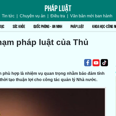
Pháp luật
Tin tức
|
Chuyện vụ án
|
Điều tra
|
Văn bản mới ban hành
DỤC
SỨC KHỎE
QUỐC PHÒNG - AN NINH
PHÁP LUẬT
KHOA HỌC-CÔNG N
hạm pháp luật của Thủ
n phù hợp là nhiệm vụ quan trọng nhằm bảo đảm tính
hời tạo thuận lợi cho công tác quản lý Nhà nước.