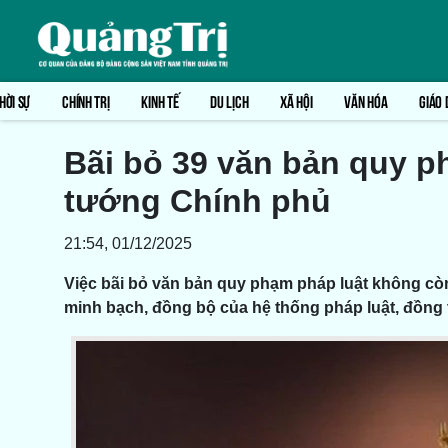
HỜI SỰ
CHÍNH TRỊ
KINH TẾ
DU LỊCH
XÃ HỘI
VĂN HÓA
GIÁO 
Bãi bỏ 39 văn bản quy p
tướng Chính phủ
21:54, 01/12/2025
Việc bãi bỏ văn bản quy phạm pháp luật không cò
minh bạch, đồng bộ của hệ thống pháp luật, đồng t