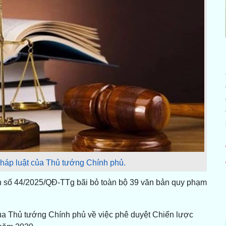
háp luật của Thủ tướng Chính phủ.
h số 44/2025/QĐ-TTg bãi bỏ toàn bộ 39 văn bản quy phạm
ủa Thủ tướng Chính phủ về việc phê duyệt Chiến lược