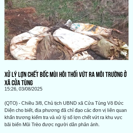
XỬ LÝ LỢN CHẾT BỐC MÙI HÔI THỐI VỨT RA MÔI TRƯỜNG Ở
XÃ CỬA TÙNG
15:26, 03/08/2025
(QTO) - Chiều 3/8, Chủ tịch UBND xã Cửa Tùng Võ Đức
Diện cho biết, địa phương đã chỉ đạo các đơn vị liên quan
khẩn trương kiểm tra và xử lý số lợn chết vứt ra khu vực
bãi biển Mũi Trèo được người dân phản ánh.