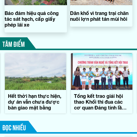
Bảo đảm hiệu quả công
Dân khổ vì trang trại chăn
tác sát hạch, cấp giấy
nuôi lợn phát tán mùi hôi
phép lái xe
TÂM ĐIỂM
Hết thời hạn thực hiện,
Tổng kết trao giải hội
dự án vẫn chưa được
thao Khối thi đua các
bàn giao mặt bằng
cơ quan Đảng tỉnh lần
thứ II-năm 2026
ĐỌC NHIỀU