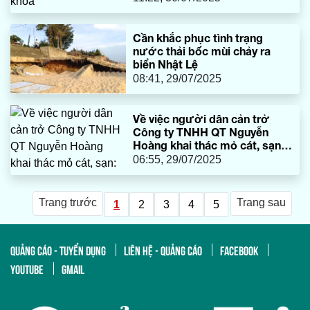
Cần khắc phục tình trạng
nước thải bốc mùi chảy ra
biển Nhật Lệ
08:41, 29/07/2025
Về việc người dân cản trở
Công ty TNHH QT Nguyễn
Hoàng khai thác mỏ cát, sạn:
Cần đối thoại để tháo gỡ
06:55, 29/07/2025
vướng mắc
Trang trước
Trang sau
1
2
3
4
5
QUẢNG CÁO - TUYỂN DỤNG
LIÊN HỆ - QUẢNG CÁO
FACEBOOK
YOUTUBE
GMAIL