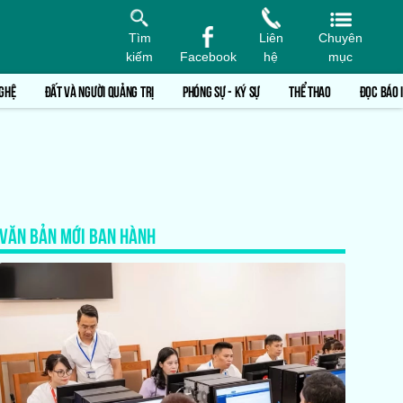
Tìm
Liên
Chuyên
kiếm
Facebook
hệ
mục
GHỆ
ĐẤT VÀ NGƯỜI QUẢNG TRỊ
PHÓNG SỰ - KÝ SỰ
THỂ THAO
ĐỌC BÁO 
VĂN BẢN MỚI BAN HÀNH