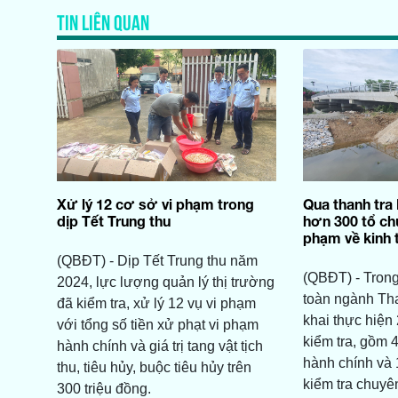
TIN LIÊN QUAN
Xử lý 12 cơ sở vi phạm trong
Qua thanh tra 
dịp Tết Trung thu
hơn 300 tổ ch
phạm về kinh 
(QBĐT) - Dịp Tết Trung thu năm
(QBĐT) - Trong
2024, lực lượng quản lý thị trường
toàn ngành Than
đã kiểm tra, xử lý 12 vụ vi phạm
khai thực hiện 
với tổng số tiền xử phạt vi phạm
kiểm tra, gồm 4
hành chính và giá trị tang vật tịch
hành chính và 
thu, tiêu hủy, buộc tiêu hủy trên
kiểm tra chuyê
300 triệu đồng.