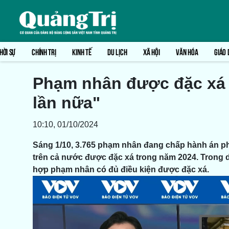
HỜI SỰ
CHÍNH TRỊ
KINH TẾ
DU LỊCH
XÃ HỘI
VĂN HÓA
GIÁO 
Phạm nhân được đặc xá 2
lần nữa"
10:10, 01/10/2024
Sáng 1/10, 3.765 phạm nhân đang chấp hành án ph
trên cả nước được đặc xá trong năm 2024. Trong dị
hợp phạm nhân có đủ điều kiện được đặc xá.