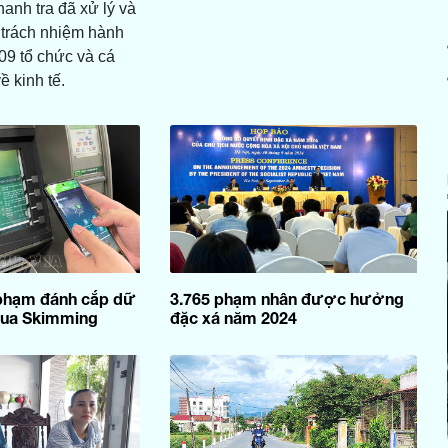
hanh tra đã xử lý và
ý trách nhiệm hành
309 tổ chức và cá
ề kinh tế.
 phạm đánh cắp dữ
3.765 phạm nhân được hưởng
qua Skimming
đặc xá năm 2024