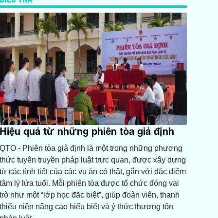
Hiệu quả từ những phiên tòa giả định
QTO - Phiên tòa giả định là một trong những phương
thức tuyên truyền pháp luật trực quan, được xây dựng
từ các tình tiết của các vụ án có thật, gắn với đặc điểm
tâm lý lứa tuổi. Mỗi phiên tòa được tổ chức đóng vai
trò như một “lớp học đặc biệt”, giúp đoàn viên, thanh
thiếu niên nâng cao hiểu biết và ý thức thượng tôn