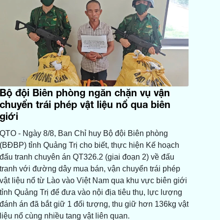
Bộ đội Biên phòng ngăn chặn vụ vận
chuyển trái phép vật liệu nổ qua biên
giới
QTO - Ngày 8/8, Ban Chỉ huy Bộ đội Biên phòng
(BĐBP) tỉnh Quảng Trị cho biết, thực hiện Kế hoạch
đấu tranh chuyên án QT326.2 (giai đoạn 2) về đấu
tranh với đường dây mua bán, vận chuyển trái phép
vật liệu nổ từ Lào vào Việt Nam qua khu vực biên giới
tỉnh Quảng Trị để đưa vào nội địa tiêu thụ, lực lượng
đánh án đã bắt giữ 1 đối tượng, thu giữ hơn 136kg vật
liệu nổ cùng nhiều tang vật liên quan.