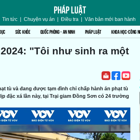
Pháp luật
Tin tức
|
Chuyện vụ án
|
Điều tra
|
Văn bản mới ban hành
DỤC
SỨC KHỎE
QUỐC PHÒNG - AN NINH
PHÁP LUẬT
KHOA HỌC-CÔNG N
024: "Tôi như sinh ra một
ạt tù và đang được tạm đình chỉ chấp hành án phạt tù
p đặc xá lần này, tại Trại giam Đồng Sơn có 24 trường