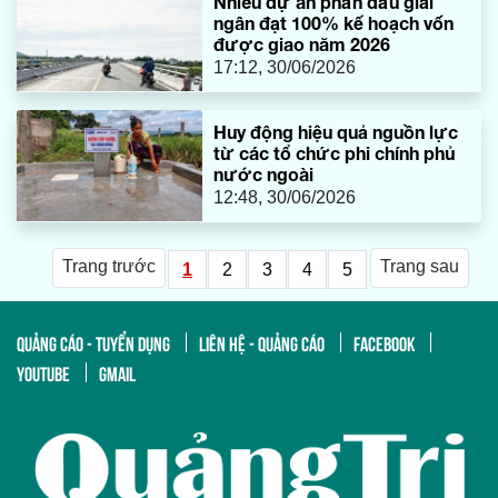
Nhiều dự án phấn đấu giải
ngân đạt 100% kế hoạch vốn
được giao năm 2026
17:12, 30/06/2026
Huy động hiệu quả nguồn lực
từ các tổ chức phi chính phủ
nước ngoài
12:48, 30/06/2026
Trang trước
Trang sau
1
2
3
4
5
QUẢNG CÁO - TUYỂN DỤNG
LIÊN HỆ - QUẢNG CÁO
FACEBOOK
YOUTUBE
GMAIL