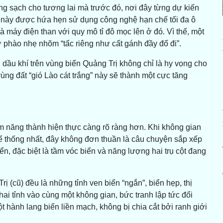
g sạch cho tương lai mà trước đó, nơi đây từng dự kiến
n này được hứa hẹn sử dụng công nghệ hạn chế tối đa ô
máy điện than với quy mô tỉ đô mọc lên ở đó. Vì thế, một
hở phào nhẹ nhõm “tấc riêng như cất gánh đầy đổ đi”.
n dầu khí trên vùng biển Quảng Trị không chỉ là hy vọng cho
ùng đất “gió Lào cát trắng” này sẽ thành một cực tăng
ềm năng thành hiện thực càng rõ ràng hơn. Khi không gian
ể thống nhất, đây không đơn thuần là câu chuyện sắp xếp
n, đặc biệt là tầm vóc biển và năng lượng hai trụ cột đang
ị (cũ) đều là những tỉnh ven biển “ngắn”, biển hẹp, thị
ai tỉnh vào cùng một không gian, bức tranh lập tức đổi
t hành lang biển liền mạch, không bị chia cắt bởi ranh giới