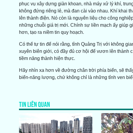
phục vụ xây dựng giàn khoan, nhà máy xử lý khí, trun
không đứng riêng lẻ, mà đan cài vào nhau. Khí khai th
lên thành điện. Nó còn là nguyên liệu cho công nghiệp 
những chuỗi giá trị mới. Chính sự liền mạch ấy giúp gi
hơn, tạo ra niềm tin quy hoạch.
Có thể tự tin để nói rằng, tỉnh Quảng Trị với không g
xuyên biên giới, có đầy đủ cơ hội để vươn lên thành
tiềm năng thành hiện thực.
Hãy nhìn xa hơn về đường chân trời phía biển, sẽ thấy
biển-năng lượng, chứ không chỉ là những tỉnh ven b
TIN LIÊN QUAN