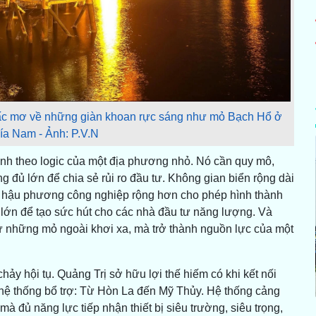
iấc mơ về những giàn khoan rực sáng như mỏ Bạch Hổ ở
hía Nam - Ảnh: P.V.N
nh theo logic của một địa phương nhỏ. Nó cần quy mô,
 đủ lớn để chia sẻ rủi ro đầu tư. Không gian biển rộng dài
bờ, hậu phương công nghiệp rộng hơn cho phép hình thành
ủ lớn để tạo sức hút cho các nhà đầu tư năng lượng. Và
 những mỏ ngoài khơi xa, mà trở thành nguồn lực của một
chảy hội tụ. Quảng Trị sở hữu lợi thế hiếm có khi kết nối
hệ thống bổ trợ: Từ Hòn La đến Mỹ Thủy. Hệ thống cảng
 đủ năng lực tiếp nhận thiết bị siêu trường, siêu trọng,