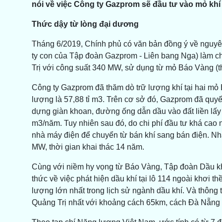
nói về việc Công ty Gazprom sẽ đầu tư vào mỏ khí
Thức dậy từ lòng đại dương
Tháng 6/2019, Chính phủ có văn bản đồng ý về nguyên
ty con của Tập đoàn Gazprom - Liên bang Nga) làm c
Trị với công suất 340 MW, sử dụng từ mỏ Báo Vàng (t
Công ty Gazprom đã thăm dò trữ lượng khí tại hai mỏ 
lượng là 57,88 tỉ m3. Trên cơ sở đó, Gazprom đã quyết
dựng giàn khoan, đường ống dẫn dầu vào đất liền lấy t
m3/năm. Tuy nhiên sau đó, do chi phí đầu tư khá ca
nhà máy điện để chuyển từ bán khí sang bán điện. Nh
MW, thời gian khai thác 14 năm.
Cùng với niềm hy vọng từ Báo Vàng, Tập đoàn Dầu khí
thức về việc phát hiện dầu khí tại lô 114 ngoài khơi 
lượng lớn nhất trong lịch sử ngành dầu khí. Và thông 
Quảng Trị nhất với khoảng cách 65km, cách Đà Nẵng