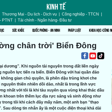
Kinh tế
Thương Mại - Du lịch - Dịch vụ
|
Công nghiệp - TTCN
|
 - PTNT
|
Tài chính - Ngân hàng- Đầu tư
DỤC
SỨC KHỎE
QUỐC PHÒNG - AN NINH
PHÁP LUẬT
KHOA HỌC-CÔNG N
ường chân trời' Biển Đông
đại dương”. Khi nguồn tài nguyên trong đất liền ngày
ng nguồn lực tiến ra biển. Biển Đông với hai quần đảo
 không gian chủ quyền, là phên dậu trùng khơi che
nguyên thiên nhiên dồi dào, nhất là trong lĩnh vực
ng nhất với tôi là khi tàu xuyên qua vùng khai thác dầu
iàn khoan trên thềm lục địa rực sáng và sinh động như
ậy trong tôi khi cách đây mấy năm, một anh bạn “thạo
. Sau dòng tin nhắn ấy là một cuộc điện thoại khá dài