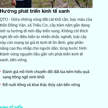
Hướng phát triển kinh tế xanh
QTO - Giữa những vùng đất cát khô cằn, bạc màu của
thôn Đồng Văn, xã Triệu Cơ, cây tràm năm gân đang
mở ra hướng đi mới đầy triển vọng. Không chỉ thích
nghi tốt với điều kiện tự nhiên khắc nghiệt, loài cây
này còn mang lại giá trị kinh tế ổn định, góp phần
nâng cao thu nhập cho người dân, từng bước hình
thành vùng nguyên liệu gắn với phát triển kinh tế
xanh, bền vững.
Đánh giá mô hình chuyển đổi đất lúa kém hiệu quả
sang trồng ngô sinh khối
Để nuôi trồng và khai thác thủy sản bền vững
KINH TẾ BIỂN