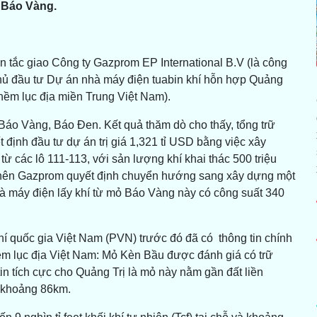
 Báo Vàng.
 tắc giao Công ty Gazprom EP International B.V (là công
hủ đầu tư Dự án nhà máy điện tuabin khí hỗn hợp Quảng
hềm lục địa miền Trung Việt Nam).
Báo Vàng, Báo Đen. Kết quả thăm dò cho thấy, tổng trữ
 định đầu tư dự án trị giá 1,321 tỉ USD bằng việc xây
ừ các lô 111-113, với sản lượng khí khai thác 500 triệu
o nên Gazprom quyết định chuyển hướng sang xây dựng một
à máy điện lấy khí từ mỏ Báo Vàng này có công suất 340
 quốc gia Việt Nam (PVN) trước đó đã có thông tin chính
thềm lục địa Việt Nam: Mỏ Kèn Bầu được đánh giá có trữ
tin tích cực cho Quảng Trị là mỏ này nằm gần đất liền
 khoảng 86km.