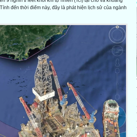
 9 nghìn tỉ feet khối khí tự nhiên (Tcf) tại chỗ và khoảng
 Tính đến thời điểm này, đây là phát hiện lịch sử của ngành