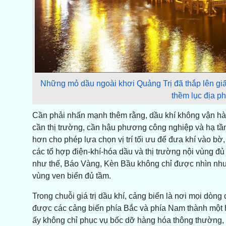
Những mỏ dầu ngoài khơi Quảng Trị đã thắp lên g
thềm lục địa p
Cần phải nhấn mạnh thêm rằng, dầu khí không vận hà
cần thị trường, cần hậu phương công nghiệp và hạ tầng
hơn cho phép lựa chọn vị trí tối ưu để đưa khí vào 
các tổ hợp điện-khí-hóa dầu và thị trường nội vùng đ
như thế, Báo Vàng, Kèn Bầu không chỉ được nhìn như
vùng ven biển đủ tầm.
Trong chuỗi giá trị dầu khí, cảng biển là nơi mọi dòng 
được các cảng biển phía Bắc và phía Nam thành một 
ấy không chỉ phục vụ bốc dỡ hàng hóa thông thường, mà