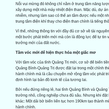
Nỗi vui mừng đó không chỉ nằm ở trung tâm năng lượn
xây dựng một nhà máy nhiệt điện than. Mặc dù, dự á
nhiễm, nhưng làm sao có thể an tâm được nếu một nhà 
trung tâm điện khí thay cho điện than chính là tiếng t
Vì thế, những thông tin với đầy đủ cơ sở về tài nguyê
một bước phát triển mới mà còn là động lực để tự tin v
trưởng mới của đất nước.
Tầm vóc mới để hiện thực hóa một giấc mơ
Với tầm vóc của tỉnh Quảng Trị mới, cơ sở để biến ti
Quảng Bình-Quảng Trị được đặt lại trong một chỉnh th
hành chính mà là câu chuyện mở rộng tầm vóc phát triể
định hình lại bản đồ kinh tế của tương lai.
Bởi nếu đứng riêng lẻ, hai tỉnh Quảng Bình và Quảng Tr
trường nhỏ, công nghiệp chưa đủ sâu. Nhưng khi đặt h
khác: Một dải bờ biển liên tục hơn 190km tạo thành mộ
hành chính.