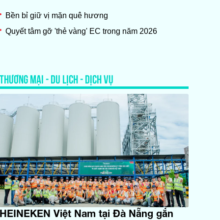
Bền bỉ giữ vị mặn quê hương
Quyết tâm gỡ 'thẻ vàng' EC trong năm 2026
THƯƠNG MẠI - DU LỊCH - DỊCH VỤ
HEINEKEN Việt Nam tại Đà Nẵng gắn