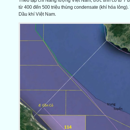
Theo tạp chí Năng lượng Việt Nam, ước tính có từ 7 đến
từ 400 đến 500 triệu thùng condensate (khí hóa lỏng).
Dầu khí Việt Nam.