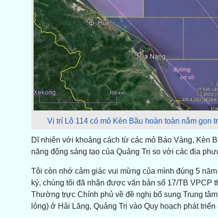
Vị trí Lô 114 có mỏ Kèn Bầu hoàn toàn nằm gọn t
Dĩ nhiên với khoảng cách từ các mỏ Báo Vàng, Kèn B
năng động sáng tạo của Quảng Trị so với các địa ph
Tôi còn nhớ cảm giác vui mừng của mình đúng 5 năm tr
ký, chúng tôi đã nhận được văn bản số 17/TB VPCP t
Thường trực Chính phủ về đề nghị bổ sung Trung tâm đ
lỏng) ở Hải Lăng, Quảng Trị vào Quy hoạch phát triển 