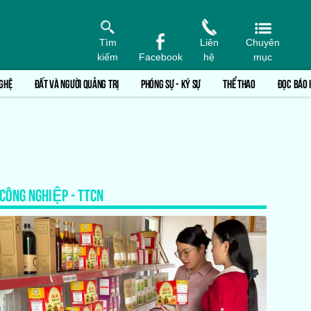
Tìm
Liên
Chuyên
kiếm
Facebook
hệ
mục
GHỆ
ĐẤT VÀ NGƯỜI QUẢNG TRỊ
PHÓNG SỰ - KÝ SỰ
THỂ THAO
ĐỌC BÁO 
CÔNG NGHIỆP - TTCN