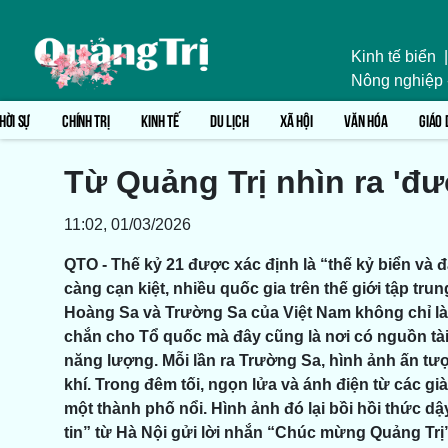
Kinh tế biển
|
Nông nghiệp
HỜI SỰ
CHÍNH TRỊ
KINH TẾ
DU LỊCH
XÃ HỘI
VĂN HÓA
GIÁO 
Từ Quảng Trị nhìn ra 'đ
11:02, 01/03/2026
QTO - Thế kỷ 21 được xác định là “thế kỷ biển và 
càng cạn kiệt, nhiều quốc gia trên thế giới tập tru
Hoàng Sa và Trường Sa của Việt Nam không chỉ là
chắn cho Tổ quốc mà đây cũng là nơi có nguồn tài 
năng lượng. Mỗi lần ra Trường Sa, hình ảnh ấn tượ
khí. Trong đêm tối, ngọn lửa và ánh điện từ các g
một thành phố nổi. Hình ảnh đó lại bồi hồi thức d
tin” từ Hà Nội gửi lời nhắn “Chúc mừng Quảng Trị”