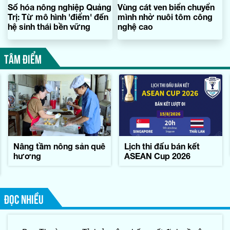
Số hóa nông nghiệp Quảng
Vùng cát ven biển chuyển
Trị: Từ mô hình 'điểm' đến
mình nhờ nuôi tôm công
hệ sinh thái bền vững
nghệ cao
TÂM ĐIỂM
Nâng tầm nông sản quê
Lịch thi đấu bán kết
hương
ASEAN Cup 2026
ĐỌC NHIỀU