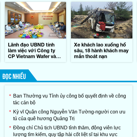
Lãnh đạo UBND tỉnh
Xe khách lao xuống hố
làm việc với Công ty
sâu, 18 hành khách may
CP Vietnam Wafer và
mắn thoát nạn
Tập đoàn Konematsu
Corporation (Nhật Bản)
ĐỌC NHIỀU
Ban Thường vụ Tỉnh ủy công bố quyết định về công
tác cán bộ
Kỳ vĩ Quận công Nguyễn Văn Tường-người con ưu
tú của quê hương Quảng Trị
Đồng chí Chủ tịch UBND tỉnh thăm, động viên lực
lượng tìm kiếm, quy tập hài cốt liệt sĩ tại khu vực