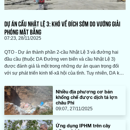
DỰ ÁN CẦU NHẬT LỆ 3: KHÓ VỀ ĐÍCH SỚM DO VƯỚNG GIẢI
PHÓNG MẶT BẰNG
07:23, 28/11/2025
QTO - Dự án thành phần 2-cầu Nhật Lệ 3 và đường hai
đầu cầu (thuộc DA Đường ven biển và cầu Nhật Lệ 3)
được đánh giá là một trong những dự án quan trọng đối
với sự phát triển kinh tế-xã hội của tỉnh. Tuy nhiên, DA khó
về đích trước 10 tháng theo kế hoạch, do đang gặp nhiều
vướng mắc trong công tác giải phóng mặt bằng.
Nhiều địa phương cơ bản
khống chế được dịch tả lợn
châu Phi
09:07, 27/11/2025
Ứng dụng IPHM trên cây