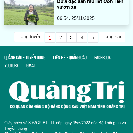
Đưa đặc sản rau liệt Cồn Tiên
vươn xa
06:54, 25/11/2025
Trang trước
Trang sau
1
2
3
4
5
QUẢNG CÁO - TUYỂN DỤNG
LIÊN HỆ - QUẢNG CÁO
FACEBOOK
YOUTUBE
GMAIL
Giấy phép số 305/GP-BTTTT cấp ngày 15/6/2022 của Bộ Thông tin và
Truyền thông