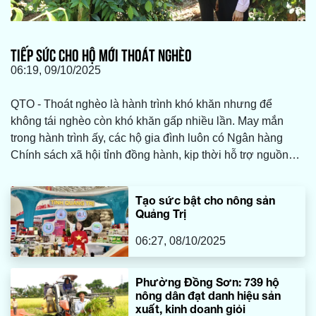
TIẾP SỨC CHO HỘ MỚI THOÁT NGHÈO
06:19, 09/10/2025
QTO - Thoát nghèo là hành trình khó khăn nhưng để
không tái nghèo còn khó khăn gấp nhiều lần. May mắn
trong hành trình ấy, các hộ gia đình luôn có Ngân hàng
Chính sách xã hội tỉnh đồng hành, kịp thời hỗ trợ nguồn
vốn vay ưu đãi để họ đầu tư sản xuất, kinh doanh, vươn
lên làm giàu bền vững.
Tạo sức bật cho nông sản
Quảng Trị
06:27, 08/10/2025
Phường Đồng Sơn: 739 hộ
nông dân đạt danh hiệu sản
xuất, kinh doanh giỏi