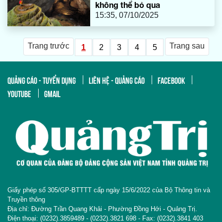
không thể bỏ qua
15:35, 07/10/2025
Trang trước
Trang sau
1
2
3
4
5
QUẢNG CÁO - TUYỂN DỤNG
LIÊN HỆ - QUẢNG CÁO
FACEBOOK
YOUTUBE
GMAIL
Giấy phép số 305/GP-BTTTT cấp ngày 15/6/2022 của Bộ Thông tin và
Truyền thông
Địa chỉ: Đường Trần Quang Khải - Phường Đồng Hới - Quảng Trị.
Điện thoại: (0232).3859489 - (0232).3821 698 - Fax: (0232).3841 403