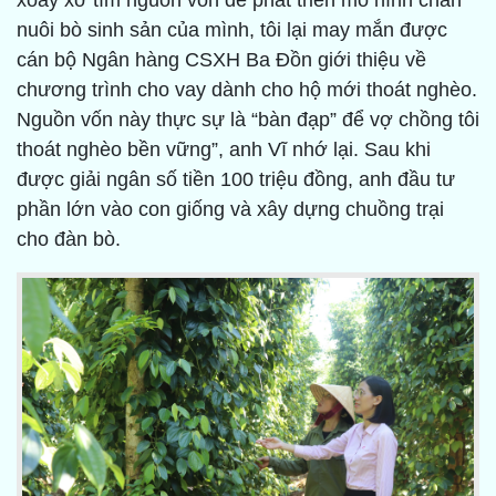
xoay xở tìm nguồn vốn để phát triển mô hình chăn
nuôi bò sinh sản của mình, tôi lại may mắn được
cán bộ Ngân hàng CSXH Ba Đồn giới thiệu về
chương trình cho vay dành cho hộ mới thoát nghèo.
Nguồn vốn này thực sự là “bàn đạp” để vợ chồng tôi
thoát nghèo bền vững”, anh Vĩ nhớ lại. Sau khi
được giải ngân số tiền 100 triệu đồng, anh đầu tư
phần lớn vào con giống và xây dựng chuồng trại
cho đàn bò.