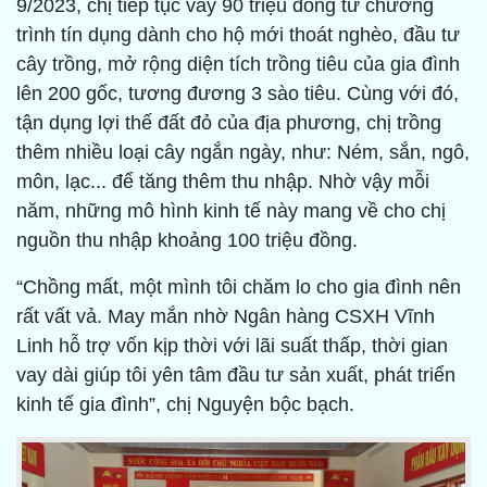
9/2023, chị tiếp tục vay 90 triệu đồng từ chương
trình tín dụng dành cho hộ mới thoát nghèo, đầu tư
cây trồng, mở rộng diện tích trồng tiêu của gia đình
lên 200 gốc, tương đương 3 sào tiêu. Cùng với đó,
tận dụng lợi thế đất đỏ của địa phương, chị trồng
thêm nhiều loại cây ngắn ngày, như: Ném, sắn, ngô,
môn, lạc... để tăng thêm thu nhập. Nhờ vậy mỗi
năm, những mô hình kinh tế này mang về cho chị
nguồn thu nhập khoảng 100 triệu đồng.
“Chồng mất, một mình tôi chăm lo cho gia đình nên
rất vất vả. May mắn nhờ Ngân hàng CSXH Vĩnh
Linh hỗ trợ vốn kịp thời với lãi suất thấp, thời gian
vay dài giúp tôi yên tâm đầu tư sản xuất, phát triển
kinh tế gia đình”, chị Nguyện bộc bạch.