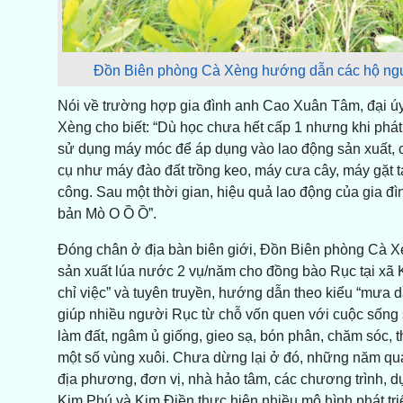
Đồn Biên phòng Cà Xèng hướng dẫn các hộ ngườ
Nói về trường hợp gia đình anh Cao Xuân Tâm, đại ú
Xèng cho biết: “Dù học chưa hết cấp 1 nhưng khi phát
sử dụng máy móc để áp dụng vào lao động sản xuất, 
cụ như máy đào đất trồng keo, máy cưa cây, máy gặt t
công. Sau một thời gian, hiệu quả lao động của gia đì
bản Mò O Ồ Ồ”.
Đóng chân ở địa bàn biên giới, Đồn Biên phòng Cà Xè
sản xuất lúa nước 2 vụ/năm cho đồng bào Rục tại xã K
chỉ việc” và tuyên truyền, hướng dẫn theo kiểu “mưa d
giúp nhiều người Rục từ chỗ vốn quen với cuộc sống 
làm đất, ngâm ủ giống, gieo sạ, bón phân, chăm sóc, t
một số vùng xuôi. Chưa dừng lại ở đó, những năm qu
địa phương, đơn vị, nhà hảo tâm, các chương trình, d
Kim Phú và Kim Điền thực hiện nhiều mô hình phát tri