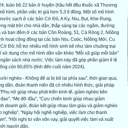
024, toàn bộ 22 bản ở huyện (hầu hết đều thuộc xã Thượng
 hình, phần việc trị giá hơn 5,3 tỉ đồng. Một số mô hình
 nước sạch ở các bản Cờ Đỏ, A Ky, Nịu, Bụt, Khe Rung,
g mặt trời cho nhà dân, thắp sáng tại các ngầm, đường
mưa và ban đêm ở các bản Cồn Roàng, 51, Cà Ròng 2, Nôồng
nh hoạt cộng đồng tại các bản Nịu, Coóc, Nôồng Mới, Cu
Cờ Đỏ; hỗ trợ nhiều mô hình sinh kế như làm chuồng trại
hí sử dụng cho mô hình dân vận khéo “Mỗi xã giúp mỗi bản”
ừ ngân sách nhà nước. Việc làm này đã góp phần giảm tỉ lệ
ng còn 60,65% (tính đến cuối năm 2024).
gười nghèo - Không để ai bị bỏ lại phía sau”, thời gian qua,
ng dân, đoàn thanh niên đã có nhiều hình thức, giải pháp
“Phụ nữ giúp nhau phát triển kinh tế, giảm nghèo bền
n đạo”, “Mẹ đỡ đầu”, “Cựu chiến binh giúp nhau giảm
kinh doanh giỏi, đoàn kết giúp nhau làm giàu và giảm nghèo
p nghiệp”, “Ngày hội nghề nghiệp, việc làm cho thanh
m”, “Hội nghị tư vấn vốn vay, giải quyết việc làm và xuất
 với người dân.