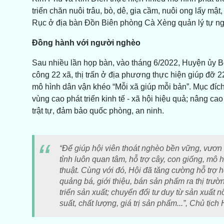
triển chăn nuôi trâu, bò, dê, gia cầm, nuôi ong lấy mậ
Rục ở địa bàn Đồn Biên phòng Cà Xèng quản lý tự ngu
Đồng hành với người nghèo
Sau nhiều lần họp bàn, vào tháng 6/2022, Huyện ủy Bố
công 22 xã, thị trấn ở địa phương thực hiện giúp đỡ 
mô hình dân vận khéo “Mỗi xã giúp mỗi bản”. Mục đí
vùng cao phát triển kinh tế - xã hội hiệu quả; nâng ca
trật tự, đảm bảo quốc phòng, an ninh.
“Để giúp hội viên thoát nghèo bền vững, vươn 
tỉnh luôn quan tâm, hỗ trợ cây, con giống, mô 
thuật. Cùng với đó, Hội đã tăng cường hỗ trợ 
quảng bá, giới thiệu, bán sản phẩm ra thị trườn
triển sản xuất; chuyển đổi tư duy từ sản xuất
suất, chất lượng, giá trị sản phẩm...”, Chủ tịc