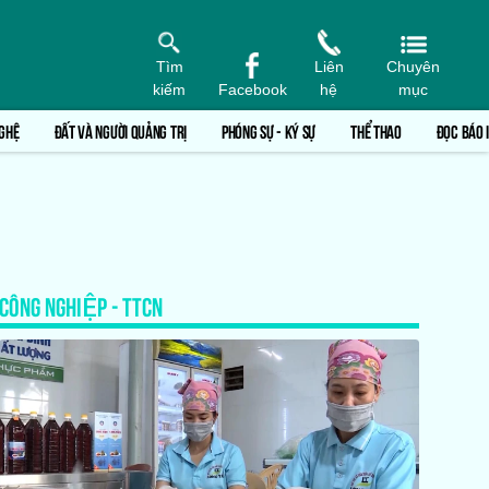
Tìm
Liên
Chuyên
kiếm
Facebook
hệ
mục
GHỆ
ĐẤT VÀ NGƯỜI QUẢNG TRỊ
PHÓNG SỰ - KÝ SỰ
THỂ THAO
ĐỌC BÁO 
CÔNG NGHIỆP - TTCN