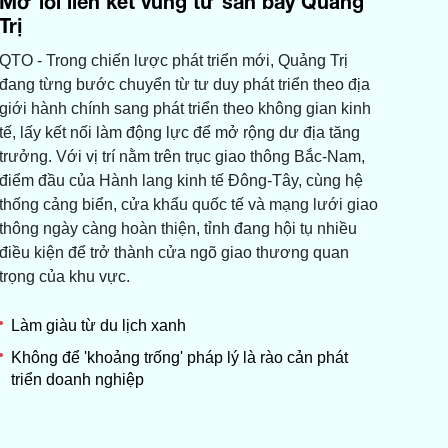
Mở lối liên kết vùng từ sân bay Quảng
Trị
QTO - Trong chiến lược phát triển mới, Quảng Trị
đang từng bước chuyển từ tư duy phát triển theo địa
giới hành chính sang phát triển theo không gian kinh
tế, lấy kết nối làm động lực để mở rộng dư địa tăng
trưởng. Với vị trí nằm trên trục giao thông Bắc-Nam,
điểm đầu của Hành lang kinh tế Đông-Tây, cùng hệ
thống cảng biển, cửa khẩu quốc tế và mạng lưới giao
thông ngày càng hoàn thiện, tỉnh đang hội tụ nhiều
điều kiện để trở thành cửa ngõ giao thương quan
trọng của khu vực.
Làm giàu từ du lịch xanh
Không để 'khoảng trống' pháp lý là rào cản phát
triển doanh nghiệp