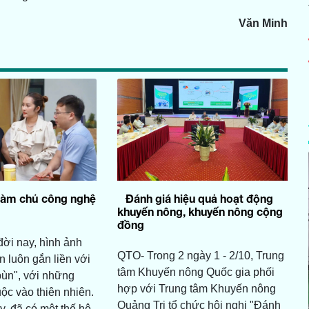
Văn Minh
làm chủ công nghệ
Đánh giá hiệu quả hoạt động
khuyến nông, khuyến nông cộng
đồng
ời nay, hình ảnh
QTO- Trong 2 ngày 1 - 2/10, Trung
 luôn gắn liền với
tâm Khuyến nông Quốc gia phối
bùn", với những
hợp với Trung tâm Khuyến nông
ộc vào thiên nhiên.
Quảng Trị tổ chức hội nghị "Đánh
, đã có một thế hệ