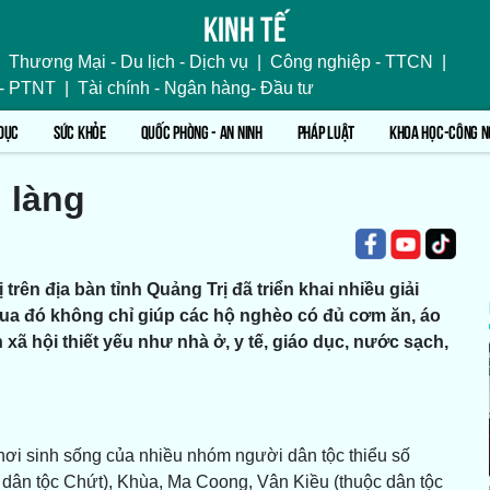
Kinh tế
Thương Mại - Du lịch - Dịch vụ
|
Công nghiệp - TTCN
|
 - PTNT
|
Tài chính - Ngân hàng- Đầu tư
DỤC
SỨC KHỎE
QUỐC PHÒNG - AN NINH
PHÁP LUẬT
KHOA HỌC-CÔNG N
 làng
ên địa bàn tỉnh Quảng Trị đã triển khai nhiều giải
Qua đó không chỉ giúp các hộ nghèo có đủ cơm ăn, áo
ã hội thiết yếu như nhà ở, y tế, giáo dục, nước sạch,
 nơi sinh sống của nhiều nhóm người dân tộc thiểu số
dân tộc Chứt), Khùa, Ma Coong, Vân Kiều (thuộc dân tộc