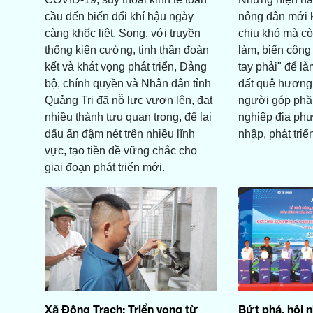
cầu đến biến đổi khí hậu ngày
nông dân mới k
càng khốc liệt. Song, với truyền
chịu khó mà c
thống kiên cường, tinh thần đoàn
làm, biến công
kết và khát vọng phát triển, Đảng
tay phải" để l
bộ, chính quyền và Nhân dân tỉnh
đất quê hương
Quảng Trị đã nỗ lực vươn lên, đạt
người góp phầ
nhiều thành tựu quan trọng, để lại
nghiệp địa ph
dấu ấn đậm nét trên nhiều lĩnh
nhập, phát triển
vực, tạo tiền đề vững chắc cho
giai đoạn phát triển mới.
Xã Đông Trạch: Triển vọng từ
Bứt phá, hội n