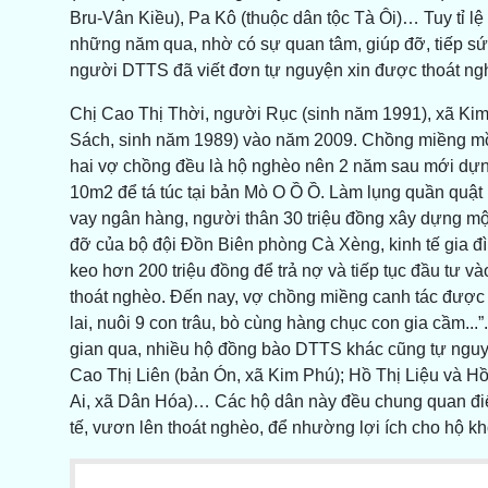
Bru-Vân Kiều), Pa Kô (thuộc dân tộc Tà Ôi)… Tuy tỉ 
những năm qua, nhờ có sự quan tâm, giúp đỡ, tiếp sức
người DTTS đã viết đơn tự nguyện xin được thoát ng
Chị Cao Thị Thời, người Rục (sinh năm 1991), xã Ki
Sách, sinh năm 1989) vào năm 2009. Chồng miềng mồ 
hai vợ chồng đều là hộ nghèo nên 2 năm sau mới dựn
10m2 để tá túc tại bản Mò O Ồ Ồ. Làm lụng quần quật 
vay ngân hàng, người thân 30 triệu đồng xây dựng mộ
đỡ của bộ đội Đồn Biên phòng Cà Xèng, kinh tế gia đ
keo hơn 200 triệu đồng để trả nợ và tiếp tục đầu tư v
thoát nghèo. Đến nay, vợ chồng miềng canh tác được 
lai, nuôi 9 con trâu, bò cùng hàng chục con gia cầm...
gian qua, nhiều hộ đồng bào DTTS khác cũng tự nguy
Cao Thị Liên (bản Ón, xã Kim Phú); Hồ Thị Liệu và H
Ai, xã Dân Hóa)… Các hộ dân này đều chung quan điểm 
tế, vươn lên thoát nghèo, để nhường lợi ích cho hộ k