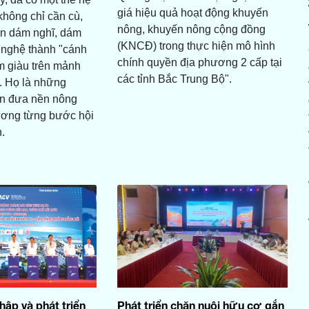
giá hiệu quả hoạt động khuyến
hông chỉ cần cù,
nông, khuyến nông cộng đồng
òn dám nghĩ, dám
(KNCĐ) trong thực hiện mô hình
 nghệ thành "cánh
chính quyền địa phương 2 cấp tại
àm giàu trên mảnh
các tỉnh Bắc Trung Bộ".
. Họ là những
n đưa nền nông
ương từng bước hội
.
hập và phát triển
Phát triển chăn nuôi hữu cơ gắn