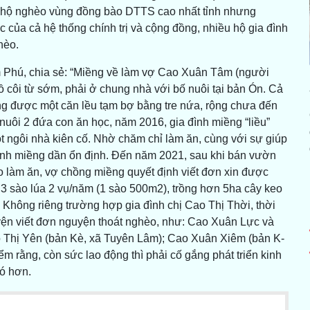
lệ hộ nghèo vùng đồng bào DTTS cao nhất tỉnh nhưng
 của cả hệ thống chính trị và cộng đồng, nhiều hộ gia đình
hèo.
m Phú, chia sẻ: “Miềng về làm vợ Cao Xuân Tâm (người
côi từ sớm, phải ở chung nhà với bố nuôi tại bản Ón. Cả
g được một căn lều tạm bợ bằng tre nứa, rộng chưa đến
nuôi 2 đứa con ăn học, năm 2016, gia đình miềng “liều”
t ngôi nhà kiên cố. Nhờ chăm chỉ làm ăn, cùng với sự giúp
ình miềng dần ổn định. Đến năm 2021, sau khi bán vườn
ào làm ăn, vợ chồng miềng quyết định viết đơn xin được
3 sào lúa 2 vụ/năm (1 sào 500m2), trồng hơn 5ha cây keo
”. Không riêng trường hợp gia đình chị Cao Thị Thời, thời
ện viết đơn nguyện thoát nghèo, như: Cao Xuân Lực và
ồ Thị Yên (bản Kè, xã Tuyên Lâm); Cao Xuân Xiêm (bản K-
rằng, còn sức lao động thì phải cố gắng phát triển kinh
hó hơn.