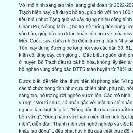
Với mô hình sáng tạo trên, trong giai đoạn từ 2022-2
Trạch hiện nay) đã được hỗ trợ, giúp đỡ với hơn 100 mô
tiêu biểu như: Tặng quà và xây dựng nhiều công trình
Chăm Pu, Nôồng Mới…; hỗ trợ hệ thống đèn năng lượn
vào bản, giúp bà con đi lại thuận tiện hơn về mùa 
Mới, Coóc; sửa chữa nhiều điểm trường thành Nhà si
Tồn; xây dựng đường bê tông nối vào các bản 39, 61, 
kiên cố, tặng cây, con giống… Đặc biệt, nguồn kinh p
ở huyện Bố Trạch đều từ xã hội hóa, không lấy tiền t
hộ nghèo vùng đồng bào DTTS toàn huyện từ 78% xuố
Được biết, để triển khai thực hiện tốt phong trào “Vì n
các tổ chức trong tỉnh như cựu chiến binh, phụ nữ, nô
sáng tạo, hỗ trợ người nghèo vươn lên. Các mô hình: 
vững”, “Mỗi tổ chức, cá nhân gắn với một địa chỉ nhâ
nghèo, làm kinh tế giỏi”, “Nông dân thi đua sản xuất 
bền vững”, “Đồng hành với thanh niên khởi nghiệp, lậ
niên”, diễn đàn “Thanh niên với nghề nghiệp và việc là
khẩu lao động”... đều phát huy hiệu quả thiết thực đối