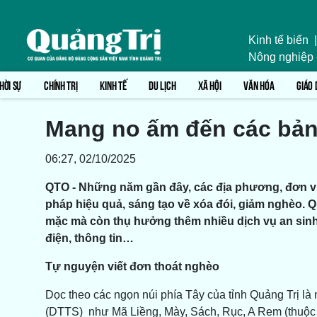
Kinh tế biển
|
Nông nghiệp
HỜI SỰ
CHÍNH TRỊ
KINH TẾ
DU LỊCH
XÃ HỘI
VĂN HÓA
GIÁO 
Mang no ấm đến các bản
06:27, 02/10/2025
QTO - Những năm gần đây, các địa phương, đơn vị tr
pháp hiệu quả, sáng tạo về xóa đói, giảm nghèo. 
mặc mà còn thụ hưởng thêm nhiều dịch vụ an sinh x
điện, thông tin…
Tự nguyện viết đơn thoát nghèo
Dọc theo các ngọn núi phía Tây của tỉnh Quảng Trị là
(DTTS) như Mã Liềng, Mày, Sách, Rục, A Rem (thuộc 