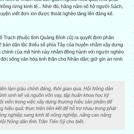
t, trồng rừng kinh tế... Nhờ đó, hằng năm số hộ người Sách,
yện viết đơn xin được thoát nghèo tăng lên đáng kể.
 Trạch (thuộc tỉnh Quảng Bình cũ) ra quyết định phân
22 bản dân tộc thiểu số phía Tây của huyện nhằm xây dựng
ch chính của mô hình này nhằm đồng hành với người nghèo
o đời sống văn hóa tinh thần cho Nhân dân; giữ gìn an ninh
lên làm giàu chính đáng, thời gian qua, Hội Nông dân
hình sinh kế và nguồn vốn vay, tập huấn khoa học kỹ
hội viên trong việc xây dựng thương hiệu sản phẩm để
g hiệu quả; thực hiện liên kết để hỗ trợ nhau trong phát
 nông nghiệp sang kinh tế nông nghiệp, nâng cao năng
h Hội Nông dân tỉnh Trần Tiến Sỹ cho biết.