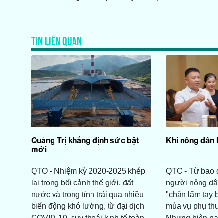
TIN LIÊN QUAN
Quảng Trị khẳng định sức bật
Khi nông dân 
mới
QTO - Nhiệm kỳ 2020-2025 khép
QTO - Từ bao đ
lại trong bối cảnh thế giới, đất
người nông dân
nước và trong tỉnh trải qua nhiều
"chân lấm tay 
biến động khó lường, từ đại dịch
mùa vụ phụ thu
COVID-19, suy thoái kinh tế toàn
Nhưng hiện nay