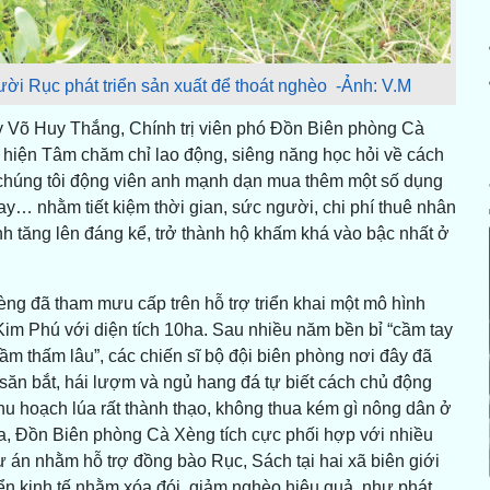
i Rục phát triển sản xuất để thoát nghèo -Ảnh: V.M
y Võ Huy Thắng, Chính trị viên phó Đồn Biên phòng Cà
 hiện Tâm chăm chỉ lao động, siêng năng học hỏi về cách
chúng tôi động viên anh mạnh dạn mua thêm một số dụng
ay… nhằm tiết kiệm thời gian, sức người, chi phí thuê nhân
nh tăng lên đáng kể, trở thành hộ khấm khá vào bậc nhất ở
ng đã tham mưu cấp trên hỗ trợ triển khai một mô hình
im Phú với diện tích 10ha. Sau nhiều năm bền bỉ “cầm tay
ầm thấm lâu”, các chiến sĩ bộ đội biên phòng nơi đây đã
săn bắt, hái lượm và ngủ hang đá tự biết cách chủ động
hu hoạch lúa rất thành thạo, không thua kém gì nông dân ở
a, Đồn Biên phòng Cà Xèng tích cực phối hợp với nhiều
ự án nhằm hỗ trợ đồng bào Rục, Sách tại hai xã biên giới
ển kinh tế nhằm xóa đói, giảm nghèo hiệu quả, như phát