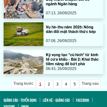
ngành Ngân hàng
07:13, 26/09/2025
Vụ hè-thu năm 2025: Nông
dân đối mặt thách thức kép
07:08, 26/09/2025
Kỳ vọng tạo "cú hích" từ kinh
tế cửa khẩu - Bài 2: Khai thác
tiềm năng để bứt phá
06:43, 26/09/2025
Trang trước
Trang sau
1
2
3
4
5
QUẢNG CÁO - TUYỂN DỤNG
LIÊN HỆ - QUẢNG CÁO
FACEBOOK
YOUTUBE
GMAIL