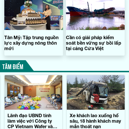
Tân Mỹ: Tập trung nguồn
Cần có giải pháp kiểm
lực xây dựng nông thôn
soát bền vững sự bồi lấp
mới
tại cảng Cửa Việt
TÂM ĐIỂM
Lãnh đạo UBND tỉnh
Xe khách lao xuống hố
làm việc với Công ty
sâu, 18 hành khách may
CP Vietnam Wafer và
mắn thoát nạn