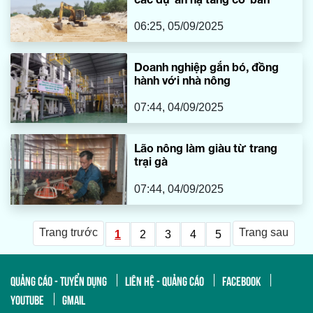
06:25, 05/09/2025
Doanh nghiệp gắn bó, đồng
hành với nhà nông
07:44, 04/09/2025
Lão nông làm giàu từ trang
trại gà
07:44, 04/09/2025
Trang trước
Trang sau
1
2
3
4
5
QUẢNG CÁO - TUYỂN DỤNG
LIÊN HỆ - QUẢNG CÁO
FACEBOOK
YOUTUBE
GMAIL