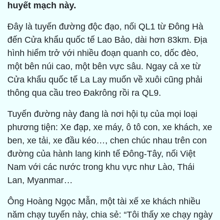
huyết mạch này.
Đây là tuyến đường độc đạo, nối QL1 từ Đông Hà
đến Cửa khẩu quốc tế Lao Bảo, dài hơn 83km. Địa
hình hiểm trở với nhiều đoạn quanh co, dốc đèo,
một bên núi cao, một bên vực sâu. Ngay cả xe từ
Cửa khẩu quốc tế La Lay muốn về xuôi cũng phải
thông qua cầu treo Đakrông rồi ra QL9.
Tuyến đường này đang là nơi hội tụ của mọi loại
phương tiện: Xe đạp, xe máy, ô tô con, xe khách, xe
ben, xe tải, xe đầu kéo…, chen chúc nhau trên con
đường của hành lang kinh tế Đông-Tây, nối Việt
Nam với các nước trong khu vực như Lào, Thái
Lan, Myanmar…
Ông Hoàng Ngọc Mẫn, một tài xế xe khách nhiều
năm chạy tuyến này, chia sẻ: “Tôi thấy xe chạy ngày