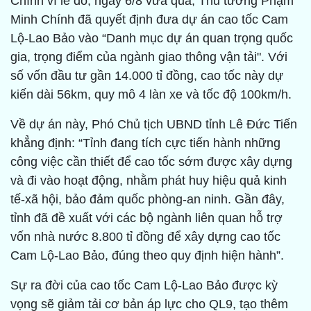
Chính vì lẽ đó, ngày 6/8 vừa qua, Thủ tướng Phạm
Minh Chính đã quyết định đưa dự án cao tốc Cam
Lộ-Lao Bảo vào “Danh mục dự án quan trọng quốc
gia, trọng điểm của ngành giao thông vận tải". Với
số vốn đầu tư gần 14.000 tỉ đồng, cao tốc này dự
kiến dài 56km, quy mô 4 làn xe và tốc độ 100km/h.
Về dự án này, Phó Chủ tịch UBND tỉnh Lê Đức Tiến
khẳng định: “Tỉnh đang tích cực tiến hành những
công việc cần thiết để cao tốc sớm được xây dựng
và đi vào hoạt động, nhằm phát huy hiệu quả kinh
tế-xã hội, bảo đảm quốc phòng-an ninh. Gần đây,
tỉnh đã đề xuất với các bộ ngành liên quan hỗ trợ
vốn nhà nước 8.800 tỉ đồng để xây dựng cao tốc
Cam Lộ-Lao Bảo, đúng theo quy định hiện hành”.
Sự ra đời của cao tốc Cam Lộ-Lao Bảo được kỳ
vọng sẽ giảm tải cơ bản áp lực cho QL9, tạo thêm