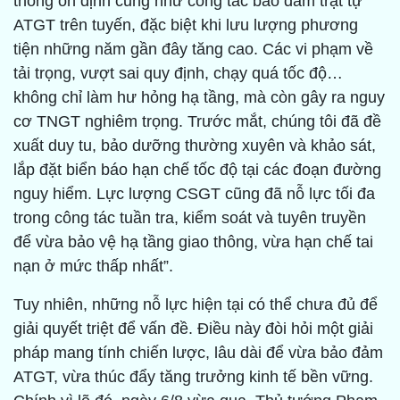
thông ổn định cũng như công tác bảo đảm trật tự
ATGT trên tuyến, đặc biệt khi lưu lượng phương
tiện những năm gần đây tăng cao. Các vi phạm về
tải trọng, vượt sai quy định, chạy quá tốc độ…
không chỉ làm hư hỏng hạ tầng, mà còn gây ra nguy
cơ TNGT nghiêm trọng. Trước mắt, chúng tôi đã đề
xuất duy tu, bảo dưỡng thường xuyên và khảo sát,
lắp đặt biển báo hạn chế tốc độ tại các đoạn đường
nguy hiểm. Lực lượng CSGT cũng đã nỗ lực tối đa
trong công tác tuần tra, kiểm soát và tuyên truyền
để vừa bảo vệ hạ tầng giao thông, vừa hạn chế tai
nạn ở mức thấp nhất”.
Tuy nhiên, những nỗ lực hiện tại có thể chưa đủ để
giải quyết triệt để vấn đề. Điều này đòi hỏi một giải
pháp mang tính chiến lược, lâu dài để vừa bảo đảm
ATGT, vừa thúc đẩy tăng trưởng kinh tế bền vững.