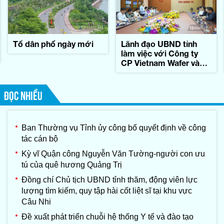
Tổ dân phố ngày mới
Lãnh đạo UBND tỉnh
làm việc với Công ty
CP Vietnam Wafer và
Tập đoàn Konematsu
Corporation (Nhật Bản)
ĐỌC NHIỀU
Ban Thường vụ Tỉnh ủy công bố quyết định về công
tác cán bộ
Kỳ vĩ Quận công Nguyễn Văn Tường-người con ưu
tú của quê hương Quảng Trị
Đồng chí Chủ tịch UBND tỉnh thăm, động viên lực
lượng tìm kiếm, quy tập hài cốt liệt sĩ tại khu vực
Câu Nhi
Đề xuất phát triển chuỗi hệ thống Y tế và đào tạo