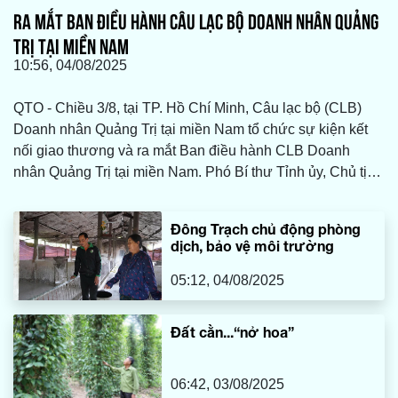
RA MẮT BAN ĐIỀU HÀNH CÂU LẠC BỘ DOANH NHÂN QUẢNG
TRỊ TẠI MIỀN NAM
10:56, 04/08/2025
QTO - Chiều 3/8, tại TP. Hồ Chí Minh, Câu lạc bộ (CLB)
Doanh nhân Quảng Trị tại miền Nam tổ chức sự kiện kết
nối giao thương và ra mắt Ban điều hành CLB Doanh
nhân Quảng Trị tại miền Nam. Phó Bí thư Tỉnh ủy, Chủ tịch
HĐND tỉnh Nguyễn Đăng Quang; Phó Chủ tịch UBND tỉnh
Lê Đức Tiến; đại diện lãnh đạo các sở, ban, ngành cùng
Đông Trạch chủ động phòng
đông đảo doanh nghiệp, doanh nhân Quảng Trị tại TP. Hồ
dịch, bảo vệ môi trường
Chí Minh và các tỉnh miền Nam tham dự.
05:12, 04/08/2025
Đất cằn...“nở hoa”
06:42, 03/08/2025