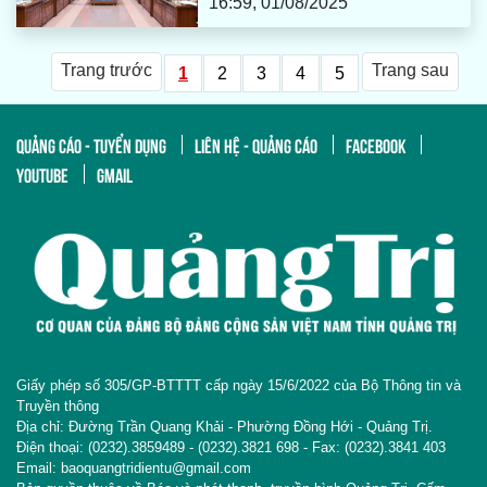
16:59, 01/08/2025
Trang trước
Trang sau
1
2
3
4
5
QUẢNG CÁO - TUYỂN DỤNG
LIÊN HỆ - QUẢNG CÁO
FACEBOOK
YOUTUBE
GMAIL
Giấy phép số 305/GP-BTTTT cấp ngày 15/6/2022 của Bộ Thông tin và
Truyền thông
Địa chỉ: Đường Trần Quang Khải - Phường Đồng Hới - Quảng Trị.
Điện thoại: (0232).3859489 - (0232).3821 698 - Fax: (0232).3841 403
Email: baoquangtridientu@gmail.com