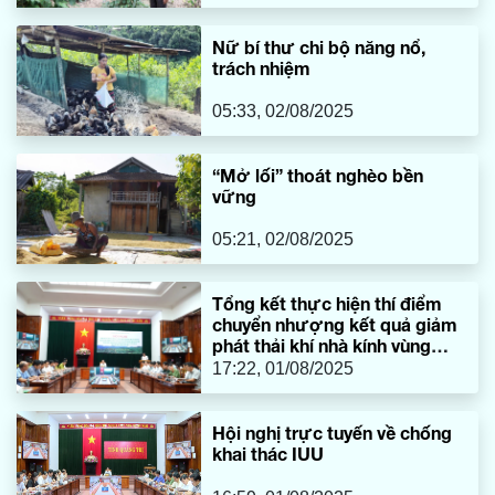
Nữ bí thư chi bộ năng nổ,
trách nhiệm
05:33, 02/08/2025
“Mở lối” thoát nghèo bền
vững
05:21, 02/08/2025
Tổng kết thực hiện thí điểm
chuyển nhượng kết quả giảm
phát thải khí nhà kính vùng
Bắc Trung Bộ
17:22, 01/08/2025
Hội nghị trực tuyến về chống
khai thác IUU