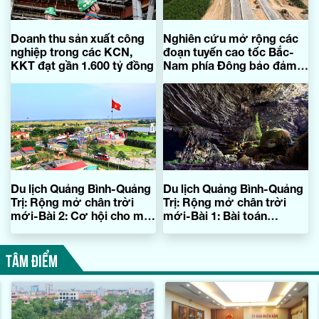
Doanh thu sản xuất công
Nghiên cứu mở rộng các
nghiệp trong các KCN,
đoạn tuyến cao tốc Bắc-
KKT đạt gần 1.600 tỷ đồng
Nam phía Đông bảo đảm
hiệu quả
Du lịch Quảng Bình-Quảng
Du lịch Quảng Bình-Quảng
Trị: Rộng mở chân trời
Trị: Rộng mở chân trời
mới-Bài 2: Cơ hội cho một
mới-Bài 1: Bài toán
điểm đến đa sắc
thương hiệu sau sáp nhập
TÂM ĐIỂM