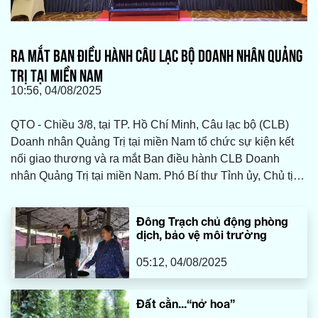
RA MẮT BAN ĐIỀU HÀNH CÂU LẠC BỘ DOANH NHÂN QUẢNG
TRỊ TẠI MIỀN NAM
10:56, 04/08/2025
QTO - Chiều 3/8, tại TP. Hồ Chí Minh, Câu lạc bộ (CLB)
Doanh nhân Quảng Trị tại miền Nam tổ chức sự kiện kết
nối giao thương và ra mắt Ban điều hành CLB Doanh
nhân Quảng Trị tại miền Nam. Phó Bí thư Tỉnh ủy, Chủ tịch
HĐND tỉnh Nguyễn Đăng Quang; Phó Chủ tịch UBND tỉnh
Lê Đức Tiến; đại diện lãnh đạo các sở, ban, ngành cùng
Đông Trạch chủ động phòng
đông đảo doanh nghiệp, doanh nhân Quảng Trị tại TP. Hồ
dịch, bảo vệ môi trường
Chí Minh và các tỉnh miền Nam tham dự.
05:12, 04/08/2025
Đất cằn...“nở hoa”