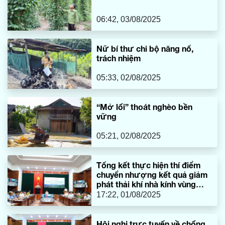
06:42, 03/08/2025
Nữ bí thư chi bộ năng nổ,
trách nhiệm
05:33, 02/08/2025
“Mở lối” thoát nghèo bền
vững
05:21, 02/08/2025
Tổng kết thực hiện thí điểm
chuyển nhượng kết quả giảm
phát thải khí nhà kính vùng
Bắc Trung Bộ
17:22, 01/08/2025
Hội nghị trực tuyến về chống