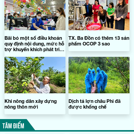
Bãi bỏ một số điều khoản
TX. Ba Đồn có thêm 13 sản
quy định nội dung, mức hỗ
phẩm OCOP 3 sao
trợ khuyến khích phát triển
công nghiệp và xúc tiến
thương mại
Khi nông dân xây dựng
Dịch tả lợn châu Phi đã
nông thôn mới
được khống chế
TÂM ĐIỂM