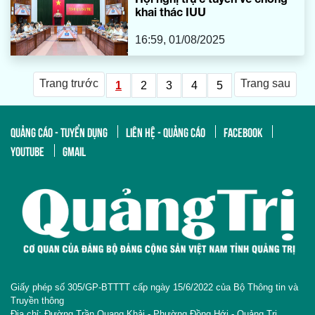
khai thác IUU
16:59, 01/08/2025
Trang trước
Trang sau
1
2
3
4
5
QUẢNG CÁO - TUYỂN DỤNG
LIÊN HỆ - QUẢNG CÁO
FACEBOOK
YOUTUBE
GMAIL
Giấy phép số 305/GP-BTTTT cấp ngày 15/6/2022 của Bộ Thông tin và
Truyền thông
Địa chỉ: Đường Trần Quang Khải - Phường Đồng Hới - Quảng Trị.