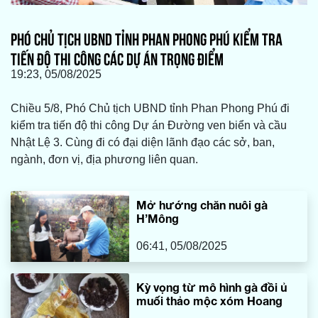
PHÓ CHỦ TỊCH UBND TỈNH PHAN PHONG PHÚ KIỂM TRA
TIẾN ĐỘ THI CÔNG CÁC DỰ ÁN TRỌNG ĐIỂM
19:23, 05/08/2025
Chiều 5/8, Phó Chủ tịch UBND tỉnh Phan Phong Phú đi
kiểm tra tiến độ thi công Dự án Đường ven biển và cầu
Nhật Lệ 3. Cùng đi có đại diện lãnh đạo các sở, ban,
ngành, đơn vị, địa phương liên quan.
Mở hướng chăn nuôi gà
H’Mông
06:41, 05/08/2025
Kỳ vọng từ mô hình gà đồi ủ
muối thảo mộc xóm Hoang