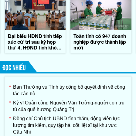
Đại biểu HĐND tỉnh tiếp
Toàn tỉnh có 947 doanh
xúc cử tri sau kỳ họp
nghiệp được thành lập
thứ 4, HĐND tỉnh khóa
mới
IX
ĐỌC NHIỀU
Ban Thường vụ Tỉnh ủy công bố quyết định về công
tác cán bộ
Kỳ vĩ Quận công Nguyễn Văn Tường-người con ưu
tú của quê hương Quảng Trị
Đồng chí Chủ tịch UBND tỉnh thăm, động viên lực
lượng tìm kiếm, quy tập hài cốt liệt sĩ tại khu vực
Câu Nhi