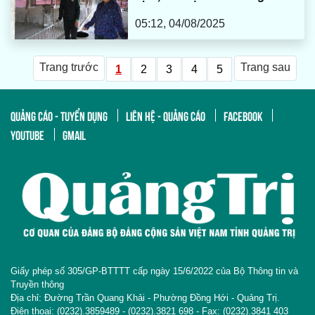
05:12, 04/08/2025
Trang trước
Trang sau
1
2
3
4
5
QUẢNG CÁO - TUYỂN DỤNG
LIÊN HỆ - QUẢNG CÁO
FACEBOOK
YOUTUBE
GMAIL
Giấy phép số 305/GP-BTTTT cấp ngày 15/6/2022 của Bộ Thông tin và
Truyền thông
Địa chỉ: Đường Trần Quang Khải - Phường Đồng Hới - Quảng Trị.
Điện thoại: (0232).3859489 - (0232).3821 698 - Fax: (0232).3841 403