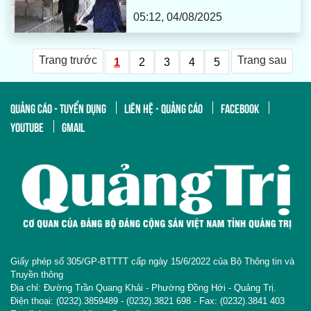
05:12, 04/08/2025
Trang trước
Trang sau
1
2
3
4
5
QUẢNG CÁO - TUYỂN DỤNG
LIÊN HỆ - QUẢNG CÁO
FACEBOOK
YOUTUBE
GMAIL
Giấy phép số 305/GP-BTTTT cấp ngày 15/6/2022 của Bộ Thông tin và
Truyền thông
Địa chỉ: Đường Trần Quang Khải - Phường Đồng Hới - Quảng Trị.
Điện thoại: (0232).3859489 - (0232).3821 698 - Fax: (0232).3841 403