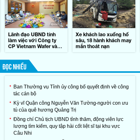
Lãnh đạo UBND tỉnh
Xe khách lao xuống hố
làm việc với Công ty
sâu, 18 hành khách may
CP Vietnam Wafer và
mắn thoát nạn
Tập đoàn Konematsu
Corporation (Nhật Bản)
ĐỌC NHIỀU
Ban Thường vụ Tỉnh ủy công bố quyết định về công
tác cán bộ
Kỳ vĩ Quận công Nguyễn Văn Tường-người con ưu
tú của quê hương Quảng Trị
Đồng chí Chủ tịch UBND tỉnh thăm, động viên lực
lượng tìm kiếm, quy tập hài cốt liệt sĩ tại khu vực
Câu Nhi