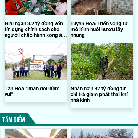
Giải ngân 3,2 tỷ đồng vốn
Tuyên Hóa: Triển vọng từ
tín dụng chính sách cho
mô hình nuôi hươu lấy
người chấp hành xong án
nhung
phạt tù
Tân Hóa "nhân đôi niềm
Nhận hơn 82 tỷ đồng từ
vui"!
chi trả giảm phát thải khí
nhà kính
TÂM ĐIỂM