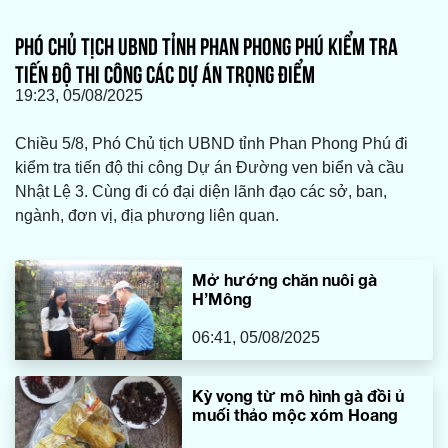
PHÓ CHỦ TỊCH UBND TỈNH PHAN PHONG PHÚ KIỂM TRA
TIẾN ĐỘ THI CÔNG CÁC DỰ ÁN TRỌNG ĐIỂM
19:23, 05/08/2025
Chiều 5/8, Phó Chủ tịch UBND tỉnh Phan Phong Phú đi
kiểm tra tiến độ thi công Dự án Đường ven biển và cầu
Nhật Lệ 3. Cùng đi có đại diện lãnh đạo các sở, ban,
ngành, đơn vị, địa phương liên quan.
Mở hướng chăn nuôi gà
H’Mông
06:41, 05/08/2025
Kỳ vọng từ mô hình gà đồi ủ
muối thảo mộc xóm Hoang