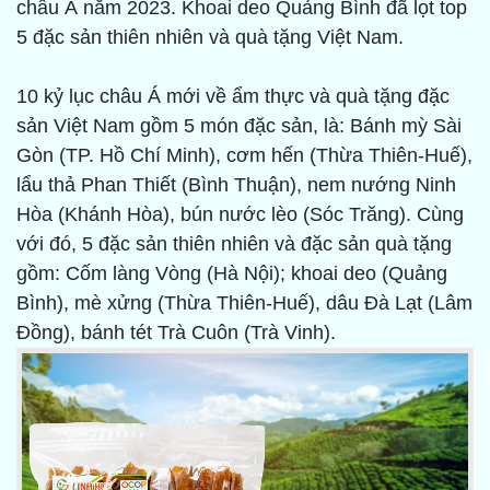
châu Á năm 2023. Khoai deo Quảng Bình đã lọt top
5 đặc sản thiên nhiên và quà tặng Việt Nam.
10 kỷ lục châu Á mới về ẩm thực và quà tặng đặc
sản Việt Nam gồm 5 món đặc sản, là: Bánh mỳ Sài
Gòn (TP. Hồ Chí Minh), cơm hến (Thừa Thiên-Huế),
lẩu thả Phan Thiết (Bình Thuận), nem nướng Ninh
Hòa (Khánh Hòa), bún nước lèo (Sóc Trăng). Cùng
với đó, 5 đặc sản thiên nhiên và đặc sản quà tặng
gồm: Cốm làng Vòng (Hà Nội); khoai deo (Quảng
Bình), mè xửng (Thừa Thiên-Huế), dâu Đà Lạt (Lâm
Đồng), bánh tét Trà Cuôn (Trà Vinh).