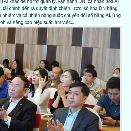
 AI khác để hỗ trợ quản lý, vận hành DN; cá nhân hóa AI
ự, tài chính đến ra quyết định chiến lược; số hóa DN bằng
 nhiệm và cải thiện năng suất; chuyển đổi số bằng AI, ứng
ành và nâng cao hiệu suất làm việc...