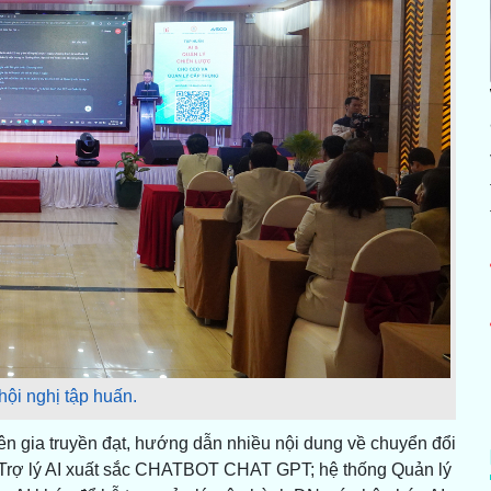
ội nghị tập huấn.
ên gia truyền đạt, hướng dẫn nhiều nội dung về chuyển đổi
o Trợ lý AI xuất sắc CHATBOT CHAT GPT; hệ thống Quản lý