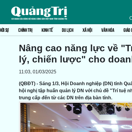
C
HỜI SỰ
CHÍNH TRỊ
KINH TẾ
DU LỊCH
XÃ HỘI
VĂN HÓA
GIÁO 
Nâng cao năng lực về "Tr
lý, chiến lược" cho doa
11:03, 01/03/2025
(QBĐT) - Sáng 1/3, Hội Doanh nghiệp (DN) tỉnh Q
hội nghị tập huấn quản lý DN với chủ đề "Trí tuệ n
trung cấp đến từ các DN trên địa bàn tỉnh.