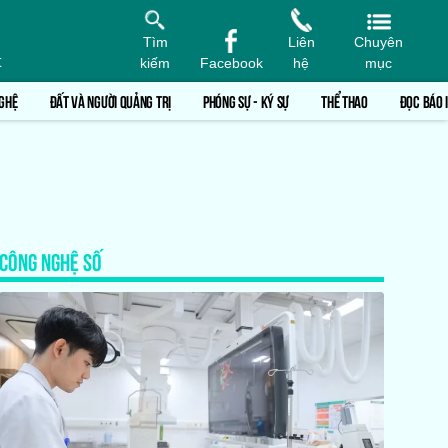
Tìm
Liên
Chuyên
t
kiếm
Facebook
hệ
mục
GHỆ
ĐẤT VÀ NGƯỜI QUẢNG TRỊ
PHÓNG SỰ - KÝ SỰ
THỂ THAO
ĐỌC BÁO 
CÔNG NGHỆ SỐ