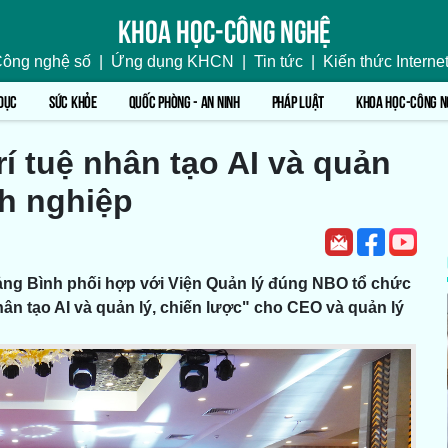
Khoa học-Công nghệ
ông nghệ số
|
Ứng dụng KHCN
|
Tin tức
|
Kiến thức Interne
DỤC
SỨC KHỎE
QUỐC PHÒNG - AN NINH
PHÁP LUẬT
KHOA HỌC-CÔNG N
í tuệ nhân tạo AI và quản
nh nghiệp
uảng Bình phối hợp với Viện Quản lý đúng NBO tổ chức
hân tạo AI và quản lý, chiến lược" cho CEO và quản lý